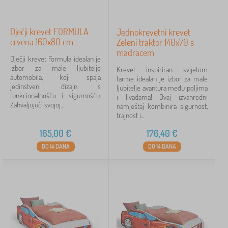
Dječji krevet FORMULA
Jednokrevetni krevet
crvena 160x80 cm
Zeleni traktor 140x70 s
madracem
Dječji krevet Formula idealan je
izbor za male ljubitelje
Krevet inspiriran svijetom
automobila, koji spaja
farme idealan je izbor za male
jedinstveni dizajn s
ljubitelje avantura među poljima
funkcionalnošću i sigurnošću.
i livadama! Ovaj izvanredni
Zahvaljujući svojoj...
namještaj kombinira sigurnost,
trajnost i...
165,00
€
176,40
€
DO 14 DANA
DO 14 DANA