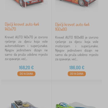
Dječji krevet auto 4x4
Dječji krevet auto 4x4
140x70
160x80
Krevet AUTO 140x70 je izvrsno
Krevet AUTO 160x80 je izvrsno
rješenje za djecu koja vole
rješenje za djecu koja vole
automobilizam i superjunake.
motorizam i superjunake.
Njegov jedinstveni dizajn ne
Njegov jedinstveni dizajn ne
samo da pruža udobno mjesto
samo da pruža udobno mjesto
za spavanje, već...
za spavanje, već...
168,20
€
186,00
€
DO 14 DANA
DO 14 DANA