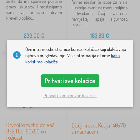
želite da im spavanje postane
farme idealan je izbor za male
pravo iskustvo? Predstavljamo
ljubitelje avantura među poljima
Boja kreveta
vam ovaj prekrasni drveni
i livadama! Ovaj izvanredni
krevet u obliku...
namještaj spaja sigurnost,
trajnost i...
prirodni
2
239,00
€
183,80
€
plava
1
NA ZALIHI
NA ZALIHI
Ove internetske stranice koriste kolačiće koji olakšavaju
ružičasta
1
njihovo pregledavanje. Više informacija o tome
kako
koristimo kolačiće.
Cijena
Prihvati sve kolačiće
146 €
239 €
Prihvati samo nužne kolačiće
Filtriraj
Pretraži unutar filtra
Drveni krevet auto VW
Dječji krevet Kočija 140x70
BEETLE 160x80 cm -
s madracem
Dostupnost
ružičasti