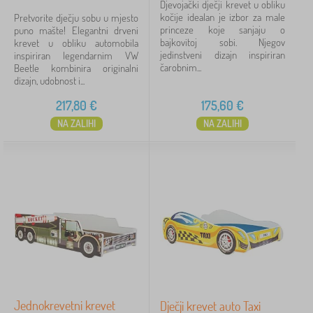
Djevojački dječji krevet u obliku
kočije idealan je izbor za male
Pretvorite dječju sobu u mjesto
princeze koje sanjaju o
puno mašte! Elegantni drveni
Ukloni
FILTRIRAJ
bajkovitoj sobi. Njegov
krevet u obliku automobila
jedinstveni dizajn inspiriran
inspiriran legendarnim VW
čarobnim...
Beetle kombinira originalni
dizajn, udobnost i...
217,80
€
175,60
€
NA ZALIHI
NA ZALIHI
Jednokrevetni krevet
Dječji krevet auto Taxi