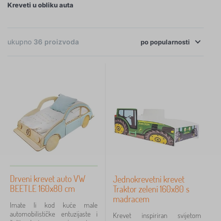
Kreveti u obliku auta
×
FILTRIRANJE
ukupno
36
proizvoda
po
popularnosti
Veličina kreveta
160x80 cm
2
Dizajn kreveta
s barijerom
2
s letvičastom podnicom
2
Drveni krevet auto VW
Jednokrevetni krevet
BEETLE 160x80 cm
Traktor zeleni 160x80 s
Materijal za krevet
madracem
Imate li kod kuće male
iverica / MDF ploča
2
automobilističke entuzijaste i
Krevet inspiriran svijetom