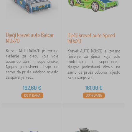
Dječji krevet auto Batcar
Dječji krevet auto Speed
140x70
140x70
Krevet AUTO 140x70 je izvrsno
Krevet AUTO 140x70 je izvrsno
rješenje za djecu koja vole
rješenje za djecu koja vole
automobilizam i superjunake.
motorizam i superjunake.
Njegov jedinstveni dizajn ne
Njegov jedinstveni dizajn ne
samo da pruža udobno mjesto
samo da pruža udobno mjesto
za spavanje, već...
za spavanje, već...
162,60
€
161,00
€
DO 14 DANA
DO 14 DANA