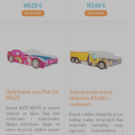
166,20
€
163,60
€
DO 14 DANA
DO 14 DANA
Dječji krevet auto Pink Car
Jednokrevetni krevet
140x70
Sklápěčka 160x80 s
madracem
Krevet AUTO 140x70 je izvrsno
rješenje za djecu koja vole
Krevet u obliku sklápěčke je san
motorizam i superjunake.
svakog malog istraživača! Ovaj
Njegov jedinstveni dizajn ne
izvanredni namještaj spaja
samo da pruža udobno mjesto
sigurnost, funkcionalnost i
za spavanje, već...