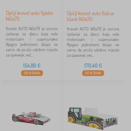
Dječji krevet auto Spider
Dječji krevet auto Batcar
140x70
black 140x70
Krevet AUTO 140x70 je izvrsno
Krevet AUTO 140x70 je izvrsno
rješenje za djecu koja vole
rješenje za djecu koja vole
motorizam i superjunake.
motorizam i superjunake.
Njegov jedinstveni dizajn ne
Njegov jedinstveni dizajn ne
samo da pruža udobno mjesto
samo da pruža udobno mjesto
za spavanje, već...
za spavanje, već...
154,80
€
170,40
€
DO 14 DANA
DO 14 DANA