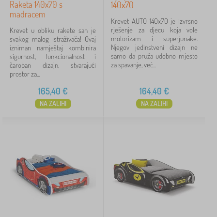
Raketa 140x70 s
140x70
madracem
Krevet AUTO 140x70 je izvrsno
rješenje za djecu koja vole
Krevet u obliku rakete san je
motorizam i superjunake.
svakog malog istraživača! Ovaj
Njegov jedinstveni dizajn ne
izniman namještaj kombinira
samo da pruža udobno mjesto
sigurnost, funkcionalnost i
za spavanje, već...
čaroban dizajn, stvarajući
prostor za...
165,40
€
164,40
€
NA ZALIHI
NA ZALIHI