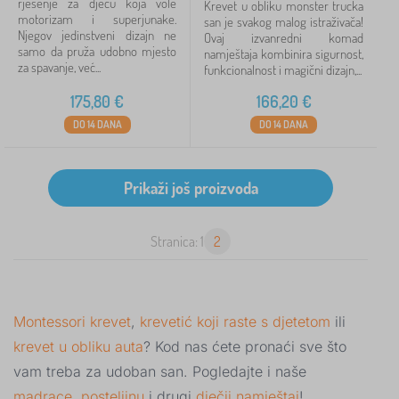
rješenje za djecu koja vole
Krevet u obliku monster trucka
motorizam i superjunake.
san je svakog malog istraživača!
Njegov jedinstveni dizajn ne
Ovaj izvanredni komad
samo da pruža udobno mjesto
namještaja kombinira sigurnost,
za spavanje, već...
funkcionalnost i magični dizajn,...
175,80
€
166,20
€
DO 14 DANA
DO 14 DANA
Stranica: 1
2
Montessori krevet
,
krevetić koji raste s djetetom
ili
krevet u obliku auta
? Kod nas ćete pronaći sve što
vam treba za udoban san. Pogledajte i naše
madrace
,
posteljinu
i drugi
dječji namještaj
!