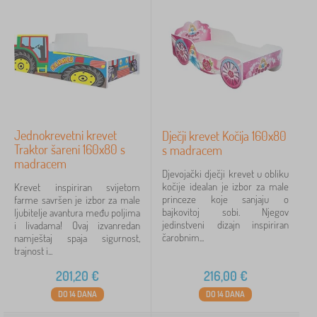
Jednokrevetni krevet
Dječji krevet Kočija 160x80
Traktor šareni 160x80 s
s madracem
madracem
Djevojački dječji krevet u obliku
kočije idealan je izbor za male
Krevet inspiriran svijetom
princeze koje sanjaju o
farme savršen je izbor za male
bajkovitoj sobi. Njegov
ljubitelje avantura među poljima
jedinstveni dizajn inspiriran
i livadama! Ovaj izvanredan
čarobnim...
namještaj spaja sigurnost,
trajnost i...
201,20
€
216,00
€
DO 14 DANA
DO 14 DANA