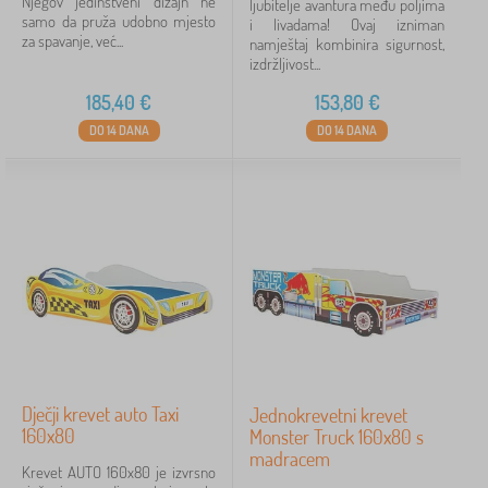
Njegov jedinstveni dizajn ne
ljubitelje avantura među poljima
samo da pruža udobno mjesto
i livadama! Ovaj izniman
za spavanje, već...
namještaj kombinira sigurnost,
izdržljivost...
185,40
€
153,80
€
DO 14 DANA
DO 14 DANA
Dječji krevet auto Taxi
Jednokrevetni krevet
160x80
Monster Truck 160x80 s
madracem
Krevet AUTO 160x80 je izvrsno