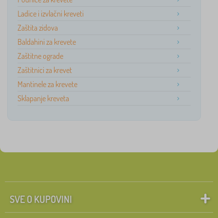
Ladice i izvlačni kreveti
Zaštita zidova
Baldahini za krevete
Zaštitne ograde
Zaštitnici za krevet
Mantinele za krevete
Sklapanje kreveta
SVE O KUPOVINI