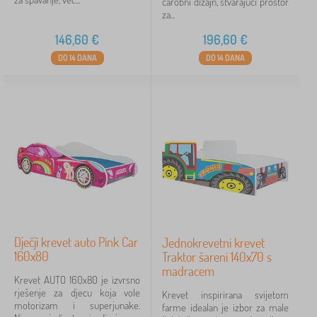
čarobni dizajn, stvarajući prostor
za...
146,60
€
196,60
€
DO 14 DANA
DO 14 DANA
Dječji krevet auto Pink Car
Jednokrevetni krevet
160x80
Traktor šareni 140x70 s
madracem
Krevet AUTO 160x80 je izvrsno
rješenje za djecu koja vole
Krevet inspirirana svijetom
motorizam i superjunake.
farme idealan je izbor za male