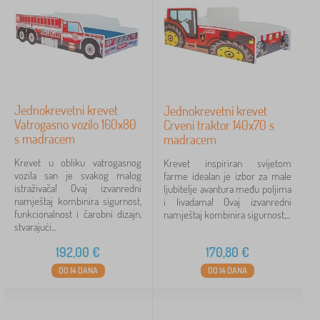
Jednokrevetni krevet
Jednokrevetni krevet
Vatrogasno vozilo 160x80
Crveni traktor 140x70 s
s madracem
madracem
Krevet u obliku vatrogasnog
Krevet inspiriran svijetom
vozila san je svakog malog
farme idealan je izbor za male
istraživača! Ovaj izvanredni
ljubitelje avantura među poljima
namještaj kombinira sigurnost,
i livadama! Ovaj izvanredni
funkcionalnost i čarobni dizajn,
namještaj kombinira sigurnost,...
stvarajući...
192,00
€
170,80
€
DO 14 DANA
DO 14 DANA