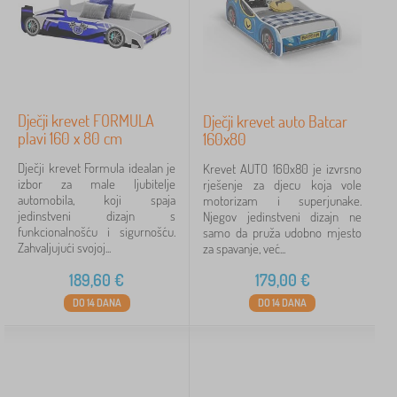
Dječji krevet FORMULA
Dječji krevet auto Batcar
plavi 160 x 80 cm
160x80
Dječji krevet Formula idealan je
Krevet AUTO 160x80 je izvrsno
izbor za male ljubitelje
rješenje za djecu koja vole
automobila, koji spaja
motorizam i superjunake.
jedinstveni dizajn s
Njegov jedinstveni dizajn ne
funkcionalnošću i sigurnošću.
samo da pruža udobno mjesto
Zahvaljujući svojoj...
za spavanje, već...
189,60
€
179,00
€
DO 14 DANA
DO 14 DANA