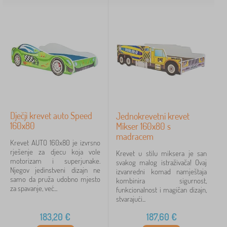
Dječji krevet auto Speed
Jednokrevetni krevet
160x80
Mikser 160x80 s
madracem
Krevet AUTO 160x80 je izvrsno
rješenje za djecu koja vole
Krevet u stilu miksera je san
motorizam i superjunake.
svakog malog istraživača! Ovaj
Njegov jedinstveni dizajn ne
izvanredni komad namještaja
samo da pruža udobno mjesto
kombinira sigurnost,
za spavanje, već...
funkcionalnost i magičan dizajn,
stvarajući...
183,20
€
187,60
€