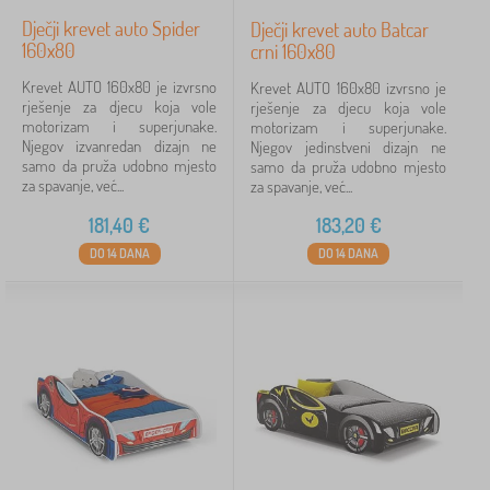
Dječji krevet auto Spider
Dječji krevet auto Batcar
160x80
crni 160x80
Krevet AUTO 160x80 je izvrsno
Krevet AUTO 160x80 izvrsno je
rješenje za djecu koja vole
rješenje za djecu koja vole
motorizam i superjunake.
motorizam i superjunake.
Njegov izvanredan dizajn ne
Njegov jedinstveni dizajn ne
samo da pruža udobno mjesto
samo da pruža udobno mjesto
za spavanje, već...
za spavanje, već...
181,40
€
183,20
€
DO 14 DANA
DO 14 DANA