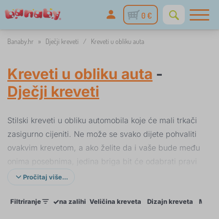
0 €
Banaby.hr
»
Dječji kreveti
/
Kreveti u obliku auta
Kreveti u obliku auta
-
Dječji kreveti
Stilski kreveti u obliku automobila koje će mali trkači
zasigurno cijeniti. Ne može se svako dijete pohvaliti
ovakvim krevetom, a ako želite da i vaše bude među
onima posebnima, jedina briga bit će odabrati pravi
model. U ponudi imamo
krevet u obliku trkaćeg
Pročitaj više...
automobila
i
drveni krevet auto BMW
.
✓
Filtriranje
na zalihi
Veličina kreveta
Dizajn kreveta
Materi