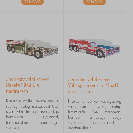
DO 14 DANA
DO 14 DANA
Jednokrevetni krevet
Jednokrevetni krevet
Raketa 160x80 s
Vatrogasno vozilo 140x70
madracem
s madracem
Krevet u obliku rakete san je
Krevet u obliku vatrogasnog
svakog malog istraživača! Ovaj
vozila san je svakog malog
izvanredni komad namještaja
istraživača! Ovaj izvanredni
kombinira sigurnost,
komad namještaja spaja
funkcionalnost i čarobni dizajn,
sigurnost, funkcionalnost i
stvarajući...
čaroban dizajn,...