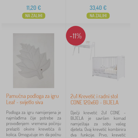
11,20
€
33,40
€
NA ZALIHI
NA ZALIHI
-11%
Pamučna podloga za igru
2u1 Krevetić i radni stol
Leaf - svijetlo siva
CONE 120x60 - BIJELA
Podloga za igru namijenjena je
Dječji krevetić 2u1 CONE -
najmlađima čije potrebe za
BIJELA je savršen komad
provođenjem vremena počinju
namještaja za sobu vašeg
prelaziti okvire krevetića ili
djeteta. Ovaj krevetić kombinira
kolica. Omogućuje im da počnu
dva funkcije. Prvo, krevetić