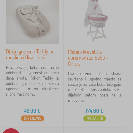
Dječje gnijezdo Teddy od
Pleteni krevetić s
muslina i flisa - bež
opremom za bebu -
Cirkus
Pružite svojoj bebi maksimalnu
udobnost i sigurnost od prvih
Ova pletena košara stvara
dana života. Kokon Teddy je
savršeno i ugodno mjesto za
udobno gnijezdo koje stvara
spavanje za vašu bebu bilo gdje
ugodno i mirno okruženje
u kući. Bijela košara dolazi s 5-
slično majčinom...
dijelnim setom posteljine s
motivom...
48,00
€
174,60
€
NA ZALIHI
2-4 TJEDNA