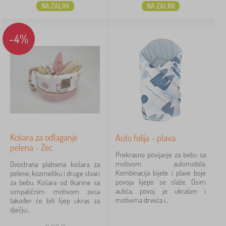
NA ZALIHI
NA ZALIHI
-4%
Košara za odlaganje
Auto folija - plava
pelena - Zec
Prekrasno povijanje za bebu sa
motivom automobila.
Dvostrana platnena košara za
Kombinacija bijele i plave boje
pelene, kozmetiku i druge stvari
povoja lijepo se slaže. Osim
za bebu. Košara od tkanine sa
autića, povoj je ukrašen i
simpatičnim motivom zeca
motivima drveća i...
također će biti lijep ukras za
dječju...