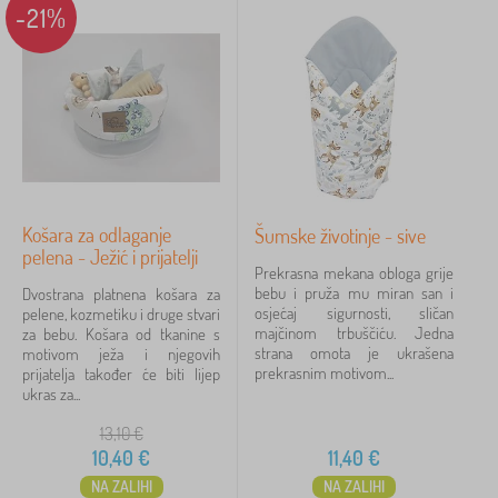
-21%
Košara za odlaganje
Šumske životinje - sive
pelena - Ježić i prijatelji
Prekrasna mekana obloga grije
bebu i pruža mu miran san i
Dvostrana platnena košara za
osjećaj sigurnosti, sličan
pelene, kozmetiku i druge stvari
majčinom trbuščiću. Jedna
za bebu. Košara od tkanine s
strana omota je ukrašena
motivom ježa i njegovih
prekrasnim motivom...
prijatelja također će biti lijep
ukras za...
13,10
€
10,40
€
11,40
€
NA ZALIHI
NA ZALIHI