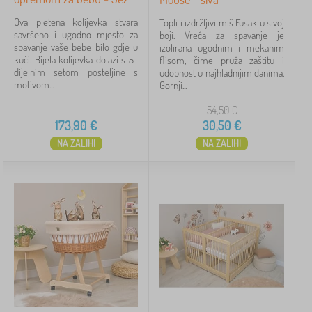
Ova pletena kolijevka stvara
Topli i izdržljivi miš Fusak u sivoj
savršeno i ugodno mjesto za
boji. Vreća za spavanje je
spavanje vaše bebe bilo gdje u
izolirana ugodnim i mekanim
kući. Bijela kolijevka dolazi s 5-
flisom, čime pruža zaštitu i
dijelnim setom posteljine s
udobnost u najhladnijim danima.
motivom...
Gornji...
54,50
€
173,90
€
30,50
€
NA ZALIHI
NA ZALIHI