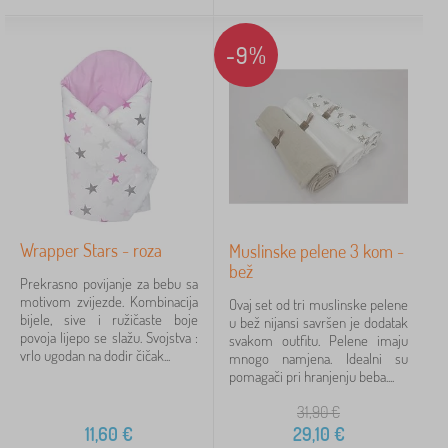
-9%
Wrapper Stars - roza
Muslinske pelene 3 kom -
bež
Prekrasno povijanje za bebu sa
motivom zvijezde. Kombinacija
Ovaj set od tri muslinske pelene
bijele, sive i ružičaste boje
u bež nijansi savršen je dodatak
povoja lijepo se slažu. Svojstva :
svakom outfitu. Pelene imaju
vrlo ugodan na dodir čičak...
mnogo namjena. Idealni su
pomagači pri hranjenju beba....
31,90
€
11,60
€
29,10
€