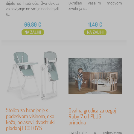
ukrašen veselim motivom
dijete od hladnoće. Ova dekica
životinja iz...
za povijanje ne smije nedostajati
u...
66,80
€
11,40
€
NA ZALIHI
NA ZALIHI
Stolica za hranjenje s
Ovalna gredica za uzgoj
podesivom visinom, eko
Ruby 7 u 1 PLUS -
koža, pojasevi, dvostruki
prirodna
pladanj ECOTOYS
Investirajte u jedinstvenu