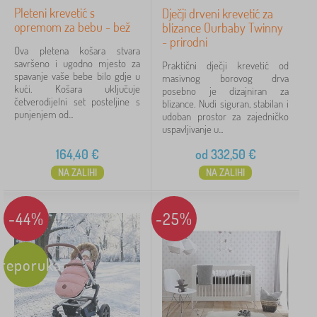
Pleteni krevetić s
Dječji drveni krevetić za
opremom za bebu - bež
blizance Ourbaby Twinny
- prirodni
Ova pletena košara stvara
savršeno i ugodno mjesto za
Praktični dječji krevetić od
spavanje vaše bebe bilo gdje u
masivnog borovog drva
kući. Košara uključuje
posebno je dizajniran za
četverodijelni set posteljine s
blizance. Nudi siguran, stabilan i
punjenjem od...
udoban prostor za zajedničko
uspavljivanje u...
164,40
€
od
332,50
€
NA ZALIHI
NA ZALIHI
-44%
-25%
reporuka