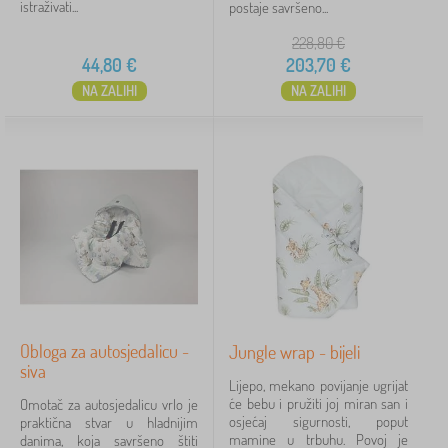
istraživati...
postaje savršeno...
228,80
€
44,80
€
203,70
€
NA ZALIHI
NA ZALIHI
Obloga za autosjedalicu -
Jungle wrap - bijeli
siva
Lijepo, mekano povijanje ugrijat
će bebu i pružiti joj miran san i
Omotač za autosjedalicu vrlo je
osjećaj sigurnosti, poput
praktična stvar u hladnijim
mamine u trbuhu. Povoj je
danima, koja savršeno štiti