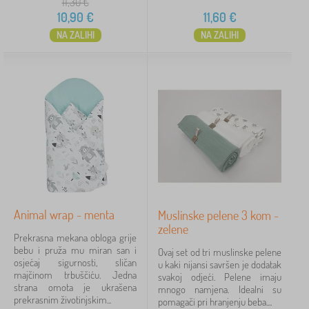
11,30
€
10,90
€
11,60
€
NA ZALIHI
NA ZALIHI
Animal wrap - menta
Muslinske pelene 3 kom -
zelene
Prekrasna mekana obloga grije
bebu i pruža mu miran san i
Ovaj set od tri muslinske pelene
osjećaj sigurnosti, sličan
u kaki nijansi savršen je dodatak
majčinom trbuščiću. Jedna
svakoj odjeći. Pelene imaju
strana omota je ukrašena
mnogo namjena. Idealni su
prekrasnim životinjskim...
pomagači pri hranjenju beba....