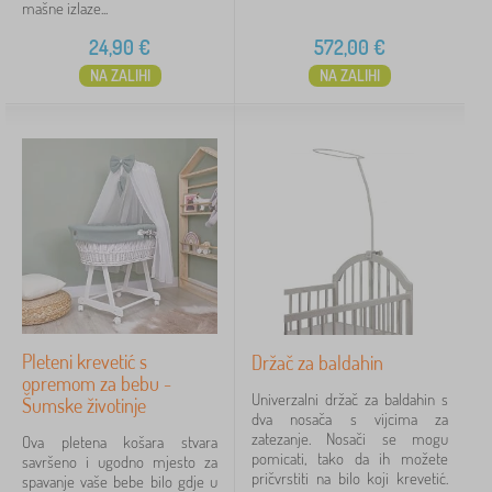
mašne izlaze...
u ponudi. Na primjer, to je bambusovo vlakno koje
Oznake
pruža veću mekoću i upijanje od pamučnih pelena.
24,90
€
572,00
€
Udovoljavaju zahtjevima higijenskih standarda i
NA ZALIHI
NA ZALIHI
Likovi iz bajki
antialergijski su. Mogu se prati u perilici rublja, ali
bez upotrebe omekšivača tkanine, što smanjuje
Brendovi
upijanje.
Ukloni
FILTRIRAJ
Pleteni krevetić s
Držač za baldahin
opremom za bebu -
Univerzalni držač za baldahin s
Šumske životinje
dva nosača s vijcima za
zatezanje. Nosači se mogu
Ova pletena košara stvara
pomicati, tako da ih možete
savršeno i ugodno mjesto za
pričvrstiti na bilo koji krevetić.
spavanje vaše bebe bilo gdje u