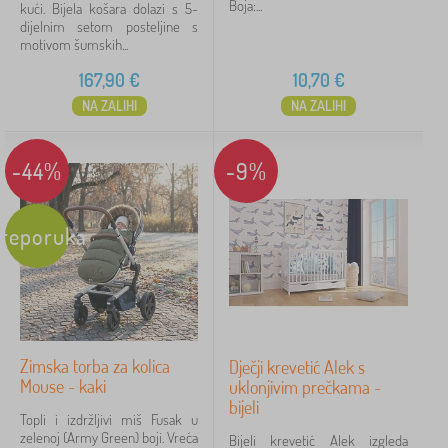
Boja:...
kući. Bijela košara dolazi s 5-
dijelnim setom posteljine s
motivom šumskih...
167,90
€
10,70
€
NA ZALIHI
NA ZALIHI
-44%
-9%
reporuka
Zimska torba za kolica
Dječji krevetić Alek s
Mouse - kaki
uklonjivim prečkama -
bijeli
Topli i izdržljivi miš Fusak u
zelenoj (Army Green) boji. Vreća
Bijeli krevetić Alek izgleda