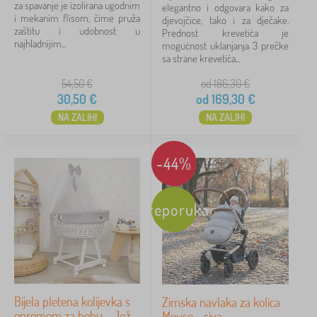
za spavanje je izolirana ugodnim
elegantno i odgovara kako za
i mekanim flisom, čime pruža
djevojčice, tako i za dječake.
zaštitu i udobnost u
Prednost krevetića je
najhladnijim...
mogućnost uklanjanja 3 prečke
sa strane krevetića...
54,50
€
od 186,30
€
30,50
€
od
169,30
€
NA ZALIHI
NA ZALIHI
-44%
Preporuka
Bijela pletena kolijevka s
Zimska navlaka za kolica
opremom za bebu - Jež
Mouse - siva