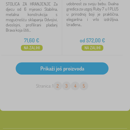
udobnost za svoju bebu. Ovalna
STOLICA ZA HRANJENJE Za
gredica za uzgoj Ruby 7 u 1 PLUS
djecu od 6 mjeseci Stabilna,
u prirodnoj boji je praktična,
metalna konstrukcija s
elegantna i vrlo izdržljiva.
mogućnošću sklapanja Odvojivi,
Izrađena...
dvoslojni, profilirani pladanj
Brava koja štiti...
71,60
€
od
572,00
€
NA ZALIHI
NA ZALIHI
Stranica: 1
2
3
4
5