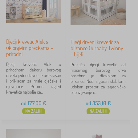
Dječji krevetić Alek s
Dječji drveni krevetić za
uklonjivim prečkama -
blizance Ourbaby Twinny
prirodni
- bijeli
Dječji krevetić Alek u
Praktični dječji krevetić od
prirodnom dekoru borovog
masivnog borovog drva
drveta jednostavno je prekrasan
posebno je dizajniran za
i prikladan za male dječake i
blizance. Nudi siguran, stabilan i
djevojčice. Prirodni izgled
udoban prostor za zajedničko
krevetića najbolje će...
uspavljivanje u...
od
177,00
€
od
353,10
€
NA ZALIHI
NA ZALIHI