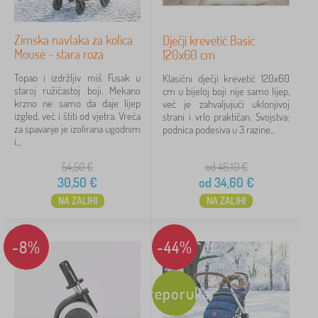
Zimska navlaka za kolica
Dječji krevetić Basic
Mouse - stara roza
120x60 cm
Topao i izdržljiv miš Fusak u
Klasični dječji krevetić 120x60
staroj ružičastoj boji. Mekano
cm u bijeloj boji nije samo lijep,
krzno ne samo da daje lijep
već je zahvaljujući uklonjivoj
izgled, već i štiti od vjetra. Vreća
strani i vrlo praktičan. Svojstva:
za spavanje je izolirana ugodnim
podnica podesiva u 3 razine...
i...
54,50
€
od 46,10
€
30,50
€
od
34,60
€
NA ZALIHI
NA ZALIHI
-8%
-44%
Preporuka