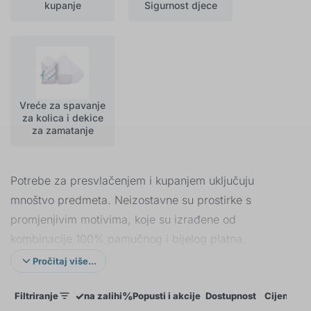
kupanje
Sigurnost djece
Vreće za spavanje
za kolica i dekice
za zamatanje
Potrebe za presvlačenjem i kupanjem uključuju
mnoštvo predmeta. Neizostavne su prostirke s
promjenjivim motivima, koje su izrađene od
kombinacije 100% pamučnog i bijelog platna.
Silikonsko punjenje je ušiveno iznutra. Omogućuje
Pročitaj više...
pranje prostirke na temperaturi od 30 ° i glačanje na
✓
%
Filtriranje
na zalihi
Popusti i akcije
Dostupnost
Cijena
P
istoj temperaturi.