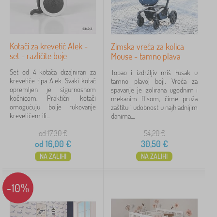
Kotači za krevetić Alek -
Zimska vreća za kolica
set - različite boje
Mouse - tamno plava
Set od 4 kotača dizajniran za
Topao i izdržljiv miš Fusak u
krevetiće tipa Alek. Svaki kotač
tamno plavoj boji. Vreća za
opremljen je sigurnosnom
spavanje je izolirana ugodnim i
kočnicom. Praktični kotači
mekanim flisom, čime pruža
omogućuju bolje rukovanje
zaštitu i udobnost u najhladnijim
krevetićem ili...
danima....
od 17,30
€
54,20
€
od
16,00
€
30,50
€
NA ZALIHI
NA ZALIHI
-10%