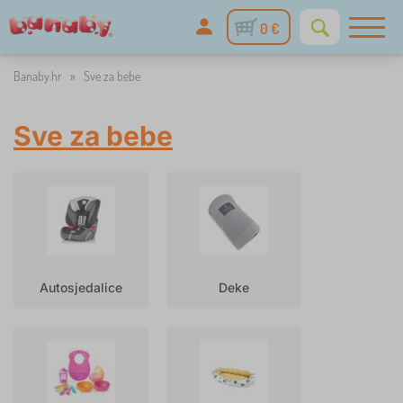
0 €
Banaby.hr
»
Sve za bebe
Sve za bebe
Autosjedalice
Deke