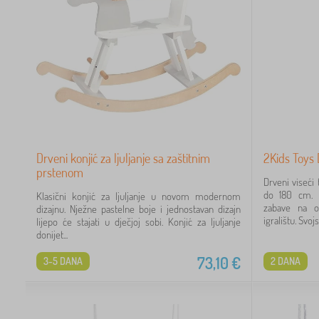
Drveni konjić za ljuljanje sa zaštitnim
2Kids Toys 
prstenom
Drveni viseći
do 180 cm. 
Klasični konjić za ljuljanje u novom modernom
zabave na 
dizajnu. Nježne pastelne boje i jednostavan dizajn
igralištu. Svojst
lijepo će stajati u dječjoj sobi. Konjić za ljuljanje
donijet...
73,10
€
3-5 DANA
2 DANA