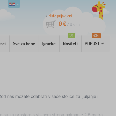
Niste prijavljeni
0 €
/
0
kom.
121
434
raci
Sve za bebe
Igračke
Noviteti
POPUST %
Kod nas možete odabrati viseće stolice za ljuljanje ili
ne su za prostore s visinom stropa najmanje 2,5 metra.