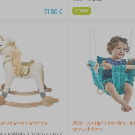
71,80
€
2 DANA
ajući jednorog s kotačima
2Kids Toys Dječja tekstilna lju
pamuk tirkizna
jao o prekrasnom jednorogu u svojoj