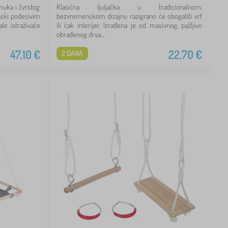
muka i čvrstog
Klasična ljuljačka u tradicionalnom,
inski podesivim
bezvremenskom dizajnu razigrano će obogatiti vrt
e istraživače
ili čak interijer. Izrađena je od masivnog, pažljivo
obrađenog drva....
47,10
€
22,70
€
2 DANA