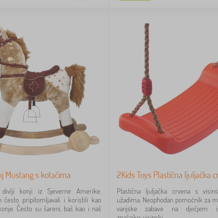
onj Mustang s kotačima
2Kids Toys Plastična ljuljačka 
divlji konji iz Sjeverne Amerike.
Plastična ljuljačka crvena s visin
h često pripitomljavali i koristili kao
užadima. Neophodan pomoćnik za mal
konje. Često su šareni, baš kao i naš
vanjske zabave na dječjem igra
značajke: visinski...