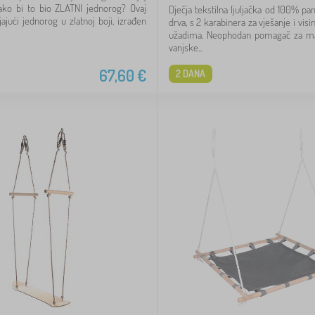
 ako bi to bio ZLATNI jednorog? Ovaj
Dječja tekstilna ljuljačka od 100% pa
ljajući jednorog u zlatnoj boji, izrađen
drva, s 2 karabinera za vješanje i vis
užadima. Neophodan pomagač za mal
vanjske...
67,60
€
2 DANA