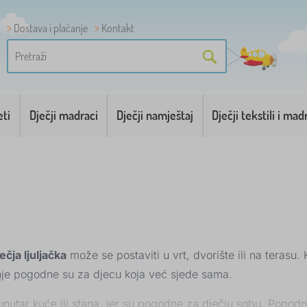
Dostava i plaćanje
Kontakt
eti
Dječji madraci
Dječji namještaj
Dječji tekstili i mad
ečja ljuljačka
može se postaviti u vrt, dvorište ili na terasu. 
ljanje pogodne su za djecu koja već sjede sama.
 unutar kuće ili stana, jer su pogodne za dječju sobu. Pogod