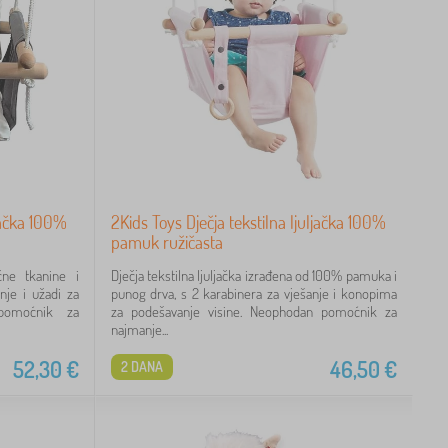
ljačka 100%
2Kids Toys Dječja tekstilna ljuljačka 100%
pamuk ružičasta
čne tkanine i
Dječja tekstilna ljuljačka izrađena od 100% pamuka i
nje i užadi za
punog drva, s 2 karabinera za vješanje i konopima
 pomoćnik za
za podešavanje visine. Neophodan pomoćnik za
najmanje...
52,30
€
46,50
€
2 DANA