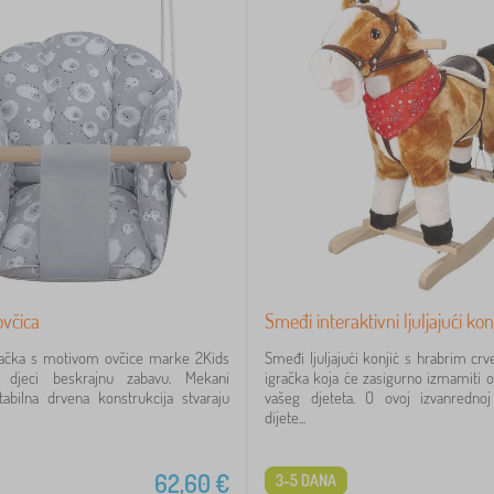
ovčica
Smeđi interaktivni ljuljajući kon
ljačka s motivom ovčice marke 2Kids
Smeđi ljuljajući konjić s hrabrim cr
 djeci beskrajnu zabavu. Mekani
igračka koja će zasigurno izmamiti o
tabilna drvena konstrukcija stvaraju
vašeg djeteta. O ovoj izvanrednoj
dijete...
62,60
€
3-5 DANA