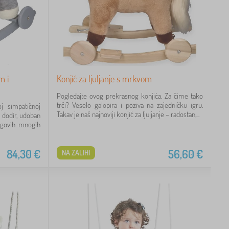
m i
Konjić za ljuljanje s mrkvom
Pogledajte ovog prekrasnog konjića. Za čime tako
trči? Veselo galopira i poziva na zajedničku igru.
j simpatičnoj
Takav je naš najnoviji konjić za ljuljanje – radostan,...
a dodir, udoban
egovih mnogih
84,30
€
56,60
€
NA ZALIHI