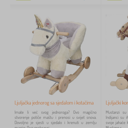
Ljuljačka jednorog sa sjedalom i kotačima
Ljuljački k
Imate li već svog jednoroga? Ovo magično
Mustanzi su 
stvorenje potiče maštu i prenosi u svijet snova.
Indijanci su i
Dovoljno je sjesti u sjedalo i krenuti u zemlju
svoje jahaće 
magije. Ovaj prekrasni...
Mustang s...