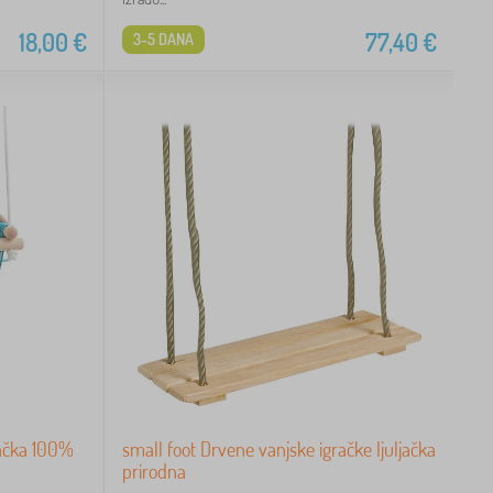
18,00
€
77,40
€
3-5 DANA
ljačka 100%
small foot Drvene vanjske igračke ljuljačka
prirodna