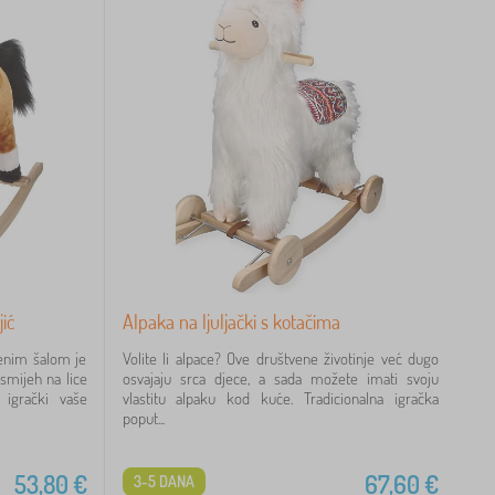
jić
Alpaka na ljuljački s kotačima
venim šalom je
Volite li alpace? Ove društvene životinje već dugo
smijeh na lice
osvajaju srca djece, a sada možete imati svoju
 igrački vaše
vlastitu alpaku kod kuće. Tradicionalna igračka
poput...
53,80
€
67,60
€
3-5 DANA