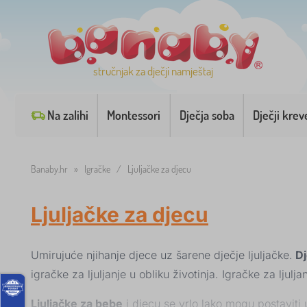
stručnjak za dječji namještaj
Na zalihi
Montessori
Dječja soba
Dječji krev
Banaby.hr
»
Igračke
/
Ljuljačke za djecu
Ljuljačke za djecu
Umirujuće njihanje djece uz šarene dječje ljuljačke.
Dj
igračke za ljuljanje u obliku životinja. Igračke za lju
Ljuljačke za bebe
i djecu se vrlo lako mogu postaviti