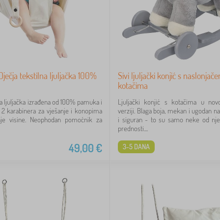
Dječja tekstilna ljuljačka 100%
Sivi ljuljački konjić s naslonjače
kotačima
na ljuljačka izrađena od 100% pamuka i
Ljuljački konjić s kotačima u novo
 2 karabinera za vješanje i konopima
verziji. Blaga boja, mekan i ugodan n
je visine. Neophodan pomoćnik za
i siguran - to su samo neke od nj
prednosti....
49,00
€
3-5 DANA