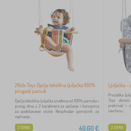
2Kids Toys Dječja tekstilna ljuljačka 100%
Ljuljačka - 
prugasti pamuk
Preslatka lju
Toys donosi
Dječja tekstilna ljuljačka izrađena od 100% pamuka i
prekrivač i s
punog drva, s 2 karabinera za vješanje i konopima
savršenu...
za podešavanje visine. Neophodan pomoćnik za
najmanje...
40,60
€
2 DANA
2 DANA