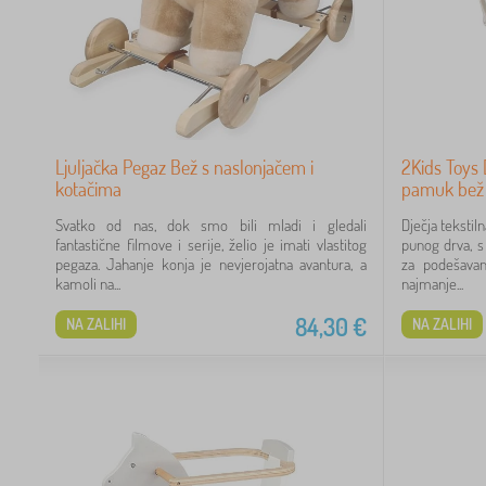
Ljuljačka Pegaz Bež s naslonjačem i
2Kids Toys 
kotačima
pamuk bež
Svatko od nas, dok smo bili mladi i gledali
Dječja tekstil
fantastične filmove i serije, želio je imati vlastitog
punog drva, s
pegaza. Jahanje konja je nevjerojatna avantura, a
za podešavan
kamoli na...
najmanje...
84,30
€
NA ZALIHI
NA ZALIHI