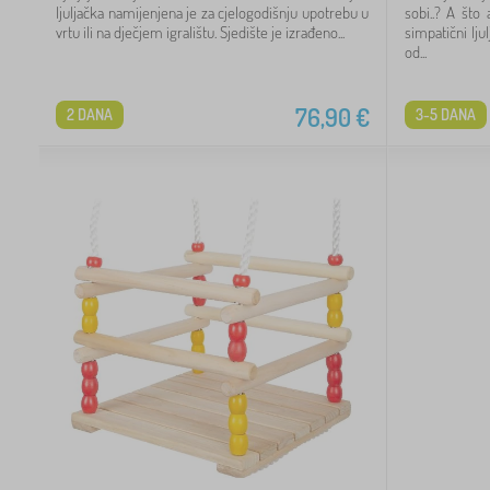
ljuljačka namijenjena je za cjelogodišnju upotrebu u
sobi..? A što
vrtu ili na dječjem igralištu. Sjedište je izrađeno...
simpatični lju
od...
76,90
€
2 DANA
3-5 DANA