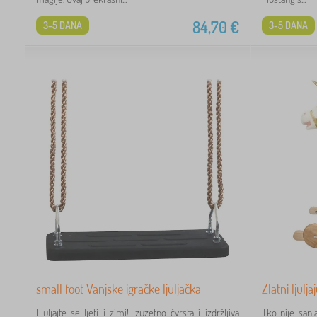
84,70
€
3-5 DANA
3-5 DANA
small foot Vanjske igračke ljuljačka
Zlatni ljulj
Ljuljajte se ljeti i zimi! Izuzetno čvrsta i izdržljiva
Tko nije san