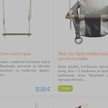
Drveni viseći trapez
2Kids Toys Dječja tekstilna lju
pamuk crno-bijela
 trapez s podesivim konopima dužine
Neophodan pomoćnik za otkrivače
Dječja ljuljačka kombinacija pamu
otvorenom na modernom dječjem
punog drva, s 2 karabinera za vješa
va:...
podešavanje visine. Neophodan
najmanje otkrivače...
12,50
€
2 DANA