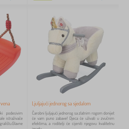
crvena
Ljuljajući jednorog sa sjedalom
ski podesivim
Čarobni ljuljajući jednorog sa zlatnim rogom donijet
e istraživače
će vam puno zabave! Djeca će uživati u zvučnim
lištu.Glavne
efektima, a roditelji će cijeniti njegovu kvalitetnu
izradu...