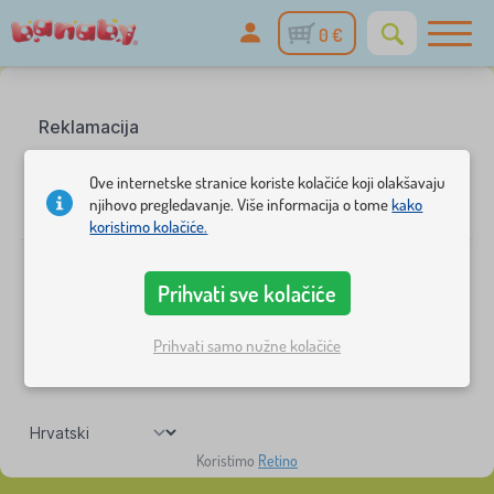
0 €
Ove internetske stranice koriste kolačiće koji olakšavaju
njihovo pregledavanje. Više informacija o tome
kako
koristimo kolačiće.
Prihvati sve kolačiće
Prihvati samo nužne kolačiće
Koristimo
Retino