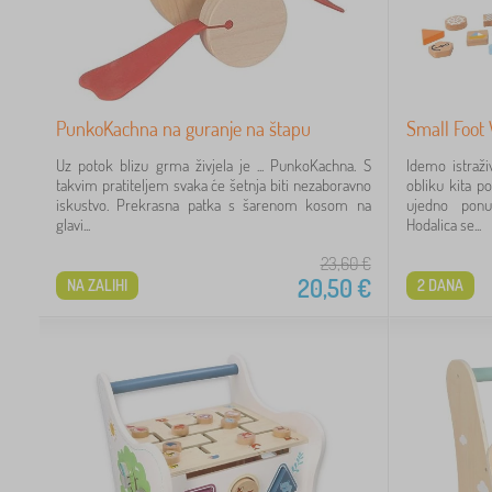
PunkoKachna na guranje na štapu
Small Foot
Uz potok blizu grma živjela je ... PunkoKachna. S
Idemo istraži
takvim pratiteljem svaka će šetnja biti nezaboravno
obliku kita p
iskustvo. Prekrasna patka s šarenom kosom na
ujedno ponu
glavi...
Hodalica se...
23,60
€
20,50
€
NA ZALIHI
2 DANA