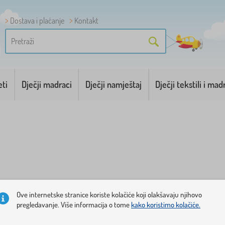
Dostava i plaćanje
Kontakt
eti
Dječji madraci
Dječji namještaj
Dječji tekstili i mad
lice koje ćete pronaći u našoj ponudi su zapravo guralice,
Ove internetske stranice koriste kolačiće koji olakšavaju njihovo
lastike u raznim bojama. Prema potrebi se mogu prilagoditi u 
pregledavanje. Više informacija o tome
kako koristimo kolačiće.