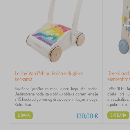
Le Toy Van Petilou Kolica s duginim
Drveni hoda
kockama
elementim
Savršena igračka za malu djecu koja uče hodati.
DRVENI HODAL
Jedinstvena hodalica u obliku oblaka opremljena je
dijete pri u
s 45 kocki od gumenog drva, obojenih bojama duge.
drvaIzdržljiva
Kolica kao...
s pokretnim...
130,00
€
2 DANA
3-5 DANA