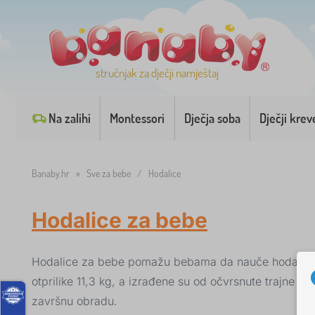
stručnjak za dječji namještaj
Na zalihi
Montessori
Dječja soba
Dječji krev
Banaby.hr
»
Sve za bebe
/
Hodalice
Hodalice za bebe
Hodalice za bebe pomažu bebama da nauče hodati. Hoda
otprilike 11,3 kg, a izrađene su od očvrsnute trajne p
završnu obradu.