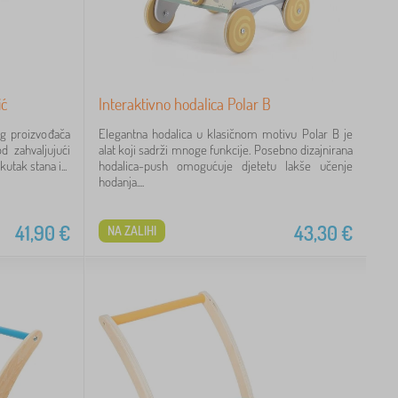
ić
Interaktivno hodalica Polar B
og proizvođača
Elegantna hodalica u klasičnom motivu Polar B je
d zahvaljujući
alat koji sadrži mnoge funkcije. Posebno dizajnirana
utak stana i...
hodalica-push omogućuje djetetu lakše učenje
hodanja....
41,90
€
43,30
€
NA ZALIHI