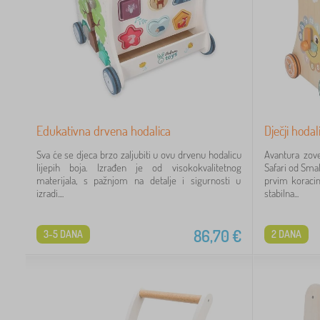
Edukativna drvena hodalica
Dječji hodal
Sva će se djeca brzo zaljubiti u ovu drvenu hodalicu
Avantura zove
lijepih boja. Izrađen je od visokokvalitetnog
Safari od Sma
materijala, s pažnjom na detalje i sigurnosti u
prvim koracim
izradi....
stabilna...
86,70
€
3-5 DANA
2 DANA