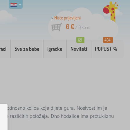
Niste prijavljeni
0 €
/
0
kom.
121
434
raci
Sve za bebe
Igračke
Noviteti
POPUST %
 odnosno kolica koje dijete gura. Nosivost im je
više različitih položaja. Dno hodalice ima protukliznu