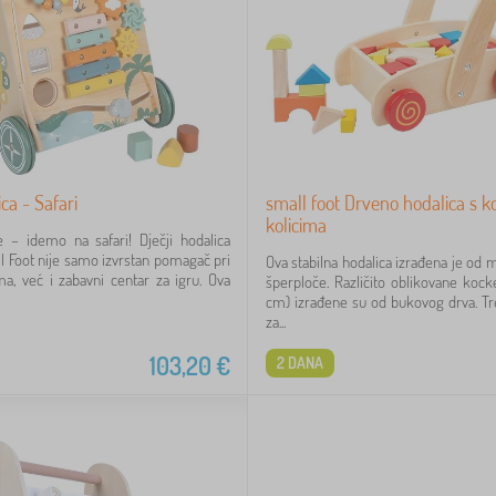
ica - Safari
small foot Drveno hodalica s 
kolicima
 – idemo na safari! Dječji hodalica
ll Foot nije samo izvrstan pomagač pri
Ova stabilna hodalica izrađena je od 
a, već i zabavni centar za igru. Ova
šperploče. Različito oblikovane koc
cm) izrađene su od bukovog drva. Tre
za...
103,20
€
2 DANA