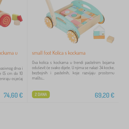
kockama u
small foot Kolica s kockama
Ova kolica s kockama u trendi pastelnim bojama
oduševit će svako dijete. U njima se nalazi 34 kocke,
masivnog drva i
bezbojnih i pastelnih, koje razvijaju prostornu
ke (5 cm do 10
maštu,...
niraju osjećaj
74,60
€
69,20
€
2 DANA