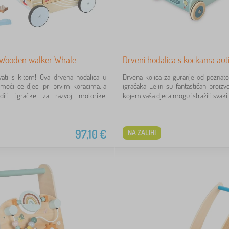
 Wooden walker Whale
Drveni hodalica s kockama aut
vati s kitom! Ova drvena hodalica u
Drvena kolica za guranje od poznat
omoći će djeci pri prvim koracima, a
igračaka Lelin su fantastičan proizvo
diti igračke za razvoj motorike.
kojem vaša djeca mogu istražiti svaki k
97,10
€
NA ZALIHI