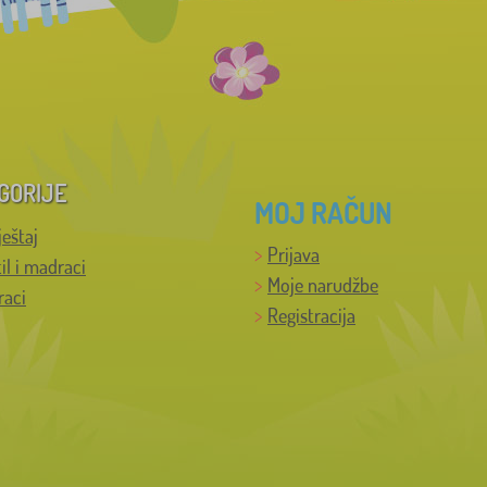
GORIJE
MOJ RAČUN
ještaj
Prijava
til i madraci
Moje narudžbe
raci
Registracija