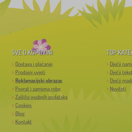
SVE O KUPOVINI
TOP KATE
Dostava i plaćanje
Dječji nam
Prodajni uvjeti
Dječji teks
Reklamacijski obrazac
Dječji mad
Povrat i zamjena robe
Noviteti
Zaštita osobnih podataka
Cookies
Blog
Kontakt