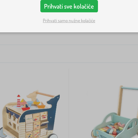
Prihvati sve kolačiće
stupnost
Vrsta ponude
Oznake
Prihvati samo nužne kolačiće