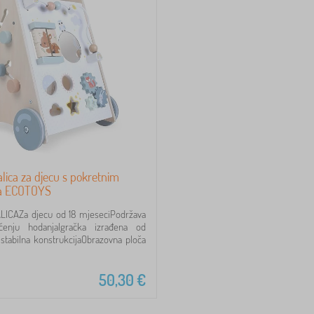
lica za djecu s pokretnim
a ECOTOYS
ICAZa djecu od 18 mjeseciPodržava
čenju hodanjaIgračka izrađena od
, stabilna konstrukcijaObrazovna ploča
50,30
€