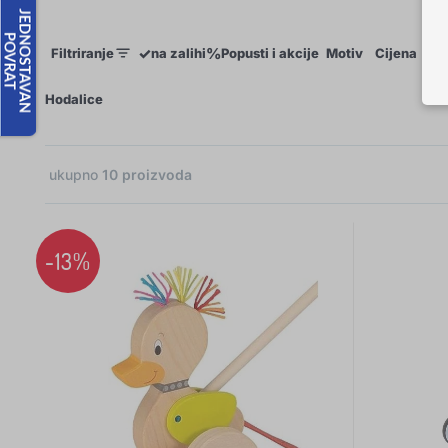
✓
%
Filtriranje
na zalihi
Popusti i akcije
Motiv
Cijena
Do
×
Hodalice
ukupno
10
proizvoda
1
1
-13%
1
1
 €