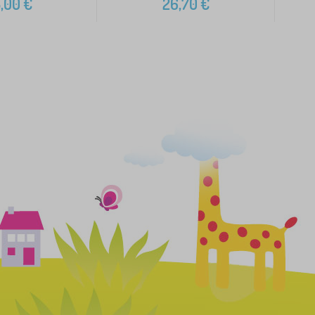
,00
€
26,70
€