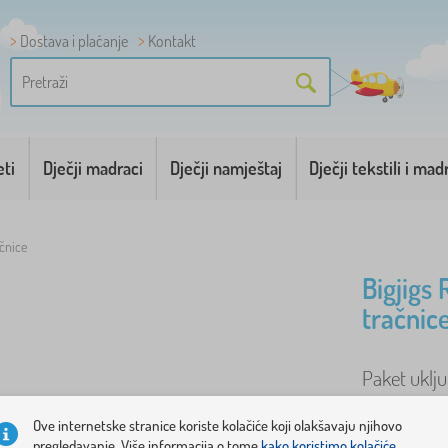
Dostava i plaćanje
Kontakt
eti
Dječji madraci
Dječji namještaj
Dječji tekstili i mad
ačnice
Bigjigs 
tračnic
Paket uklju
BJT161 kraj
Ove internetske stranice koriste kolačiće koji olakšavaju njihovo
lokomotivu 
pregledavanje. Više informacija o tome
kako koristimo kolačiće.