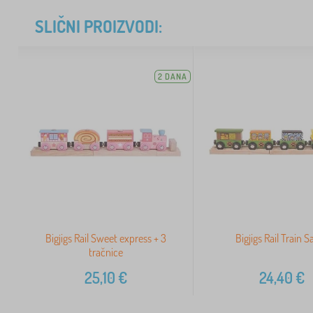
SLIČNI PROIZVODI:
2 DANA
Bigjigs Rail Sweet express + 3
Bigjigs Rail Train S
tračnice
25,10
€
24,40
€