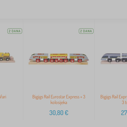
2 DANA
2 DANA
afari
Bigjigs Rail Eurostar Express + 3
Bigjigs Rail Ex
kolosijeka
3 
30,80
€
27