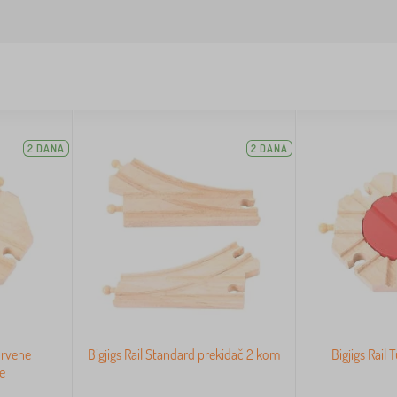
2 DANA
2 DANA
 drvene
Bigjigs Rail Standard prekidač 2 kom
Bigjigs Rail T
ge