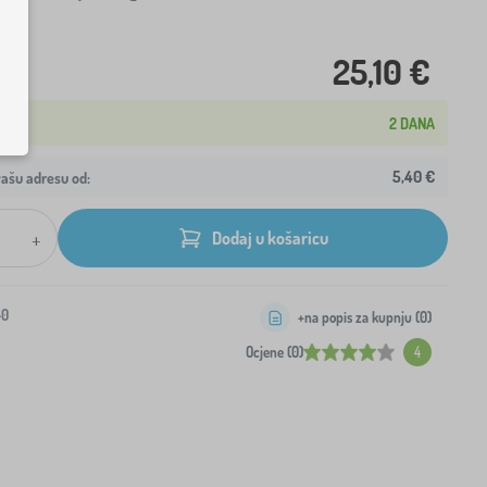
25,10 €
2 DANA
5,40 €
ašu adresu od:
+
Dodaj u košaricu
-0
+na popis za kupnju (
0
)
Ocjene (0)
4