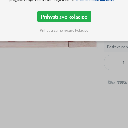
Prihvati sve kolačiće
Prihvati samo nužne kolačiće
Dostava na v
-
Šifra:
33854