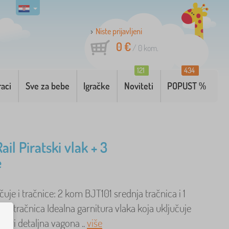
Niste prijavljeni
0 €
/
0
kom.
121
434
raci
Sve za bebe
Igračke
Noviteti
POPUST %
Rail Piratski vlak + 3
e
čuje i tračnice: 2 kom BJT101 srednja tračnica i 1
nja tračnica Idealna garnitura vlaka koja uključuje
i tri detaljna vagona ..
više