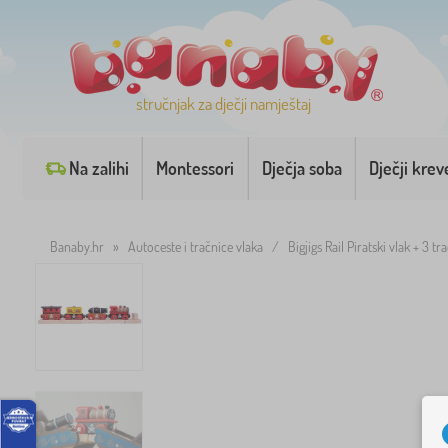
stručnjak za dječji namještaj
Na zalihi
Montessori
Dječja soba
Dječji krev
Banaby.hr
»
Autoceste i tračnice vlaka
/
Bigjigs Rail Piratski vlak + 3 tr