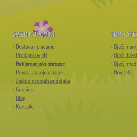
SVE O KUPOVINI
TOP KATE
Dostava i plaćanje
Dječji nam
Prodajni uvjeti
Dječji teks
Reklamacijski obrazac
Dječji mad
Povrat i zamjena robe
Noviteti
Zaštita osobnih podataka
Cookies
Blog
Kontakt