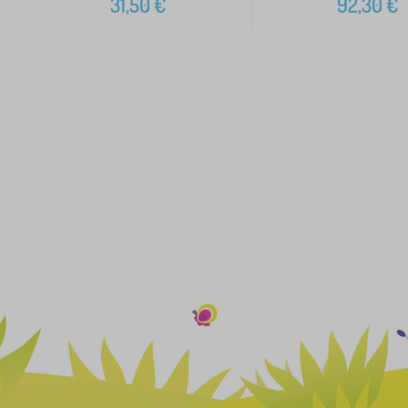
31,50
€
92,30
€