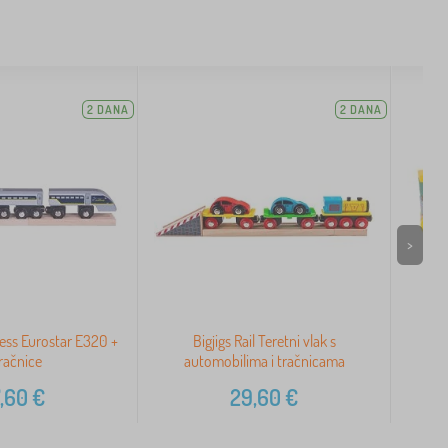
2 DANA
2 DANA
>
press Eurostar E320 +
Bigjigs Rail Teretni vlak s
Drv
tračnice
automobilima i tračnicama
,60
€
29,60
€