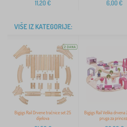
11,20
€
6,00
€
VIŠE IZ KATEGORIJE:
2 DANA
Bigjigs Rail Drvene tračnice set 25
Bigjigs Rail Velika drvena
dijelova
pruga za prince