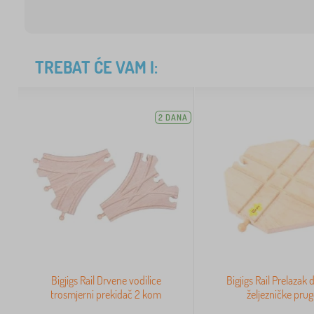
TREBAT ĆE VAM I:
2 DANA
Bigjigs Rail Drvene vodilice
Bigjigs Rail Prelazak
trosmjerni prekidač 2 kom
željezničke pru