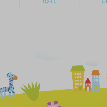
11,20
€
33