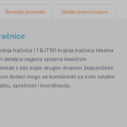
Recenzije proizvoda
Također preporučujemo
tračnice
dnja tračnica i 1 BJT161 krajnja tračnica Idealna
tri detaljna vagona spojena klasičnim
rati s bilo kojim drugim drvenim željezničkim
ihovi dodaci mogu se kombinirati sa svim ostalim
štu, spretnost i koordinaciju.