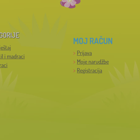
GORIJE
MOJ RAČUN
ještaj
Prijava
til i madraci
Moje narudžbe
raci
Registracija