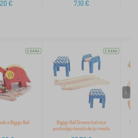
,20
€
7,10
€
2 DANA
2 DANA
>
alica Bigjigs Rail
Bigjigs Rail Drvene tračnice
Bigj
postavljaju konstrukciju mosta