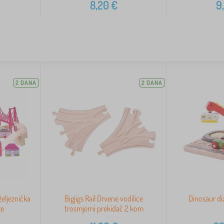
8,20
€
9
2 DANA
2 DANA
 željeznička
Bigjigs Rail Drvene vodilice
Dinosaur diz
ze
trosmjerni prekidač 2 kom