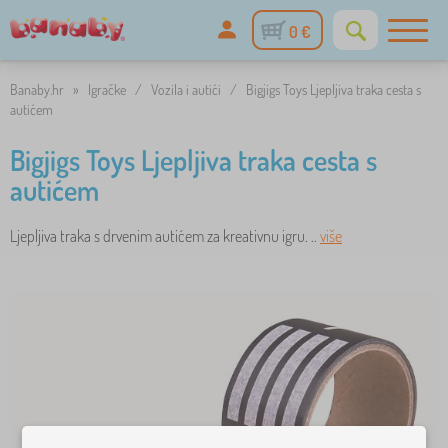
0 €
Banaby.hr
»
Igračke
/
Vozila i autići
/
Bigjigs Toys Ljepljiva traka cesta s
autićem
Bigjigs Toys Ljepljiva traka cesta s
autićem
Ljepljiva traka s drvenim autićem za kreativnu igru. ..
više