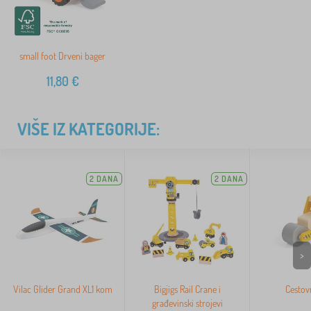
small foot Drveni bager
11,80
€
VIŠE IZ KATEGORIJE:
2 DANA
2 DANA
>
Vilac Glider Grand XL1 kom
Bigjigs Rail Crane i
Cestovn
građevinski strojevi