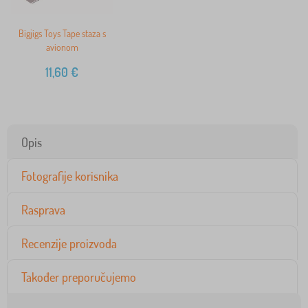
Bigjigs Toys Tape staza s
avionom
11,60
€
Opis
Fotografije korisnika
Rasprava
Recenzije proizvoda
Također preporučujemo