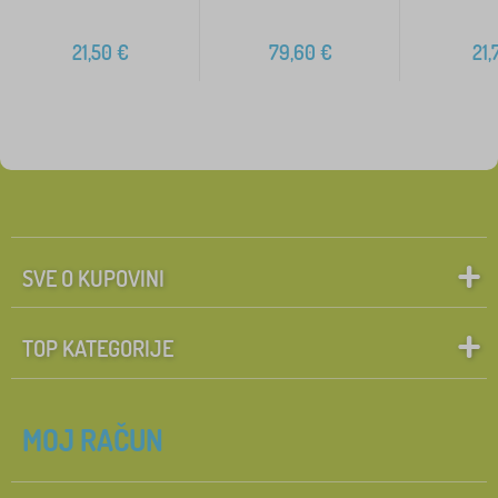
21,50
€
79,60
€
21,
SVE O KUPOVINI
TOP KATEGORIJE
MOJ RAČUN