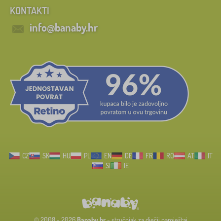
KONTAKTI
info@banaby.hr
CZ
SK
HU
PL
EN
DE
FR
RO
AT
IT
SI
IE
© 2008 - 2026
Banaby.hr
- stručnjak za dječji namještaj