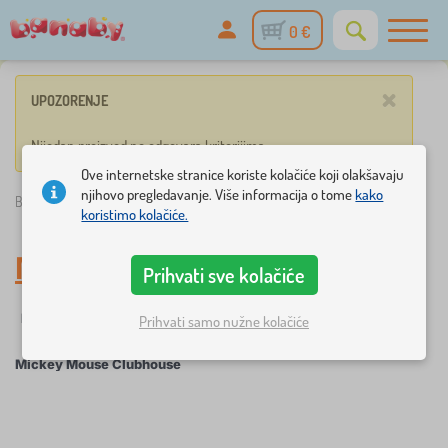
0 €
×
UPOZORENJE
Nijedan proizvod ne odgovara kriterijima.
Ove internetske stranice koriste kolačiće koji olakšavaju
njihovo pregledavanje. Više informacija o tome
kako
Banaby.hr
»
Mickey Mouse Clubhouse
koristimo kolačiće.
Mickey Mouse Clubhouse
Prihvati sve kolačiće
Filtriranje
Likovi iz bajki
Prihvati samo nužne kolačiće
Mickey Mouse Clubhouse
×
FILTRIRANJE