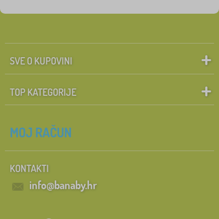
Likovi iz bajki
Pretraži unutar filtra
FILTRIRAJ
SVE O KUPOVINI
TOP KATEGORIJE
MOJ RAČUN
KONTAKTI
info@banaby.hr