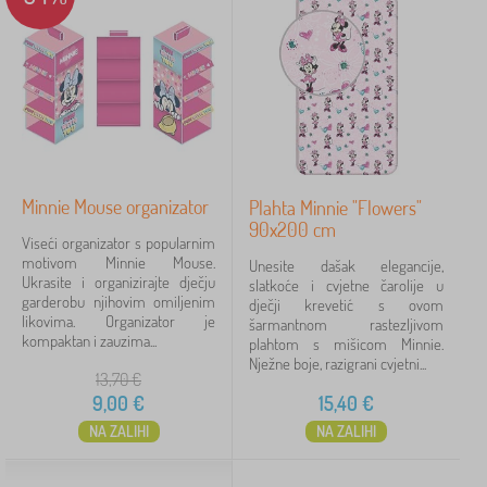
r
e
e
a
a
Oznake
l
h
č
j
t
k
i
e
Likovi iz bajki
1
e
n
a
Minnie Mouse
5
✓
Minnie Mouse organizator
Plahta Minnie "Flowers"
Frozen
7
90x200 cm
Viseći organizator s popularnim
motivom Minnie Mouse.
Unesite dašak elegancije,
Lilo and Stitch
5
Ukrasite i organizirajte dječju
slatkoće i cvjetne čarolije u
garderobu njihovim omiljenim
dječji krevetić s ovom
Gabby's Dollhouse
4
likovima. Organizator je
šarmantnom rastezljivom
kompaktan i zauzima...
plahtom s mišicom Minnie.
Nježne boje, razigrani cvjetni...
Spiderman
3
13,70
€
9,00
€
15,40
€
Cars
2
NA ZALIHI
NA ZALIHI
Mickey Mouse
2