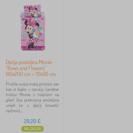
prikaži
više >
FILTRIRAJ
Dječja posteljina Minnie
"Bows and Flowers"
140x200 cm + 70x90 cm
Pružite svojoj maloj princezi san
kao iz bajke u naručju čarobne
mišice Minnie s mašnom na
glavi! Ova prekrasna posteljina
unijet će u dječji krevetić
nježnost,...
29,20
€
NA ZALIHI