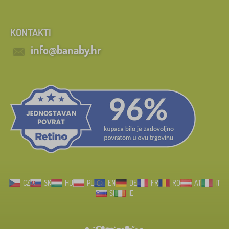
KONTAKTI
info@banaby.hr
CZ
SK
HU
PL
EN
DE
FR
RO
AT
IT
SI
IE