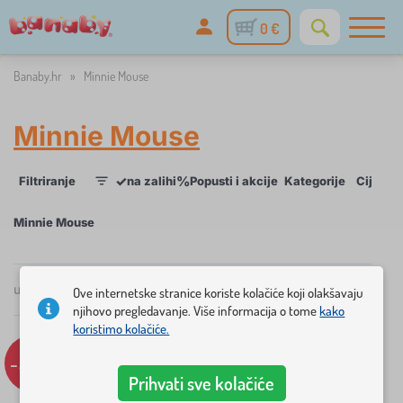
0 €
Banaby.hr
»
Minnie Mouse
Minnie Mouse
✓
%
Filtriranje
na zalihi
Popusti i akcije
Kategorije
Cijena
1
Minnie Mouse
×
ukupno
5
proizvoda
Ove internetske stranice koriste kolačiće koji olakšavaju
FILTRIRANJE
po
njihovo pregledavanje. Više informacija o tome
kako
popularnosti
koristimo kolačiće.
Kategorije
-56%
D
Prihvati sve kolačiće
›
2
j