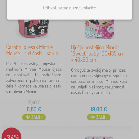
e
D
›
č
1
Prihvati samo nužne kolačiće
j
j
e
I
i
›
č
1
g
t
j
r
e
O
i
›
a
1
k
r
t
č
s
g
e
k
t
Čarobni pijesak Minnie
Dječja posteljina Minnie
a
k
e
i
Cijena
Mouse - ružičasti + kalupi
"Sweet" baby 100x135 cm
n
s
>
l
+ 40x60 cm
i
t
I
i
6 €
30 €
Paket ružičastog pijeska s
z
i
n
i
motivom Minnie Mouse djeca
Omogućite svojoj maloj princezi
a
l
t
m
će obožavati. U praktičnom
čarobno uspavljivanje u zagrljaju
t
i
e
a
zatvorenom pakiranju pronaći
simpatične mišice Minnie, koja
o
i
Filtriraj
r
d
ćete 4 komada kalupa za pijesak
će unijeti nježnost, razigranost i
r
m
a
r
s motivom Minnie...
dašak Disney čarolije u...
i
a
k
a
n
d
t
Pretraži unutar filtra
c
15,40
€
a
r
i
i
6,80
€
19,00
€
i
a
v
>
g
c
Dostupnost
NA ZALIHI
NA ZALIHI
n
P
r
i
e
o
a
>
i
s
Vrsta ponude
č
P
g
t
-34%
k
l