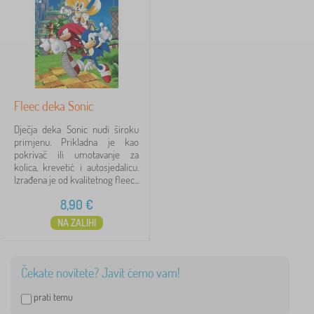
č
Cijena
j
i
8 €
9 €
t
e
k
s
Filtriraj
t
Fleec deka Sonic
i
l
Pretraži unutar filtra
Dječja deka Sonic nudi široku
i
primjenu. Prikladna je kao
i
pokrivač ili umotavanje za
m
Dostupnost
kolica, krevetić i autosjedalicu.
a
Izrađena je od kvalitetnog fleec...
d
Likovi iz bajki
r
1
8,90
€
a
c
NA ZALIHI
i
>
Sonic
1
✓
D
Čekate novitete? Javit ćemo vam!
e
k
Frozen
7
prati temu
e