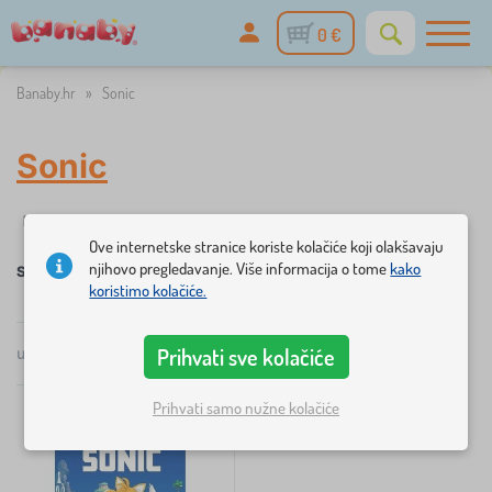
0 €
Banaby.hr
»
Sonic
Sonic
✓
Filtriranje
na zalihi
Kategorije
Cijena
Dostupnost
Liko
1
Ove internetske stranice koriste kolačiće koji olakšavaju
njihovo pregledavanje. Više informacija o tome
kako
Sonic
koristimo kolačiće.
×
FILTRIRANJE
Prihvati sve kolačiće
ukupno
1
proizvoda
po
popularnosti
Kategorije
Prihvati samo nužne kolačiće
D
›
1
j
e