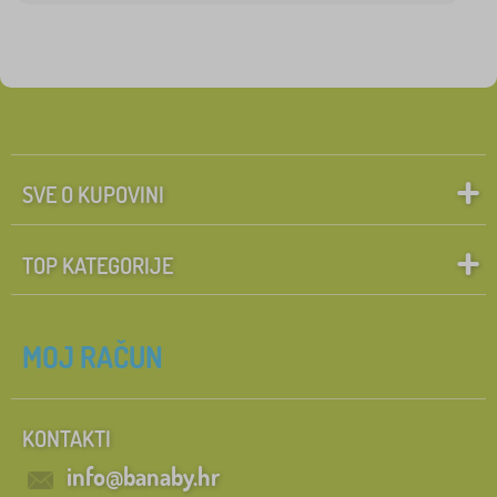
Lilo and Stitch
5
Minnie Mouse
5
Gabby's Dollhouse
4
Spiderman
3
SVE O KUPOVINI
Cars
2
prikaži
TOP KATEGORIJE
više >
MOJ RAČUN
FILTRIRAJ
KONTAKTI
info@banaby.hr