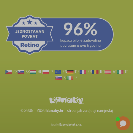
CZ
SK
HU
PL
EN
DE
FR
RO
AT
IT
SI
IE
© 2008 - 2026
Banaby.hr
- stručnjak za dječji namještaj
izradio
Babynabytek s.r.o.