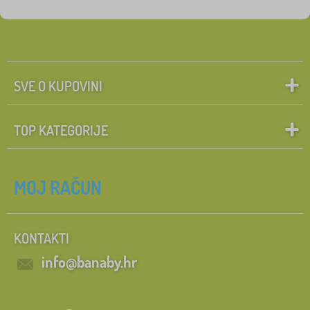
Likovi iz bajki
Pretraži unutar filtra
FILTRIRAJ
SVE O KUPOVINI
TOP KATEGORIJE
MOJ RAČUN
KONTAKTI
info@banaby.hr