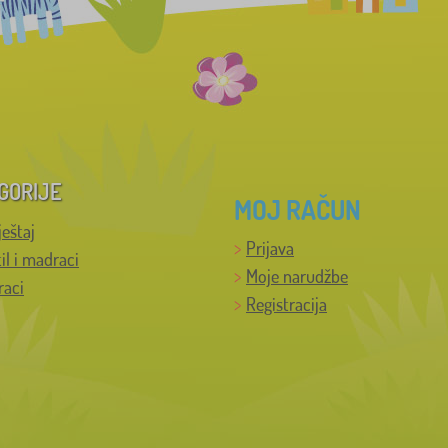
GORIJE
MOJ RAČUN
ještaj
Prijava
til i madraci
Moje narudžbe
raci
Registracija