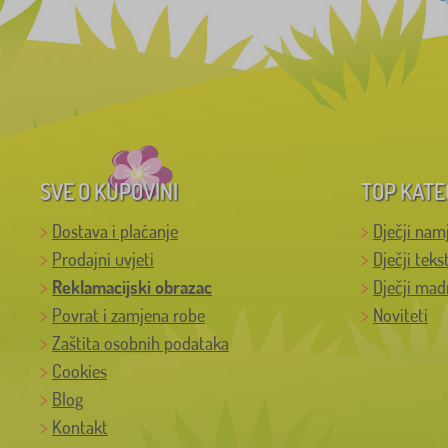
SVE O KUPOVINI
TOP KATE
Dostava i plaćanje
Dječji nam
Prodajni uvjeti
Dječji teks
Reklamacijski obrazac
Dječji mad
Povrat i zamjena robe
Noviteti
Zaštita osobnih podataka
Cookies
Blog
Kontakt