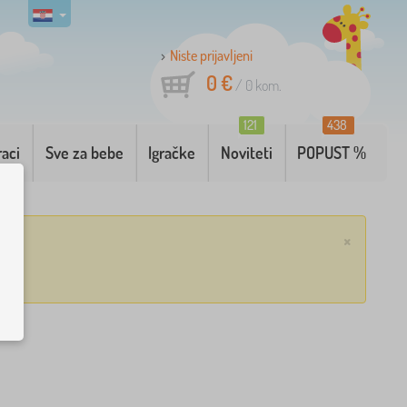
Niste prijavljeni
0 €
/
0
kom.
121
438
raci
Sve za bebe
Igračke
Noviteti
POPUST %
×