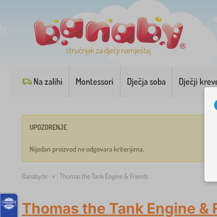
stručnjak za dječji namještaj
Na zalihi
Montessori
Dječja soba
Dječji krev
UPOZORENJE
Nijedan proizvod ne odgovara kriterijima.
Banaby.hr
»
Thomas the Tank Engine & Friends
Thomas the Tank Engine & 