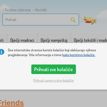
Dostava i plaćanje
Kontakt
eti
Dječji madraci
Dječji namještaj
Dječji tekstili i mad
Ove internetske stranice koriste kolačiće koji olakšavaju njihovo
pregledavanje. Više informacija o tome
kako koristimo kolačiće.
Prihvati sve kolačiće
Prihvati samo nužne kolačiće
Friends