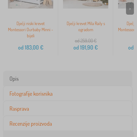
>
Dječji niski krevet
Dječji krevet Mila Raily s
Dječji 
Montessori Ourbaby Minni -
ogradom
Montessori
bijeli
p
od 259,00
€
od
183,00
€
od
191,90
€
od
1
Opis
Fotografije korisnika
Rasprava
Recenzije proizvoda