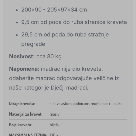
200x90 - 205x97x34 cm
9,5 cm od poda do ruba stranice kreveta
29,5 cm od poda do ruba stražnje
pregrade
Nosivost:
cca 80 kg
Napomena
: madrac nije dio kreveta,
odaberite madrac odgovarajuće veličine iz
naše kategorije Dječji madraci.
Dizajn kreveta
:
s letvičastom podnicom, montessori - nisko
Materijal za krevet
:
masiv
Boja kreveta
:
bijela
MAKSIMALNA TEŽINA
:
100 kg