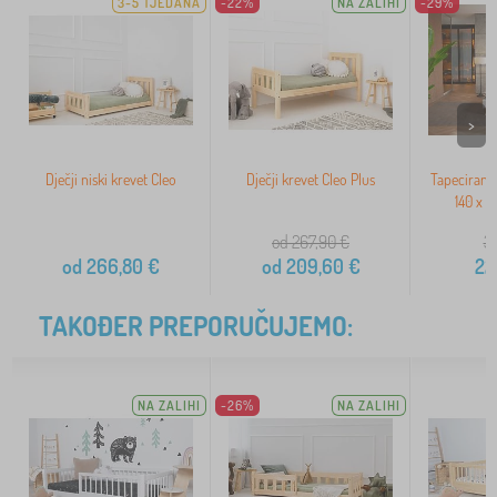
3-5 TJEDANA
-22%
NA ZALIHI
-29%
>
Dječji niski krevet Cleo
Dječji krevet Cleo Plus
Tapecirani 
140 x 2
od 267,90
€
32
od
266,80
€
od
209,60
€
22
TAKOĐER PREPORUČUJEMO:
NA ZALIHI
-26%
NA ZALIHI