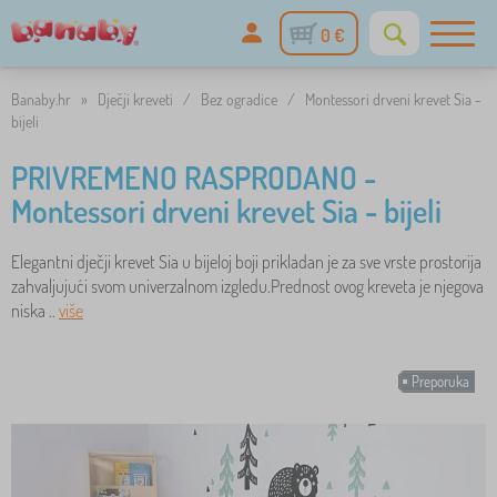
0 €
Banaby.hr
»
Dječji kreveti
/
Bez ogradice
/
Montessori drveni krevet Sia -
bijeli
PRIVREMENO RASPRODANO -
Montessori drveni krevet Sia - bijeli
Elegantni dječji krevet Sia u bijeloj boji prikladan je za sve vrste prostorija
zahvaljujući svom univerzalnom izgledu.Prednost ovog kreveta je njegova
niska ..
više
Preporuka