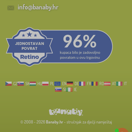
info@banaby.hr
CZ
SK
HU
PL
EN
DE
FR
RO
AT
IT
SI
IE
© 2008 - 2026
Banaby.hr
- stručnjak za dječji namještaj