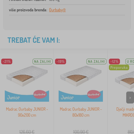
više proizvoda brenda
:
Ourbaby®
TREBAT ĆE VAM I:
-21%
NA ZALIHI
-19%
NA ZALIHI
-12%
U R
Preporuka
>
Madrac Ourbaby JUNIOR -
Madrac Ourbaby JUNIOR -
Dječji mad
90x200 cm
80x180 cm
MIKROC
126,60
€
100,90
€
80,