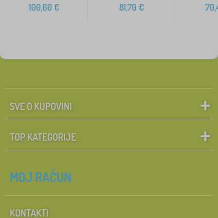
100,60
€
81,70
€
70,
SVE O KUPOVINI
TOP KATEGORIJE
MOJ RAČUN
KONTAKTI