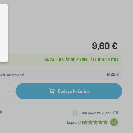
9,60 €
NA ZALIHI VIŠE OD 5 KOM.
ŠALJEMO SUTRA
6,30 €
ašu adresu od:
+
Dodaj u košaricu
-0
+na popis za kupnju (
0
)
Ocjene (4)
4.5