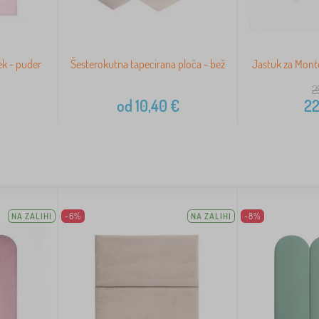
ek - puder
Šesterokutna tapecirana ploča - bež
Jastuk za Monte
2
od
10,40
€
22
NA ZALIHI
-6%
NA ZALIHI
-8%