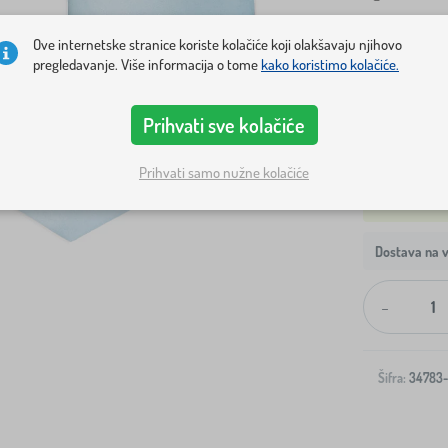
DIMENZIJA
Ove internetske stranice koriste kolačiće koji olakšavaju njihovo
pregledavanje. Više informacija o tome
kako koristimo kolačiće.
S
M
Prihvati sve kolačiće
Prihvati samo nužne kolačiće
Dostava na v
-
Šifra:
34783