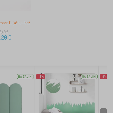
ssori ljuljačku - bež
5,40
€
,20
€
NA ZALIHI
-12%
NA ZALIHI
-8%