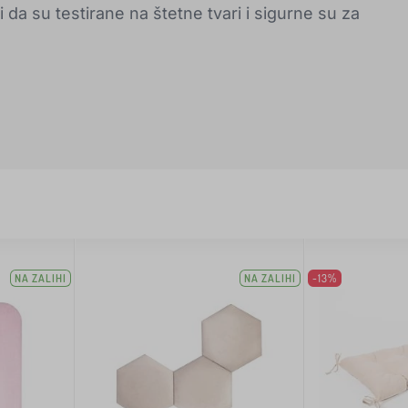
da su testirane na štetne tvari i sigurne su za
NA ZALIHI
NA ZALIHI
-13%