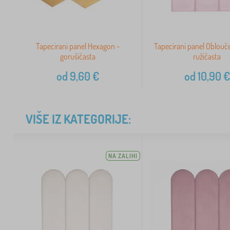
Tapecirani panel Hexagon -
Tapecirani panel Oblouč
gorušičasta
ružičasta
od
9,60
€
od
10,90
€
VIŠE IZ KATEGORIJE:
NA ZALIHI