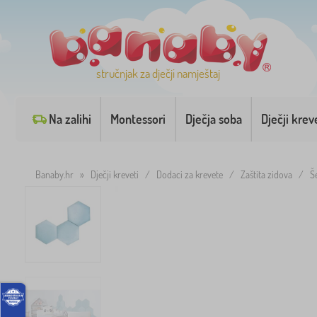
stručnjak za dječji namještaj
Na zalihi
Montessori
Dječja soba
Dječji krev
Banaby.hr
»
Dječji kreveti
/
Dodaci za krevete
/
Zaštita zidova
/
Š