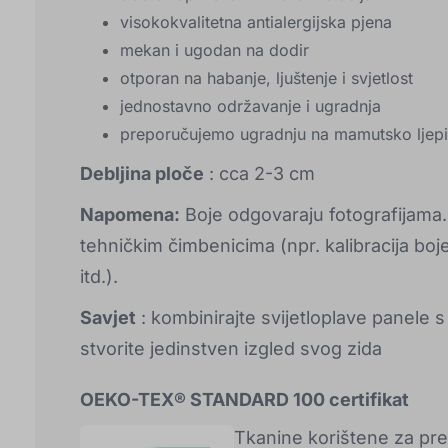
visokokvalitetna antialergijska pjena
mekan i ugodan na dodir
otporan na habanje, ljuštenje i svjetlost
jednostavno održavanje i ugradnja
preporučujemo ugradnju na mamutsko ljepi
Debljina ploče
: cca 2-3 cm
Napomena:
Boje odgovaraju fotografijama.
tehničkim čimbenicima (npr. kalibracija boje
itd.).
Savjet
: kombinirajte svijetloplave panele s
stvorite jedinstven izgled svog zida
OEKO-TEX® STANDARD 100 certifikat
Tkanine korištene za pr