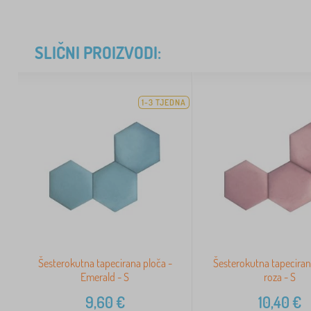
SLIČNI PROIZVODI:
1-3 TJEDNA
Šesterokutna tapecirana ploča -
Šesterokutna tapeciran
Emerald - S
roza - S
9,60
€
10,40
€