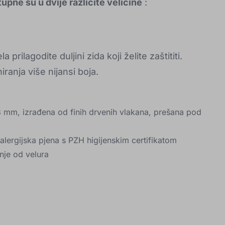
upne su u dvije različite veličine
:
a prilagodite duljini zida koji želite zaštititi.
anja više nijansi boja.
8 mm, izrađena od finih drvenih vlakana, prešana pod
ialergijska pjena s PZH higijenskim certifikatom
nje od velura