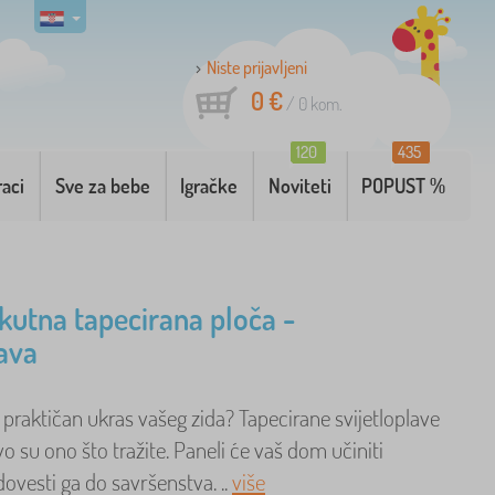
Niste prijavljeni
0 €
/
0
kom.
120
435
raci
Sve za bebe
Igračke
Noviteti
POPUST %
kutna tapecirana ploča -
ava
 praktičan ukras vašeg zida? Tapecirane svijetloplave
o su ono što tražite. Paneli će vaš dom učiniti
ovesti ga do savršenstva. ..
više