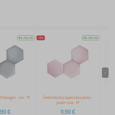
NA ZALIHI
-8%
NA ZALIHI
>
l Hexagon - sivi - M
Šesterokutna tapecirana ploča -
Ta
puder roza - M
,90
€
11,90
€