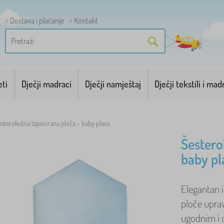
Dostava i plaćanje
Kontakt
eti
Dječji madraci
Dječji namještaj
Dječji tekstili i mad
esterokutna tapecirana ploča - baby plava
Šestero
baby pl
Elegantan i
ploče uprav
ugodnim i d