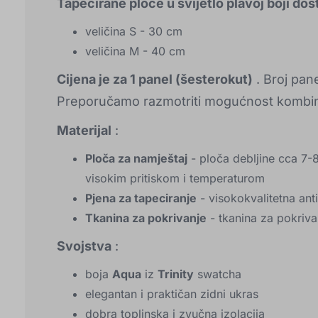
Tapecirane ploče u svijetlo plavoj boji dost
veličina S - 30 cm
veličina M - 40 cm
Cijena je za 1 panel (šesterokut)
. Broj panel
Preporučamo razmotriti mogućnost kombinir
Materijal
:
Ploča za namještaj
- ploča debljine cca 7-
visokim pritiskom i temperaturom
Pjena za tapeciranje
- visokokvalitetna ant
Tkanina za pokrivanje
- tkanina za pokriva
Svojstva
:
boja
Aqua
iz
Trinity
swatcha
elegantan i praktičan zidni ukras
dobra toplinska i zvučna izolacija