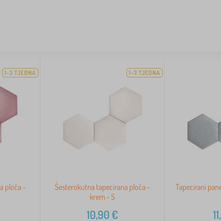
1-3 TJEDNA
1-3 TJEDNA
a ploča -
Šesterokutna tapecirana ploča -
Tapecirani pane
krem - S
10,90
€
11