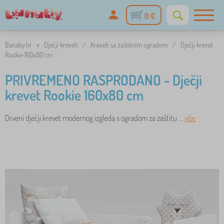
0 €
Banaby.hr
»
Dječji kreveti
/
Kreveti sa zaštitnim ogradom
/
Dječji krevet
Rookie 160x80 cm
PRIVREMENO RASPRODANO - Dječji
krevet Rookie 160x80 cm
Drveni dječji krevet modernog izgleda s ogradom za zaštitu. ..
više