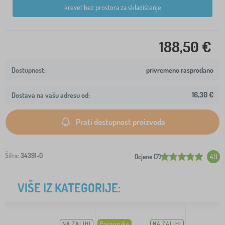
krevet bez prostora za skladištenje
188,50 €
privremeno rasprodano
16,30 €
Dostava na vašu adresu od:
Prati dostupnost proizvoda
Šifra:
34391-0
Ocjene (7)
4.9
VIŠE IZ KATEGORIJE:
NA ZALIHI
Preporuka
NA ZALIHI