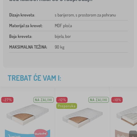
Dizajn kreveta
:
s barijerom, s prostorom za pohranu
Materijal za krevet
:
MDF ploča
Boja kreveta
:
bijela, bor
MAKSIMALNA TEŽINA
:
90 kg
TREBAT ĆE VAM I:
-27%
NA ZALIHI
-12%
NA ZALIHI
-10%
Preporuka
>