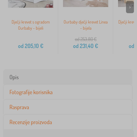
>
Dječji krevet s ogradom
Ourbaby dječji krevet Linea
Dječji kreve
Ourbaby - bijeli
- bijela
od 253,80
€
od
205,10
€
od
231,40
€
od
1
Opis
Fotografije korisnika
Rasprava
Recenzije proizvoda