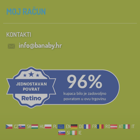
MOJ RAČUN
KONTAKTI
info@banaby.hr
CZ
SK
HU
PL
EN
DE
FR
RO
AT
IT
SI
IE