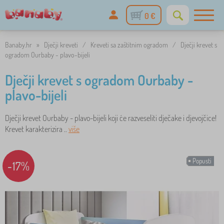
0 €
Banaby.hr
»
Dječji kreveti
/
Kreveti sa zaštitnim ogradom
/
Dječji krevet s
ogradom Ourbaby - plavo-bijeli
Dječji krevet s ogradom Ourbaby -
plavo-bijeli
Dječji krevet Ourbaby - plavo-bijeli koji će razveseliti dječake i djevojčice!
Krevet karakterizira ..
više
Popusti
-17%