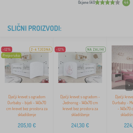
Ocjene (41)
4.4
SLIČNI PROIZVODI:
-12%
2-4 TJEDNA
-12%
NA ZALIHI
Preporuka
>
Dječji krevet s ogradom
Dječji krevet s ogradom -
Dječji krev
Ourbaby - bijeli - 140x70
Jednorog - 140x70 cm
Ourbaby - Me
cm krevet bez prostora za
krevet bez prostora za
- 140x70 
skladištenje
skladištenje
skladišn
205,10
€
241,30
€
224