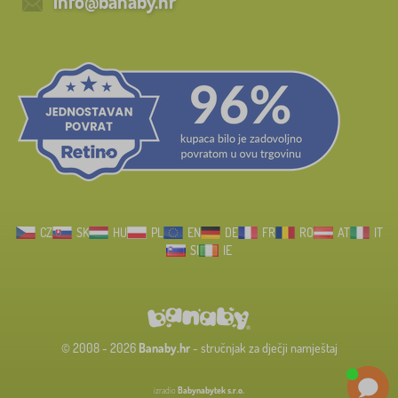
info@banaby.hr
CZ
SK
HU
PL
EN
DE
FR
RO
AT
IT
SI
IE
© 2008 - 2026
Banaby.hr
- stručnjak za dječji namještaj
izradio
Babynabytek s.r.o.