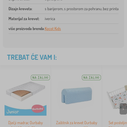
Dizajn kreveta
:
s barijerom, s prostorom za pohranu, bez printa
Materijal za krevet
:
iverica
više proizvoda brenda
:
Kocot Kids
TREBAT ĆE VAM I:
NA ZALIHI
NA ZALIHI
>
Dječji madrac Ourbaby
Zaštitnik za krevet Ourbaby
Set postelji