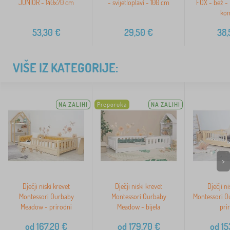
JUNIOR - 140x70 cm
- svijetloplavi - 100 cm
FOX - bež -
ko
53,30
€
29,50
€
38,
VIŠE IZ KATEGORIJE:
NA ZALIHI
Preporuka
NA ZALIHI
>
Dječji niski krevet
Dječji niski krevet
Dječji ni
Montessori Ourbaby
Montessori Ourbaby
Montessori O
Meadow - prirodni
Meadow - bijela
pri
od
167,20
€
od
179,70
€
od
15