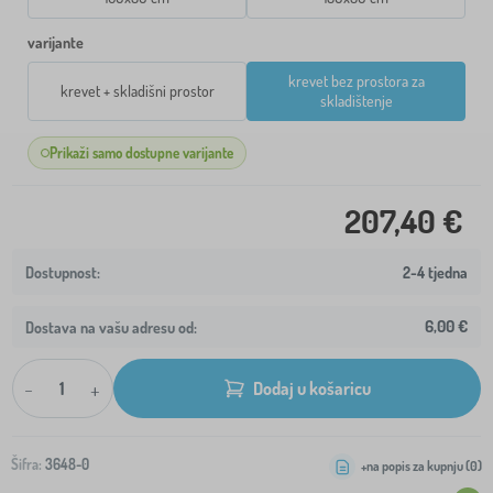
varijante
krevet bez prostora za
krevet + skladišni prostor
skladištenje
Prikaži samo dostupne varijante
207,40 €
2-4 tjedna
6,00 €
Dostava na vašu adresu od:
-
+
Dodaj u košaricu
Šifra:
3648-0
+na popis za kupnju (
0
)