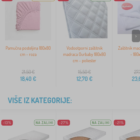
>
Pamučna posteljina 180x80
Vodootporni zaštitnik
Zaštitnik ma
cm - roza
madraca Ourbaby 180x80
- 180
cm - poliester
21,50
€
15,50
€
27,
18,40
€
12,70
€
23,
VIŠE IZ KATEGORIJE:
-13%
NA ZALIHI
-27%
NA ZALIHI
-21%