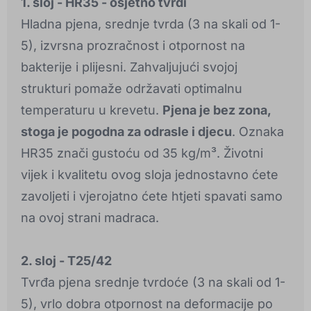
1. sloj - HR35 - osjetno tvrđi
Hladna pjena, srednje tvrda (3 na skali od 1-
5), izvrsna prozračnost i otpornost na
bakterije i plijesni. Zahvaljujući svojoj
strukturi pomaže održavati optimalnu
temperaturu u krevetu.
Pjena je bez zona,
stoga je pogodna za odrasle i djecu
. Oznaka
HR35 znači gustoću od 35 kg/m³. Životni
vijek i kvalitetu ovog sloja jednostavno ćete
zavoljeti i vjerojatno ćete htjeti spavati samo
na ovoj strani madraca.
2. sloj - T25/42
Tvrđa pjena srednje tvrdoće (3 na skali od 1-
5), vrlo dobra otpornost na deformacije po