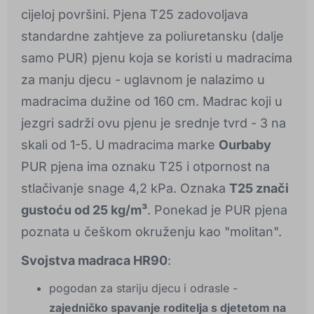
cijeloj površini. Pjena T25 zadovoljava
standardne zahtjeve za poliuretansku (dalje
samo PUR) pjenu koja se koristi u madracima
za manju djecu - uglavnom je nalazimo u
madracima dužine od 160 cm. Madrac koji u
jezgri sadrži ovu pjenu je srednje tvrd - 3 na
skali od 1-5. U madracima marke
Ourbaby
PUR pjena ima oznaku T25 i otpornost na
stlačivanje snage 4,2 kPa. Oznaka
T25 znači
gustoću od 25 kg/m³
. Ponekad je PUR pjena
poznata u češkom okruženju kao "molitan".
Svojstva madraca HR90
:
pogodan za stariju djecu i odrasle -
zajedničko spavanje roditelja s djetetom na