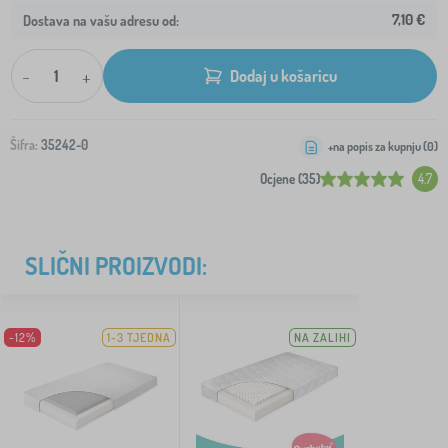
7,10 €
Dostava na vašu adresu od:
-
+
Dodaj u košaricu
Šifra:
35242-0
+na popis za kupnju (
0
)
Ocjene (35)
4.7
SLIČNI PROIZVODI:
-12%
1-3 TJEDNA
NA ZALIHI