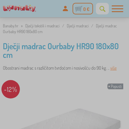
0 €
Banaby.hr
»
Dječji tekstili i madraci
/
Dječji madraci
/
Dječji madrac
Ourbaby HR90 180x80 cm
Dječji madrac Ourbaby HR90 180x80
cm
Obostrani madrac s različitom tvrdoćom i nosivošću do 90 kg. ..
više
Popusti
-12%