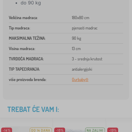
do 90 kg
Veličina madraca
:
180x80 cm
Tip madraca
:
pjenasti madrac
MAKSIMALNA TEŽINA
:
90 kg
Visina madraca
:
13 cm
TVRDOĆA MADRACA
:
3 - srednja krutost
TIP TAPECIRANJA
:
antialergijski
više proizvoda brenda
:
Ourbaby®
TREBAT ĆE VAM I:
-14%
DO 14 DANA
-18%
NA ZALIHI
-19%