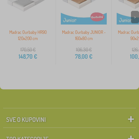
>
Madrac Ourbaby HR90
Madrac Ourbaby JUNIOR -
Madrac Ourb
120x200 cm
160x80 cm
90x2
170,50
€
106,30
€
126
148,70
€
78,00
€
100
SVE O KUPOVINI
TOP KATEGORIJE