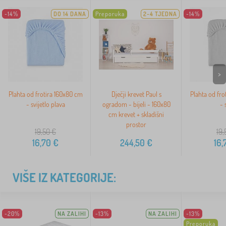
-14%
DO 14 DANA
Preporuka
2-4 TJEDNA
-14%
>
Plahta od frotira 160x80 cm
Dječji krevet Paul s
Plahta od fro
- svijetlo plava
ogradom - bijeli - 160x80
- 
cm krevet + skladišni
prostor
19,50
€
19,
16,70
€
244,50
€
16,
VIŠE IZ KATEGORIJE:
-20%
NA ZALIHI
-13%
NA ZALIHI
-13%
Preporuka