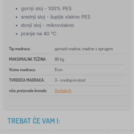
gornji sloj - 100% PES
srednji sloj - šuplje vlakno PES
donji sloj - mikrovlakno
pranje na 40 °C
Tip madraca
:
pjenasti madrac, madrac s oprugom
MAKSIMALNA TEŽINA
:
80 kg
Visina madraca
:
11 cm
TVRDOĆA MADRACA
:
3 - srednja krutost
više proizvoda brenda
:
Ourbaby®
TREBAT ĆE VAM I: