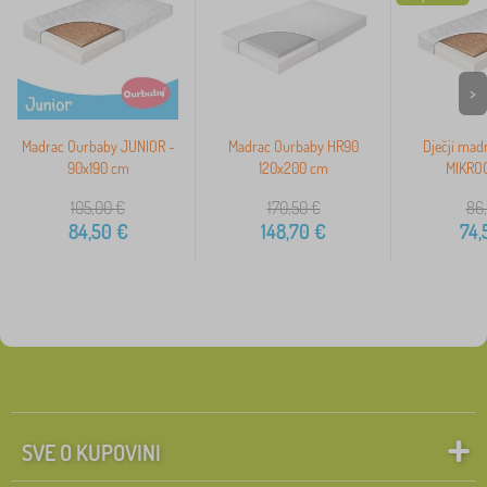
>
Madrac Ourbaby JUNIOR -
Madrac Ourbaby HR90
Dječji mad
90x190 cm
120x200 cm
MIKROC
105,00
€
170,50
€
86,
84,50
€
148,70
€
74,
SVE O KUPOVINI