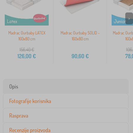
>
Madrac Ourbaby LATEX
Madrac Ourbaby SOLID -
Madrac Ourb
160x80 cm
160x80 cm
160x
156,40
€
106
126,00
€
90,60
€
78,
Opis
Fotografije korisnika
Rasprava
Recenzije proizvoda