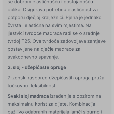
se dobrom elastičnošću i postojanošću
oblika. Osigurava potrebnu elastičnost za
potporu dječjoj kralježnici. Pjena je jednako
čvrsta i elastična na svim mjestima. Na
ljestvici tvrdoće madraca radi se o srednje
tvrdoj T25. Ova tvrdoća zadovoljava zahtjeve
postavljene na dječje madrace za
svakodnevno spavanje.
2. sloj - džepićaste opruge
7-zonski raspored džepićastih opruga pruža
točkovnu fleksibilnost.
Svaki sloj madraca
izrađen je s obzirom na
maksimalnu korist za dijete. Kombinacija
pažljivo odabranih materijala jamči sigurno i