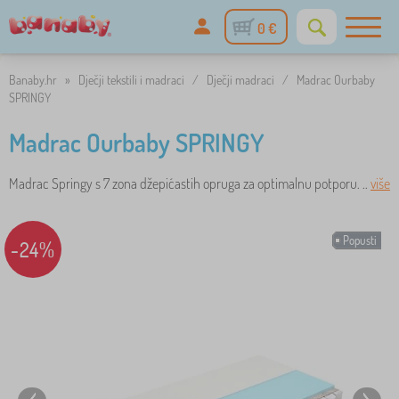
0 €
Banaby.hr
»
Dječji tekstili i madraci
/
Dječji madraci
/
Madrac Ourbaby
SPRINGY
Madrac Ourbaby SPRINGY
Madrac Springy s 7 zona džepićastih opruga za optimalnu potporu. ..
više
Popusti
-24%