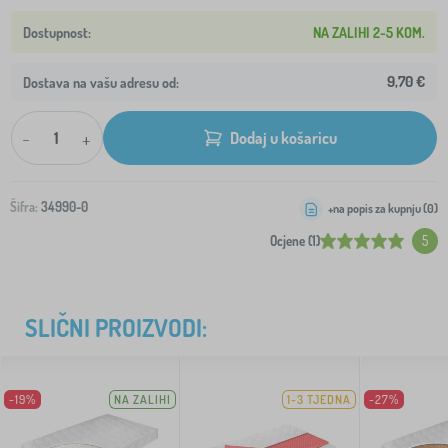
NA ZALIHI 2-5 KOM.
9,70 €
Dostava na vašu adresu od:
-
+
Dodaj u košaricu
Šifra:
34990-0
+na popis za kupnju (
0
)
Ocjene (1)
5
SLIČNI PROIZVODI:
-19%
NA ZALIHI
1-3 TJEDNA
-27%