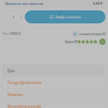
5,40 €
Dostava na vašu adresu od:
-
+
Dodaj u košaricu
Šifra:
31292-0
+na popis za kupnju (
0
)
Ocjene (1)
5
Opis
Fotografije korisnika
Rasprava
Recenzije proizvoda