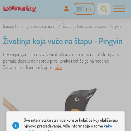
0 €
Banaby.hr
»
Igračke za najmanji
/
Životinja koja vuče na štapu - Pingvin
Životinja koja vuče na štapu - Pingvin
Drveni pingvin bit će savršeno društvo za šetnju za najmlađe. Igračka
pomaže djetetu da napravi prve korake i potiče ga na hodanje.
Zahvaljujući drvenom štapu, ..
više
Ove internetske stranice koriste kolačiće koji olakšavaju
njihovo pregledavanje. Više informacija o tome
kako