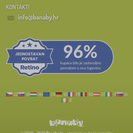
KONTAKTI
info@banaby.hr
CZ
SK
HU
EN
DE
FR
RO
AT
IT
SI
IE
© 2008 - 2026
Banaby.hr
- stručnjak za dječji namještaj