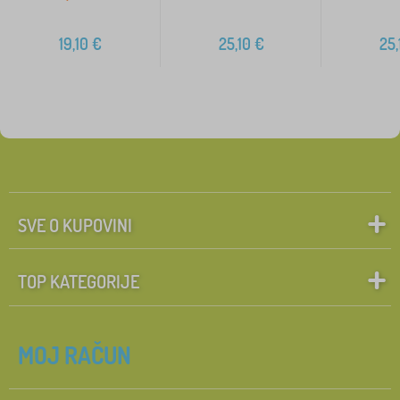
19,10
€
25,10
€
25,
SVE O KUPOVINI
TOP KATEGORIJE
MOJ RAČUN