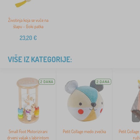
Životinja koja se vuče na
štapu - Goki patka
23,20
€
VIŠE IZ KATEGORIJE:
2 DANA
2 DANA
>
Small Foot Motorizirani
Petit Collage medo zvečka
Petit Collag
drveni valjak s labirintom
ruži