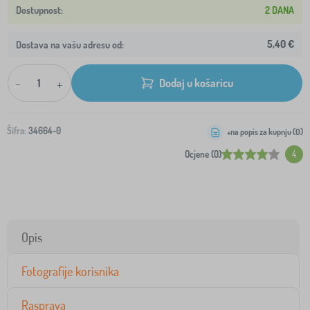
2 DANA
5,40 €
Dostava na vašu adresu od:
-
+
Dodaj u košaricu
Šifra:
34664-0
+na popis za kupnju (
0
)
Ocjene (0)
4
Opis
Fotografije korisnika
Rasprava