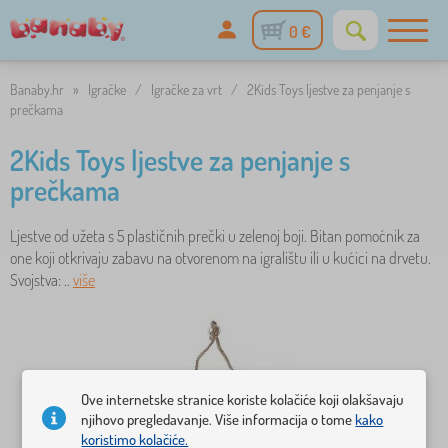
0 €
Banaby.hr
»
Igračke
/
Igračke za vrt
/
2Kids Toys ljestve za penjanje s
prečkama
2Kids Toys ljestve za penjanje s
prečkama
Ljestve od užeta s 5 plastičnih prečki u zelenoj boji. Bitan pomoćnik za
one koji otkrivaju zabavu na otvorenom na igralištu ili u kućici na drvetu.
Svojstva: ..
više
Ove internetske stranice koriste kolačiće koji olakšavaju
njihovo pregledavanje. Više informacija o tome
kako
koristimo kolačiće.