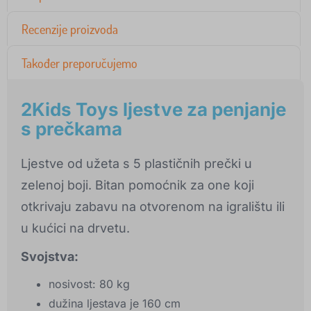
Recenzije proizvoda
Također preporučujemo
2Kids Toys ljestve za penjanje
s prečkama
Ljestve od užeta s 5 plastičnih prečki u
zelenoj boji. Bitan pomoćnik za one koji
otkrivaju zabavu na otvorenom na igralištu ili
u kućici na drvetu.
Svojstva:
nosivost: 80 kg
dužina ljestava je 160 cm