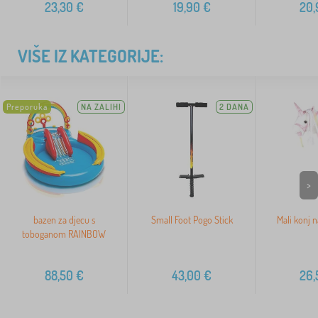
23,30
€
19,90
€
20,
VIŠE IZ KATEGORIJE:
Preporuka
NA ZALIHI
2 DANA
>
bazen za djecu s
Small Foot Pogo Stick
Mali konj 
toboganom RAINBOW
88,50
€
43,00
€
26,