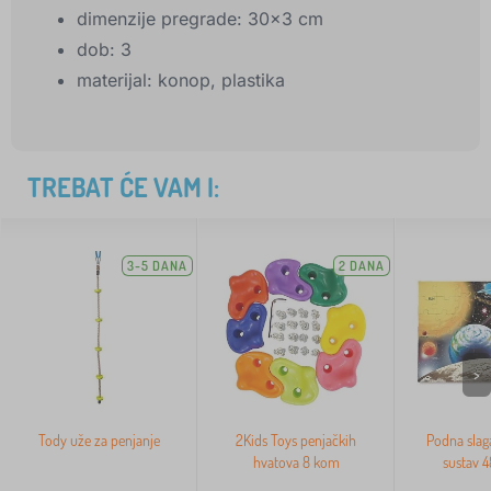
dimenzije pregrade: 30x3 cm
dob: 3
materijal: konop, plastika
TREBAT ĆE VAM I:
3-5 DANA
2 DANA
>
Tody uže za penjanje
2Kids Toys penjačkih
Podna slag
hvatova 8 kom
sustav 4