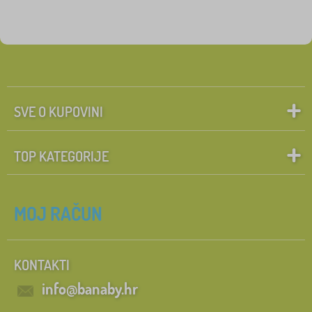
Oznake
1
Novitet
0
✓
Popusti
5
SVE O KUPOVINI
Pretraži unutar filtra
TOP KATEGORIJE
Ukloni
FILTRIRAJ
MOJ RAČUN
KONTAKTI
info@banaby.hr