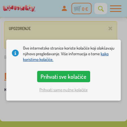
0 €
×
UPOZORENJE
Nijedan proizvod ne odgovara odabranim parametrima.
Ove internetske stranice koriste kolačiće koji olakšavaju
njihovo pregledavanje. Više informacija o tome
kako
Banaby.hr
»
Igračke
/
Kišobrani
koristimo kolačiće.
Dječji suncobrani
Prihvati sve kolačiće
Prihvati samo nužne kolačiće
Kišobrani