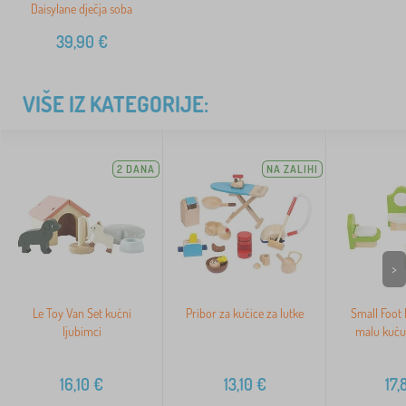
Daisylane dječja soba
39,90
€
VIŠE IZ KATEGORIJE:
2 DANA
NA ZALIHI
>
Le Toy Van Set kućni
Pribor za kućice za lutke
Small Foot 
ljubimci
malu kuću
16,10
€
13,10
€
17,