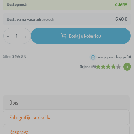
2 DANA
5,40 €
Dostava na vašu adresu od:
-
+
Dodaj u košaricu
Šifra:
34030-0
+na popis za kupnju (
0
)
Ocjene (0)
4
Opis
Fotografije korisnika
Rasprava