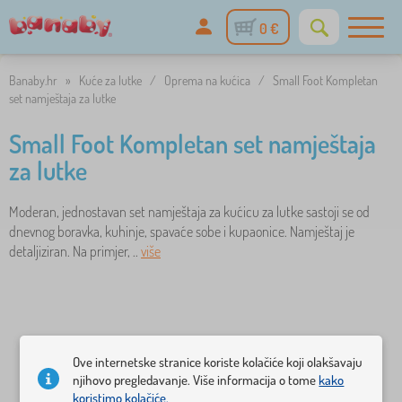
0 €
Banaby.hr
»
Kuće za lutke
/
Oprema na kućica
/
Small Foot Kompletan
set namještaja za lutke
Small Foot Kompletan set namještaja
za lutke
Moderan, jednostavan set namještaja za kućicu za lutke sastoji se od
dnevnog boravka, kuhinje, spavaće sobe i kupaonice. Namještaj je
detaljiziran. Na primjer, ..
više
Ove internetske stranice koriste kolačiće koji olakšavaju
njihovo pregledavanje. Više informacija o tome
kako
koristimo kolačiće.