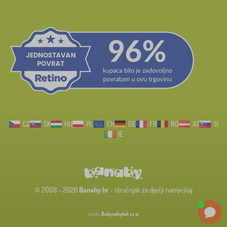
CZ
SK
HU
PL
EN
DE
FR
RO
AT
SI
IE
© 2008 - 2026
Banaby.hr
- stručnjak za dječji namještaj
izradio
Babynabytek s.r.o.