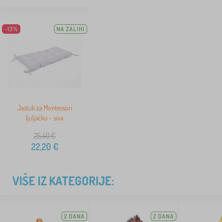
-13%
NA ZALIHI
Jastuk za Montessori
ljuljačku - siva
25,40
€
22,20
€
VIŠE IZ KATEGORIJE:
2 DANA
2 DANA