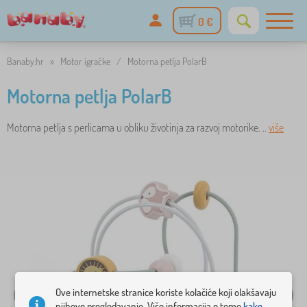
0 €
Banaby.hr
»
Motor igračke
/
Motorna petlja PolarB
Motorna petlja PolarB
Motorna petlja s perlicama u obliku životinja za razvoj motorike. ..
više
Ove internetske stranice koriste kolačiće koji olakšavaju
njihovo pregledavanje. Više informacija o tome
kako