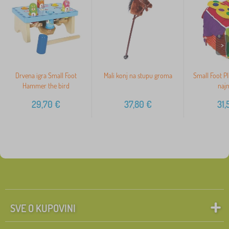
>
Drvena igra Small Foot
Mali konj na stupu groma
Small Foot Pl
Hammer the bird
naj
29,70
€
37,80
€
31,
SVE O KUPOVINI