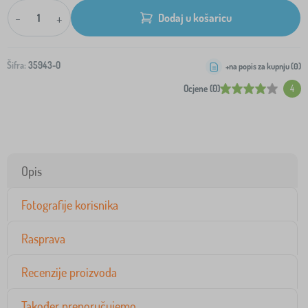
-
+
Dodaj u košaricu
Šifra:
35943-0
+na popis za kupnju (
0
)
Ocjene (0)
4
Opis
Fotografije korisnika
Rasprava
Recenzije proizvoda
Također preporučujemo