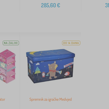
285,60
€
31
NA ZALIHI
DO 14 DANA
ator
Spremnik za igračke Medvjed