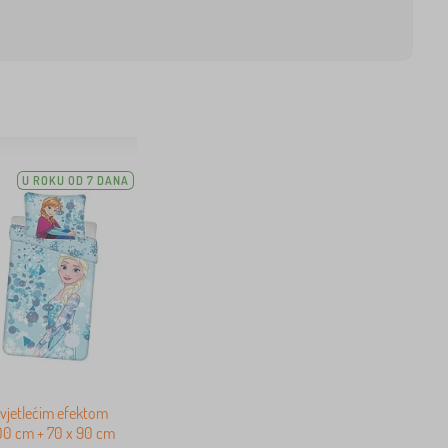
U ROKU OD 7 DANA
 svjetlećim efektom
00 cm + 70 x 90 cm