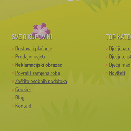
SVE O KUPOVINI
TOP KATE
Dostava i plaćanje
Dječji nam
Prodajni uvjeti
Dječji teks
Reklamacijski obrazac
Dječji mad
Povrat i zamjena robe
Noviteti
Zaštita osobnih podataka
Cookies
Blog
Kontakt