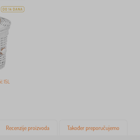
DO 14 DANA
ić 15L
Recenzije proizvoda
Također preporučujemo