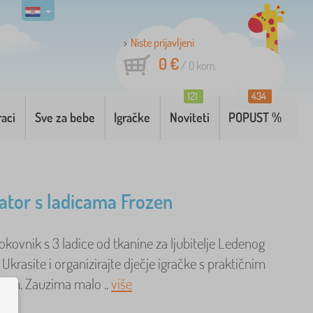
Niste prijavljeni
0 €
/
0
kom.
121
434
raci
Sve za bebe
Igračke
Noviteti
POPUST %
ator s ladicama Frozen
okovnik s 3 ladice od tkanine za ljubitelje Ledenog
. Ukrasite i organizirajte dječje igračke s praktičnim
rom. Zauzima malo ..
više