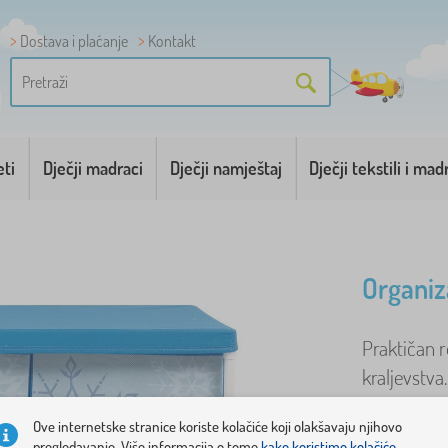
Dostava i plaćanje
Kontakt
eti
Dječji madraci
Dječji namještaj
Dječji tekstili i mad
Organiz
Praktičan r
kraljevstva
organizato
Ove internetske stranice koriste kolačiće koji olakšavaju njihovo
pregledavanje. Više informacija o tome
kako koristimo kolačiće.