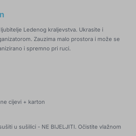
en
ljubitelje Ledenog kraljevstva. Ukrasite i
organizatorom. Zauzima malo prostora i može se
anizirano i spremno pri ruci.
e cijevi + karton
iti u sušilici - NE BIJELJITI. Očistite vlažnom