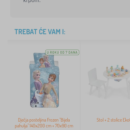
krpom.
TREBAT ĆE VAM I:
U ROKU OD 7 DANA
Dječja posteljina Frozen "Bijela
Stol + 2 stolice Ek
pahulja" 140x200 cm + 70x90 cm