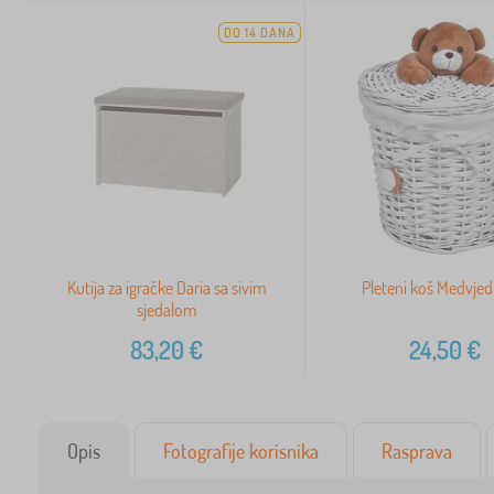
DO 14 DANA
Kutija za igračke Daria sa sivim
Pleteni koš Medvjed
sjedalom
83,20
€
24,50
€
Opis
Fotografije korisnika
Rasprava