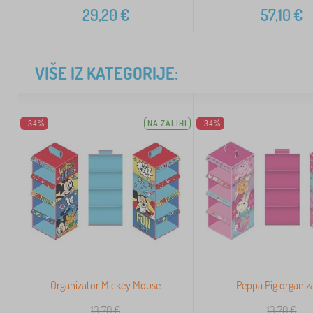
29,20
€
57,10
€
VIŠE IZ KATEGORIJE:
-34%
NA ZALIHI
-34%
Organizator Mickey Mouse
Peppa Pig organiz
13,70
€
13,70
€