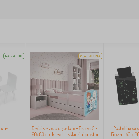
NA ZALIHI
2-4 TJEDNA
otony
Dječji krevet s ogradom - Frozen 2 -
Posteljina sa
160x80 cm krevet + skladišni prostor
Frozen 140 x 2