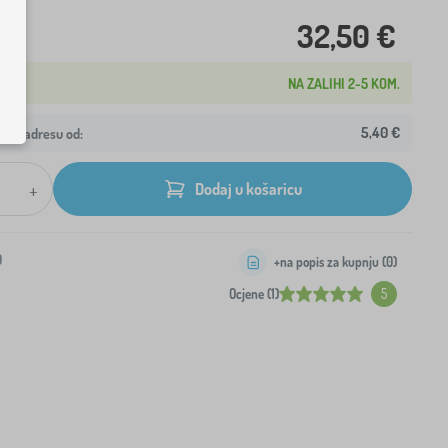
32,50 €
NA ZALIHI 2-5 KOM.
5,40 €
ašu adresu od:
+
Dodaj u košaricu
0
+na popis za kupnju (
0
)
Ocjene (1)
5