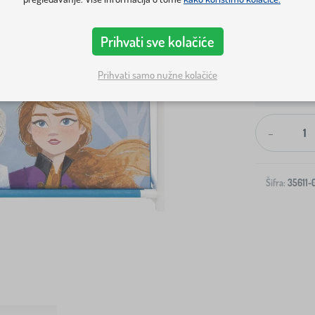
Prihvati sve kolačiće
Prihvati samo nužne kolačiće
Dostava na v
-
Šifra:
35611-