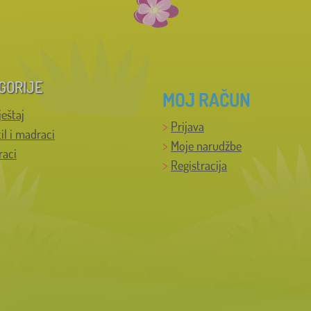
GORIJE
MOJ RAČUN
ještaj
Prijava
til i madraci
Moje narudžbe
raci
Registracija