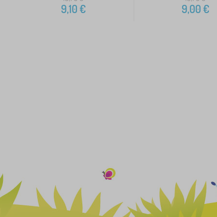
9,10
€
9,00
€