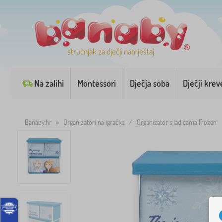
stručnjak za dječji namještaj
Na zalihi
Montessori
Dječja soba
Dječji krev
Banaby.hr
»
Organizatori na igračke
/
Organizator s ladicama Frozen