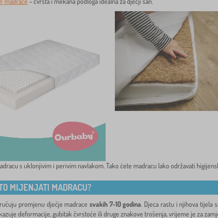
® madrace
– čvrsta i mekana podloga idealna za dječji san.
adracu s uklonjivim i perivim navlakom. Tako ćete madracu lako održavati higijens
TO MIJENJATI MADRACU?
oručuju promjenu dječje madrace
svakih 7-10 godina
. Djeca rastu i njihova tijel
zuje deformacije, gubitak čvrstoće ili druge znakove trošenja, vrijeme je za zamj