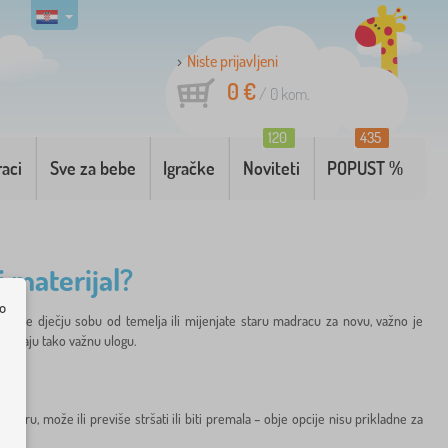
Niste prijavljeni
0 €
/
0
kom.
120
435
raci
Sve za bebe
Igračke
Noviteti
POPUST %
i materijal?
o
remate dječju sobu od temelja ili mijenjate staru madracu za novu, važno je
e igraju tako važnu ulogu.
ru, može ili previše stršati ili biti premala – obje opcije nisu prikladne za