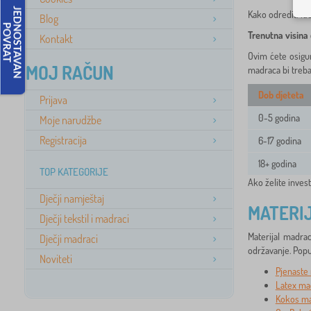
Kako odrediti id
Blog
Trenutna visina
Kontakt
Ovim ćete osigur
MOJ RAČUN
madraca bi treba
Dob djeteta
Prijava
0-5 godina
Moje narudžbe
Registracija
6-17 godina
18+ godina
TOP KATEGORIJE
Ako želite inves
Dječji namještaj
MATERI
Dječji tekstil i madraci
Materijal madra
Dječji madraci
održavanje. Popul
Noviteti
Pjenaste
Latex ma
Kokos m