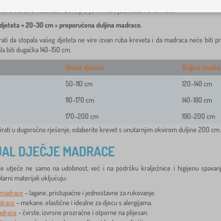
ealnu veličinu madrace? Dovoljno je koristiti jednostavnu formulu:
 djeteta + 20-30 cm = preporučena duljina madrace.
ati da stopala vašeg djeteta ne vire izvan ruba kreveta i da madraca neće biti pre
la biti dugačka 140-150 cm.
Visina djeteta
Duljina madra
50-110 cm
120-140 cm
110-170 cm
140-180 cm
170-200 cm
190-200 cm
tirati u dugoročno rješenje, odaberite krevet s unutarnjim okvirom duljine 200 cm. 
JAL DJEČJE MADRACE
ce utječe ne samo na udobnost, već i na podršku kralježnice i higijenu spavan
arni materijali uključuju:
 madrace
– lagane, pristupačne i jednostavne za rukovanje.
drace
– mekane, elastične i idealne za djecu s alergijama.
adrace
– čvrste, izvrsno prozračne i otporne na plijesan.