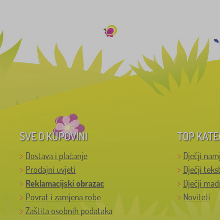
SVE O KUPOVINI
TOP KATE
Dostava i plaćanje
Dječji nam
Prodajni uvjeti
Dječji teks
Reklamacijski obrazac
Dječji mad
Povrat i zamjena robe
Noviteti
Zaštita osobnih podataka