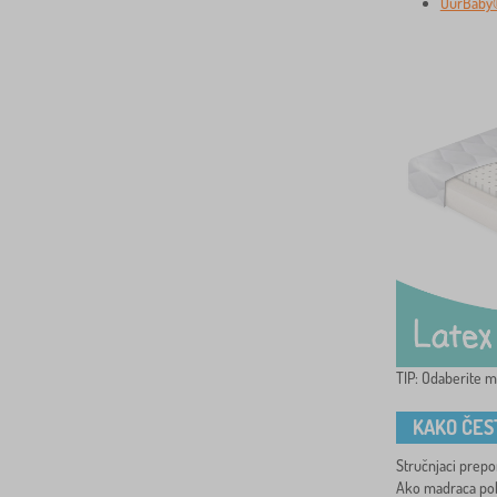
OurBaby
TIP: Odaberite m
KAKO ČES
Stručnjaci prep
Ako madraca poka