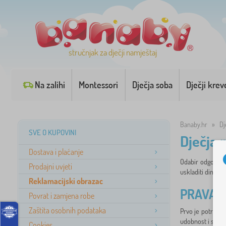
stručnjak za dječji namještaj
Na zalihi
Montessori
Dječja soba
Dječji krev
Banaby.hr
»
Dj
SVE O KUPOVINI
Dječja 
Dostava i plaćanje
Odabir odgovar
Prodajni uvjeti
uskladiti dimenzi
Reklamacijski obrazac
PRAVA 
Povrat i zamjena robe
Zaštita osobnih podataka
Prvo je potrebno
udobnost i sigurn
Cookies