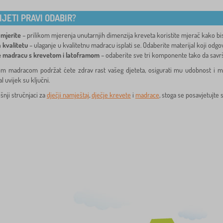
IJETI PRAVI ODABIR?
 mjerite
– prilikom mjerenja unutarnjih dimenzija kreveta koristite mjerač kako bist
 kvalitetu
– ulaganje u kvalitetnu madracu isplati se. Odaberite materijal koji odg
e madracu s krevetom i latoframom
– odaberite sve tri komponente tako da savr
m madracom podržat ćete zdrav rast vašeg djeteta, osigurati mu udobnost i mira
al uvijek su ključni.
nji stručnjaci za
dječji namještaj
,
dječje krevete
i
madrace
, stoga se posavjetujte 