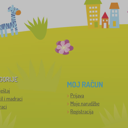
GORIJE
MOJ RAČUN
ještaj
Prijava
til i madraci
Moje narudžbe
raci
Registracija