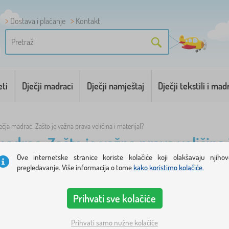
Dostava i plaćanje
Kontakt
eti
Dječji madraci
Dječji namještaj
Dječji tekstili i mad
ečja madrac: Zašto je važna prava veličina i materijal?
madrac: Zašto je važna prava veličina 
Ove internetske stranice koriste kolačiće koji olakšavaju njihov
ajuće
dječje madraca
ključan je za udoban i zdrav san vašeg djeteta. Bilo da op
pregledavanje. Više informacija o tome
kako koristimo kolačiće.
je madraca, kreveta i latoframe. Objasnimo zašto veličina i materijal dječje madrac
VELIČINA DJEČJE MADRACE
Prihvati sve kolačiće
 uskladiti madracu s unutarnjim dimenzijama kreveta. Ako madraca ne odgovara okvi
Prihvati samo nužne kolačiće
ost djeteta.