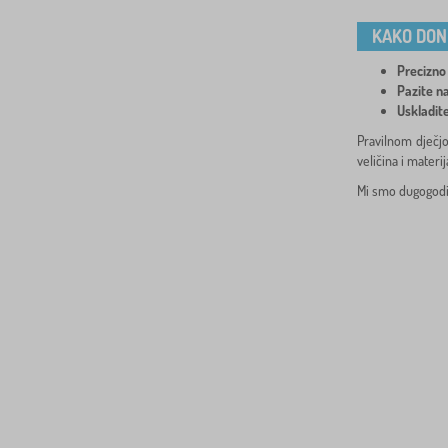
KAKO DON
Precizno
Pazite na
Uskladit
Pravilnom dječjo
veličina i materij
Mi smo dugogodiš