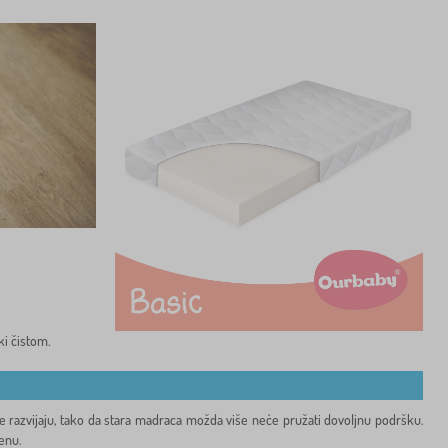
ki čistom.
a se razvijaju, tako da stara madraca možda više neće pružati dovoljnu podršku.
enu.