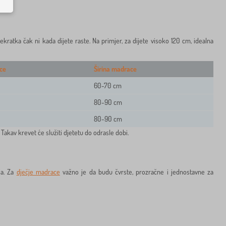
kratka čak ni kada dijete raste. Na primjer, za dijete visoko 120 cm, idealna
ce
Širina madrace
60-70 cm
80-90 cm
80-90 cm
Takav krevet će služiti djetetu do odrasle dobi.
ja. Za
dječje madrace
važno je da budu čvrste, prozračne i jednostavne za