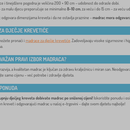
ce i tinejdžere pogodna je veličina 200 × 90 cm – udobnost do odrasle dobi.
 – za malu djecu preporučuje se minimalno
8–10 cm
, za veću i do 15 cm – za veću u
 odgovara dimenzijama kreveta i da ne ostavlja praznine –
madrac mora odgovarat
ZA DJEČJE KREVETIĆE
možete pronaći i
madrace za dječje krevetiće
. Zadovoljavaju visoke sigurnosne i hig
a.
 VAŽAN PRAVI IZBOR MADRACA?
 razvija, a kvalitetan madrac je ključan za zdravu kralježnicu i miran san. Neodgova
te samo cijenu – već potrebe i zdravlje djeteta.
 PONUDA
upnju dječjeg kreveta dobivate madrac po sniženoj cijeni!
Iskoristite ponudu i os
n krevet i odgovarajući madrac u našoj e-trgovini – dajte svom djetetu najbolje!