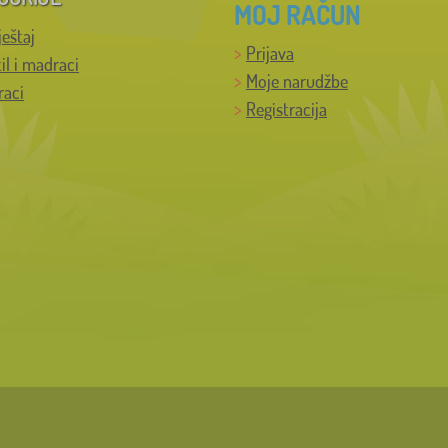
MOJ RAČUN
ještaj
Prijava
til i madraci
Moje narudžbe
raci
Registracija