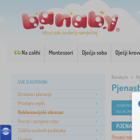
stručnjak za dječji namještaj
Na zalihi
Montessori
Dječja soba
Dječji krev
Banaby.hr
»
Pj
SVE O KUPOVINI
Pjenast
Dostava i plaćanje
Prodajni uvjeti
ODABIR PRAVOG MA
Reklamacijski obrazac
RAZLIKE, PREDNOST
Povrat i zamjena robe
PJENASTI
Zaštita osobnih podataka
Pjenasti madraci
Cookies