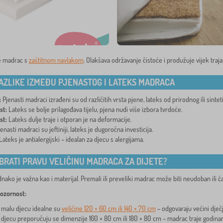
te madrac s
zaštitnom navlakom
. Olakšava održavanje čistoće i produžuje vijek traj
AZLIKE IZMEĐU PJENASTOG I LATEKS MADRACA
:
Pjenasti madraci izrađeni su od različitih vrsta pjene, lateks od prirodnog ili sintet
st:
Lateks se bolje prilagođava tijelu, pjena nudi više izbora tvrdoće.
st:
Lateks dulje traje i otporan je na deformacije.
enasti madraci su jeftiniji, lateks je dugoročna investicija.
ateks je antialergijski – idealan za djecu s alergijama.
BRATI PRAVU VELIČINU MADRACA ZA DIJETE?
dnako je važna kao i materijal. Premali ili preveliki madrac može biti neudoban ili č
pozornost:
 malu djecu idealne su
veličine 120 × 60 cm ili 140 × 70 cm
– odgovaraju većini dječj
u djecu preporučuju se dimenzije 160 × 80 cm ili 180 × 80 cm – madrac traje godina