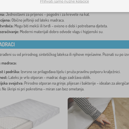
Prihvati samo nužne kolačiće
stih madraca:
na:
Jednostavni za prijenos – pogodni i za krevete na kat.
cijena:
Obično jeftiniji od lateks madraca.
 tvrdoća:
Mogu biti mekši ili tvrđi – ovisno o dobi i potrebama djeteta.
ozračivanje:
Moderni materijali dobro odvode vlagu i higijenski su.
ADRACI
zrađeni su od prirodnog, sintetičkog lateksa ili njihove mješavine. Poznati su po i
s madraca:
st i podrška:
Izvrsno se prilagođava tijelu i pruža pravilnu potporu kralježnici.
nost:
Lateks je vrlo otporan – madrac dugo zadržava oblik.
ijska svojstva:
Prirodno otporan na grinje, plijesan i bakterije – idealan za alergičar
:
Ne škripi ni pri pokretima – miran san bez ometanja.