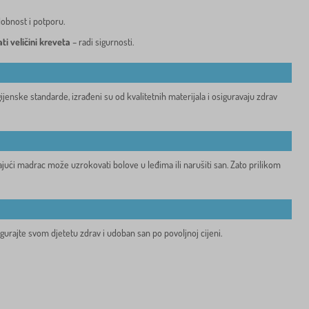
dobnost i potporu.
i veličini kreveta
– radi sigurnosti.
ijenske standarde, izrađeni su od kvalitetnih materijala i osiguravaju zdrav
rajući madrac može uzrokovati bolove u leđima ili narušiti san. Zato prilikom
igurajte svom djetetu zdrav i udoban san po povoljnoj cijeni.