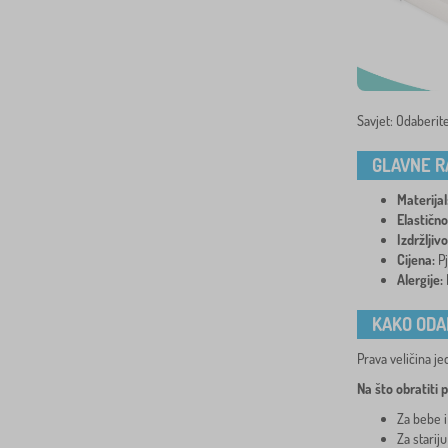
Savjet: Odaberi
GLAVNE R
Materijal
Elastično
Izdržljivo
Cijena:
Pj
Alergije:
L
KAKO ODA
Prava veličina je
Na što obratiti 
Za bebe i
Za starij