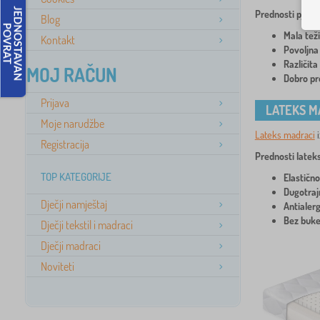
Prednosti pjena
Blog
Mala teži
Kontakt
Povoljna 
Različita
MOJ RAČUN
Dobro pr
Prijava
LATEKS M
Moje narudžbe
Lateks madraci
i
Registracija
Prednosti latek
TOP KATEGORIJE
Elastično
Dugotraj
Dječji namještaj
Antialerg
Bez buke
Dječji tekstil i madraci
Dječji madraci
Noviteti