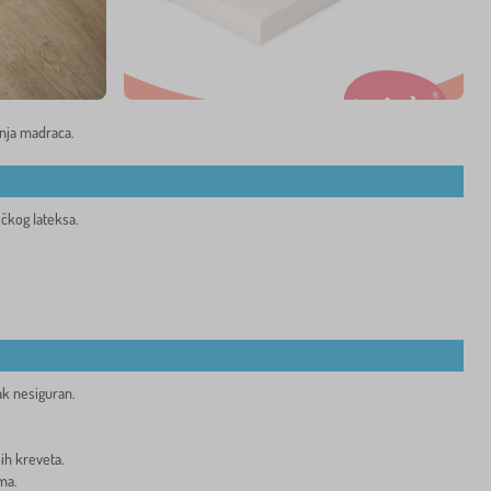
anja madraca.
ičkog lateksa.
ak nesiguran.
ih kreveta.
ma.