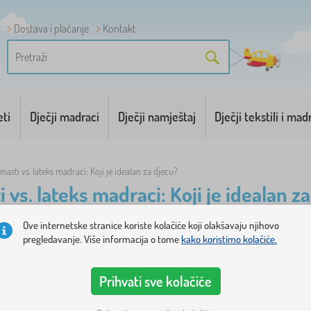
Dostava i plaćanje
Kontakt
eti
Dječji madraci
Dječji namještaj
Dječji tekstili i mad
enasti vs. lateks madraci: Koji je idealan za djecu?
i vs. lateks madraci: Koji je idealan z
Ove internetske stranice koriste kolačiće koji olakšavaju njihovo
DRACA ZA DIJETE KLJUČAN JE ZA ZDRAV RAST, PRAVILAN RAZVOJ KRALJEŽNICE I UDOBNOST. TIJEKOM OPREMAN
pregledavanje. Više informacija o tome
kako koristimo kolačiće.
I I NA ŠTO OBRATITI PAŽNJU PRILIKOM KUPNJE? SAVJETE DONOSIMO U ČLANKU!
Prihvati sve kolačiće
 MADRACI
spadaju među najpopularnije opcije zbog male težine, dostupnosti i velikog izbora 