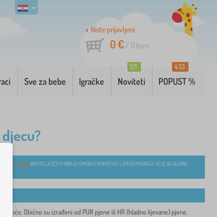
Niste prijavljeni
0 €
/
0
kom.
121
433
raci
Sve za bebe
Igračke
Noviteti
POPUST %
a djecu?
JA
DJEČJE SOBE
RODITELJI ČESTO BIRAJU IZMEĐU PJENASTOG I LATEKS MADRACA. KOJE SU GLAVNE
tvrdoće. Obično su izrađeni od PUR pjene ili HR (hladno lijevane) pjene.