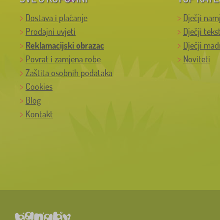
Dostava i plaćanje
Dječji nam
Prodajni uvjeti
Dječji teks
Reklamacijski obrazac
Dječji mad
Povrat i zamjena robe
Noviteti
Zaštita osobnih podataka
Cookies
Blog
Kontakt