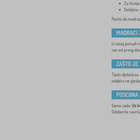
Za školar
Debljina
Pazite da madrac
MADRACI 
U našoj ponudi 
san od prvog dan
ZAŠTO JE
Tijelo djeteta se
odabira ne gledaj
POSEBNA
Samo sada:
Uz k
Odaberite savrše