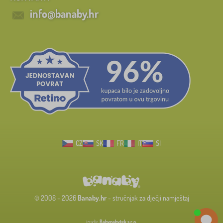
info@banaby.hr
CZ
SK
FR
IT
SI
© 2008 - 2026
Banaby.hr
- stručnjak za dječji namještaj
izradio
Babynabytek s.r.o.