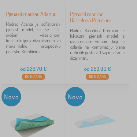
Pjenasti madrac Atlanta
Pjenasti madrac
Barcelona Premium
Madrac Atlanta je sofisticirani
pjenasti model, koji se ističe
Madrac Barcelona Premium je
svojom višeslojnom
luksuzni pjenasti model s
konstrukcijom dizajniranom za
izvanrednom visinom, koji se
maksimalnu ortopedsku
oslanja na kombinaciju pjena
podršku. Kombinira...
različitih gustoća. Ovaj madrac je
dizajniran...
od
226,70
€
od
263,90
€
DO 14 DANA
DO 14 DANA
Novo
Novo