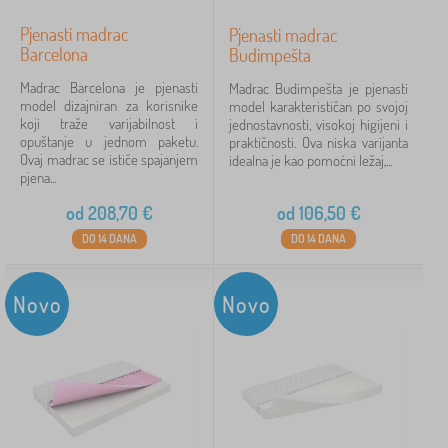
Pjenasti madrac
Pjenasti madrac
Barcelona
Budimpešta
Madrac Barcelona je pjenasti
Madrac Budimpešta je pjenasti
model dizajniran za korisnike
model karakterističan po svojoj
koji traže varijabilnost i
jednostavnosti, visokoj higijeni i
opuštanje u jednom paketu.
praktičnosti. Ova niska varijanta
Ovaj madrac se ističe spajanjem
idealna je kao pomoćni ležaj,...
pjena...
od
208,70
€
od
106,50
€
DO 14 DANA
DO 14 DANA
Novo
Novo