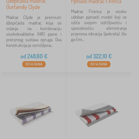
Džepičasta madrac
Pjenasti madrac Firenca
Ourfamily Clyde
Madrac Firenca je visoko
udoban pjenasti model koji se
Madrac Clyde je premium
ističe svojom izdržljivošću i
džepičasta madrac koja se
sposobnošću eliminiranja
oslanja na kombinaciju
prijenosa vibracija (pokreta), što
visokokvalitetne (HR) pjene i
ga čini...
preciznog sustava opruga. Ova
konstrukcija je osmišljena...
od
248,60
€
od
322,10
€
DO 14 DANA
DO 14 DANA