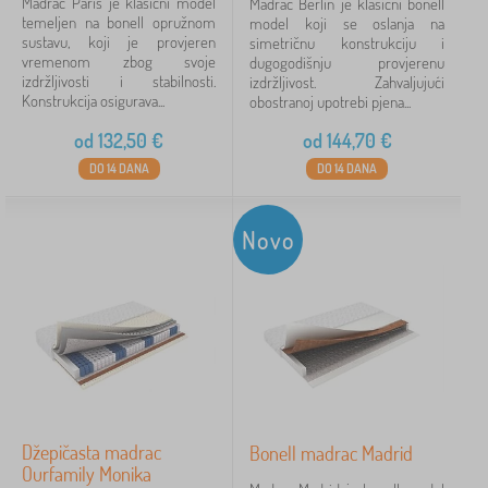
Madrac Paris je klasični model
Madrac Berlin je klasični bonell
temeljen na bonell opružnom
model koji se oslanja na
sustavu, koji je provjeren
simetričnu konstrukciju i
vremenom zbog svoje
dugogodišnju provjerenu
izdržljivosti i stabilnosti.
izdržljivost. Zahvaljujući
Konstrukcija osigurava...
obostranoj upotrebi pjena...
od
132,50
€
od
144,70
€
DO 14 DANA
DO 14 DANA
Novo
Džepičasta madrac
Bonell madrac Madrid
Ourfamily Monika