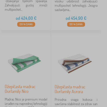
"obavijanja" tijekom spavanja.
visoku udobnost zahvaljujući
Zahvaljujući gustoj mreži
multipocket tehnologiji. Jezgra
multipocket...
sastavljena...
od
424,60
€
od
454,90
€
DO 14 DANA
DO 14 DANA
Džepičasta madrac
Džepičasta madrac
Ourfamily Nico
Ourfamily Aurora
Madrac Nico je premium model
Prirodna snaga kokosa i
izrađen na naprednoj tehnologiji
savršena stabilnost za zdrav san