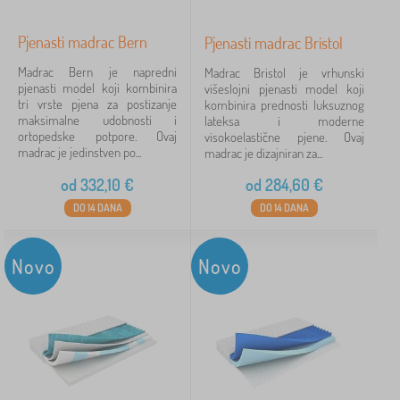
Pjenasti madrac Bern
Pjenasti madrac Bristol
Madrac Bern je napredni
Madrac Bristol je vrhunski
pjenasti model koji kombinira
višeslojni pjenasti model koji
tri vrste pjena za postizanje
kombinira prednosti luksuznog
maksimalne udobnosti i
lateksa i moderne
ortopedske potpore. Ovaj
visokoelastične pjene. Ovaj
madrac je jedinstven po...
madrac je dizajniran za...
od
332,10
€
od
284,60
€
DO 14 DANA
DO 14 DANA
Novo
Novo