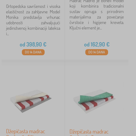
Madrac Madrid je bonell model
koji kombinira tradicionalni
Ortopedska savršenost i visoka
sustav opruga s prirodnim
elastičnost za zahtjevne Model
materijalima za povećanje
Monika predstavlja vrhunac
čvrstoće i higijene kreveta.
udobnosti zahvaljujući
Ključni element je...
jedinstvenoj kombinaciji lateksa
i...
od
398,90
€
od
162,90
€
DO 14 DANA
DO 14 DANA
Džepićasta madrac
Džepičasta madrac