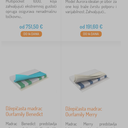
Multipocket 1000, koja
Model Aurora idealan je izbor za
zahvaljujući ekstremnoj gustoći
one koji traže čvrstu potporu i
opruga osigurava nenadmašnu
varijabilnost. Zahvaljujući...
točkovnu...
od
751,50
€
od
191,60
€
DO 14 DANA
DO 14 DANA
Džepičasta madrac
Džepičasta madrac
Ourfamily Benedict
Ourfamily Merry
Madrac Benedict predstavlja
Madrac Merry predstavlja