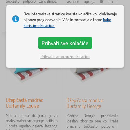
točkastu potporu zahvaljujući
visinom opruga 18 cm i
Cijena
iznimno velikom broju...
kombinaciji premium...
Ove internetske stranice koriste kolačiće koji olakšavaju
87 €
1 681 €
od
769,00
€
od
341,10
€
njihovo pregledavanje. Više informacija o tome
kako
DO 14 DANA
DO 14 DANA
koristimo kolačiće.
Filtriraj
Prihvati sve kolačiće
Pretraži unutar filtra
Prihvati samo nužne kolačiće
Dostupnost
Oznake
Ukloni
FILTRIRAJ
Džepičasta madrac
Džepičasta madrac
Ourfamily Louise
Ourfamily George
Madrac Louise dizajniran je za
Madrac George predstavlja
maksimalno smanjenje pritiska
idealan izbor za one koji traže
i pruža ugodan osjećaj laganog
preciznu točkastu potporu i