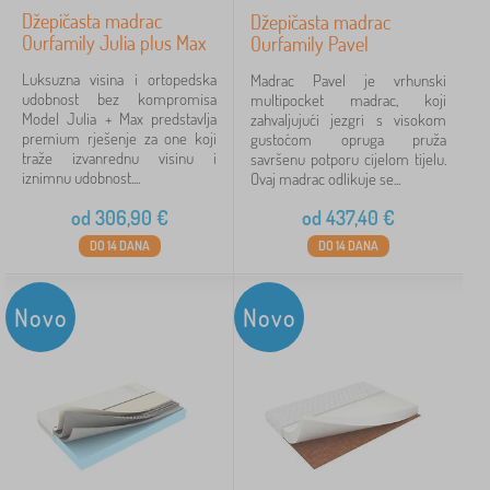
Džepičasta madrac
Džepičasta madrac
Ourfamily Julia plus Max
Ourfamily Pavel
Luksuzna visina i ortopedska
Madrac Pavel je vrhunski
udobnost bez kompromisa
multipocket madrac, koji
Model Julia + Max predstavlja
zahvaljujući jezgri s visokom
premium rješenje za one koji
gustoćom opruga pruža
traže izvanrednu visinu i
savršenu potporu cijelom tijelu.
iznimnu udobnost....
Ovaj madrac odlikuje se...
od
306,90
€
od
437,40
€
DO 14 DANA
DO 14 DANA
Novo
Novo