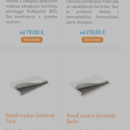
vrhunac u kategoriji džepičastih
luksuznu kombinaciju materijala
madraca zahvaljujući korištenju
za najzahtjevnije korisnike. Spoj
tehnologije Multipocket 1000.
je prednosti lateksa i
Ova konstrukcija s izuzetno
termoelastične (memorijske)
visokom...
pjene, stvarajući...
od
791,80
€
od
276,60
€
DO 14 DANA
DO 14 DANA
Bonell madrac Ourfamily
Bonell madrac Ourfamily
Paris
Berlin