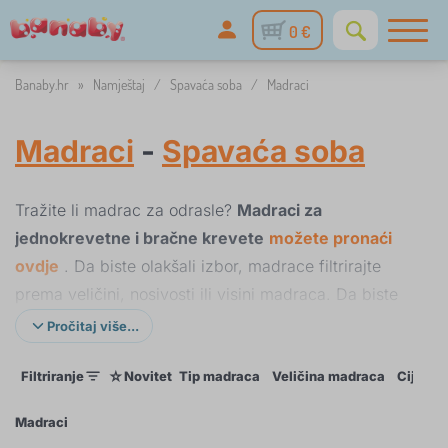
0 €
Banaby.hr
»
Namještaj
/
Spavaća soba
/
Madraci
Madraci
-
Spavaća soba
Tražite li madrac za odrasle?
Madraci za
jednokrevetne i bračne krevete
možete pronaći
ovdje
. Da biste olakšali izbor, madrace filtrirajte
prema veličini, nosivosti ili visini madraca. Da biste
produžili život madraca, ne zaboravite na
praktični
Pročitaj više...
zaštitnik madraca
.
☆
Filtriranje
Novitet
Tip madraca
Veličina madraca
Cijena
Madraci