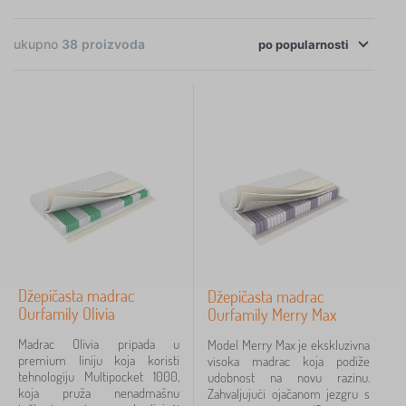
×
FILTRIRANJE
ukupno
38
proizvoda
po
popularnosti
Tip madraca
Veličina madraca
200x80 cm
38
200x90 cm
38
200x120 cm
37
200x140 cm
37
Džepičasta madrac
Džepičasta madrac
Ourfamily Olivia
Ourfamily Merry Max
200x160 cm
37
Madrac Olivia pripada u
Model Merry Max je ekskluzivna
premium liniju koja koristi
visoka madrac koja podiže
200x180 cm
37
tehnologiju Multipocket 1000,
udobnost na novu razinu.
koja pruža nenadmašnu
Zahvaljujući ojačanom jezgru s