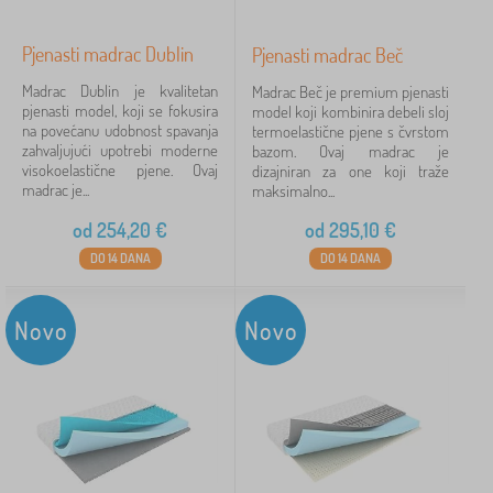
Pjenasti madrac Dublin
Pjenasti madrac Beč
Madrac Dublin je kvalitetan
Madrac Beč je premium pjenasti
pjenasti model, koji se fokusira
model koji kombinira debeli sloj
na povećanu udobnost spavanja
termoelastične pjene s čvrstom
zahvaljujući upotrebi moderne
bazom. Ovaj madrac je
visokoelastične pjene. Ovaj
dizajniran za one koji traže
madrac je...
maksimalno...
od
254,20
€
od
295,10
€
DO 14 DANA
DO 14 DANA
Novo
Novo