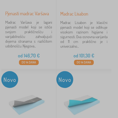
Pjenasti madrac Varšava
Madrac Lisabon
Madrac Varšava je lagani
Madrac Lisabon je klasični
pjenasti model koji se ističe
pjenasti model koji se odlikuje
svojom praktičnošću i
visokom razinom higijene i
varijabilnošću zahvaljujući
sigurnosti. Ova osnovna varijanta
dvjema stranama s različitom
od 11 cm praktično je i
udobnošću. Njegova...
univerzalno...
od
146,70
€
od
101,30
€
DO 14 DANA
DO 14 DANA
Novo
Novo