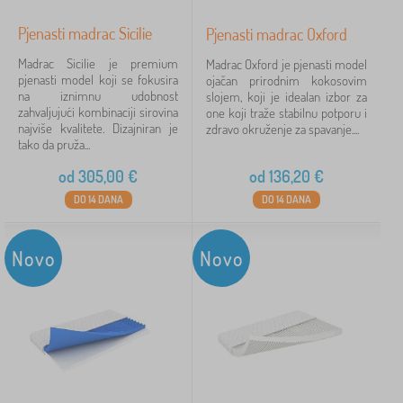
Pjenasti madrac Sicilie
Pjenasti madrac Oxford
Madrac Sicilie je premium
Madrac Oxford je pjenasti model
pjenasti model koji se fokusira
ojačan prirodnim kokosovim
na iznimnu udobnost
slojem, koji je idealan izbor za
zahvaljujući kombinaciji sirovina
one koji traže stabilnu potporu i
najviše kvalitete. Dizajniran je
zdravo okruženje za spavanje....
tako da pruža...
od
305,00
€
od
136,20
€
DO 14 DANA
DO 14 DANA
Novo
Novo