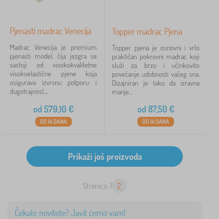
Pjenasti madrac Venecija
Topper madrac Pjena
Madrac Venecija je premium
Topper pjena je osnovni i vrlo
pjenasti model, čija jezgra se
praktičan pokrovni madrac koji
sastoji od visokokvalitetne
služi za brzo i učinkovito
visokoelastične pjene koja
povećanje udobnosti vašeg sna.
osigurava izvrsnu potporu i
Dizajniran je tako da izravna
dugotrajnost....
manje...
od
579,10
€
od
87,50
€
DO 14 DANA
DO 14 DANA
Stranica: 1
2
Čekate novitete? Javit ćemo vam!