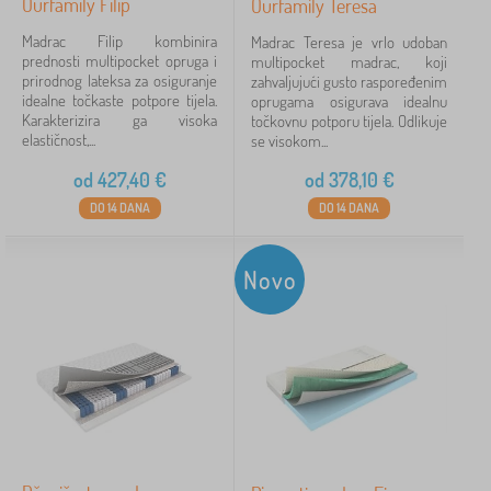
Ourfamily Filip
Ourfamily Teresa
Madrac Filip kombinira
Madrac Teresa je vrlo udoban
prednosti multipocket opruga i
multipocket madrac, koji
prirodnog lateksa za osiguranje
zahvaljujući gusto raspoređenim
idealne točkaste potpore tijela.
oprugama osigurava idealnu
Karakterizira ga visoka
točkovnu potporu tijela. Odlikuje
elastičnost,...
se visokom...
od
427,40
€
od
378,10
€
DO 14 DANA
DO 14 DANA
Novo