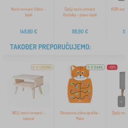
Noćni ormarić Viktor -
Dječji noćni ormarić
KUBI noćni 
bijeli
Ourbaby - plavo-bijeli
148,80
€
88,90
€
15
TAKOĐER PREPORUČUJEMO:
2-4 TJEDNA
3-5 DANA
-19%
>
NELL noćni ormarić -
Obrazovna zidna igračka -
Dječji noć
natural
Mače