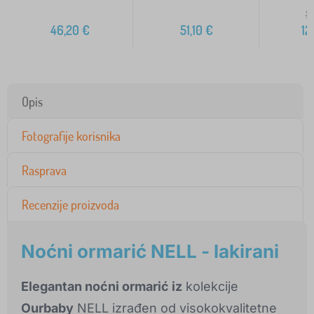
15
46,20
€
51,10
€
12
Opis
Fotografije korisnika
Rasprava
Recenzije proizvoda
Noćni ormarić NELL - lakirani
Elegantan noćni ormarić iz
kolekcije
Ourbaby
NELL izrađen od visokokvalitetne