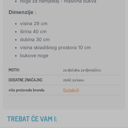
noge za namještaj - masivna bukva
Dimenzije
:
visina 29 cm
širina 40 cm
dubina 30 cm
visina skladišnog prostora 10 cm
bukove noge
MOTIV
:
za dječaka, za djevojčicu
DODATNE ZNAČAJKE
:
stolić za kavu
više proizvoda brenda
:
Ourbaby®
TREBAT ĆE VAM I: