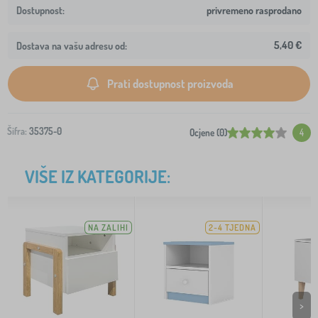
privremeno rasprodano
5,40 €
Dostava na vašu adresu od:
Prati dostupnost proizvoda
Šifra:
35375-0
Ocjene (0)
4
VIŠE IZ KATEGORIJE:
NA ZALIHI
2-4 TJEDNA
>