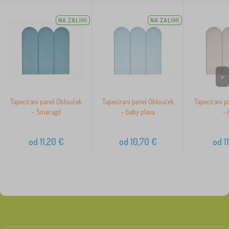
NA ZALIHI
NA ZALIHI
>
Tapecirani panel Oblouček
Tapecirani panel Oblouček
Tapecirani p
- Smaragd
- baby plava
- 
od
11,20
€
od
10,70
€
od
11