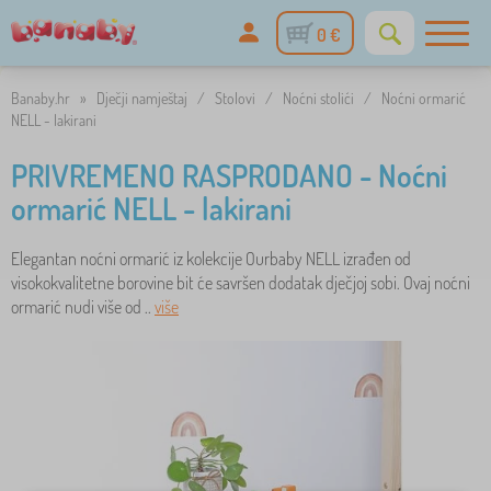
0 €
Banaby.hr
»
Dječji namještaj
/
Stolovi
/
Noćni stolići
/
Noćni ormarić
NELL - lakirani
PRIVREMENO RASPRODANO - Noćni
ormarić NELL - lakirani
Elegantan noćni ormarić iz kolekcije Ourbaby NELL izrađen od
visokokvalitetne borovine bit će savršen dodatak dječjoj sobi. Ovaj noćni
ormarić nudi više od ..
više