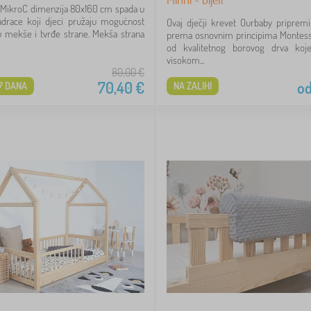
 MikroC dimenzija 80x160 cm spada u
drace koji djeci pružaju mogućnost
Ovaj dječji krevet Ourbaby priprem
 mekše i tvrđe strane. Mekša strana
prema osnovnim principima Montesso
od kvalitetnog borovog drva koj
visokom...
80,00
€
70,40
€
o
7 DANA
NA ZALIHI