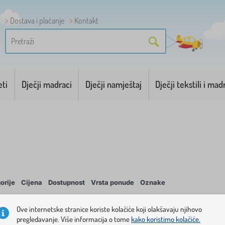
Dostava i plaćanje
Kontakt
eti
Dječji madraci
Dječji namještaj
Dječji tekstili i mad
orije
Cijena
Dostupnost
Vrsta ponude
Oznake
1
Ove internetske stranice koriste kolačiće koji olakšavaju njihovo
pregledavanje. Više informacija o tome
kako koristimo kolačiće.