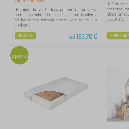
Dječji madrac
obostrane ma
Ovaj dječji krevet Ourbaby pripremili smo za vas
izbora između
prema osnovnim principima Montessori. Izrađen je
je od PUR...
od kvalitetnog borovog drveta, koje se odlikuje
visokom...
15
od
153,70
€
NA ZALIHI
U ROKU OD 
56
Preporuka
20
59