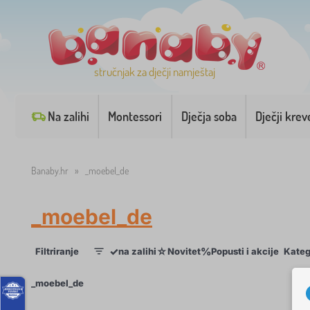
stručnjak za dječji namještaj
Na zalihi
Montessori
Dječja soba
Dječji krev
Banaby.hr
»
_moebel_de
_moebel_de
✓
☆
%
Filtriranje
na zalihi
Novitet
Popusti i akcije
Kateg
1
×
_moebel_de