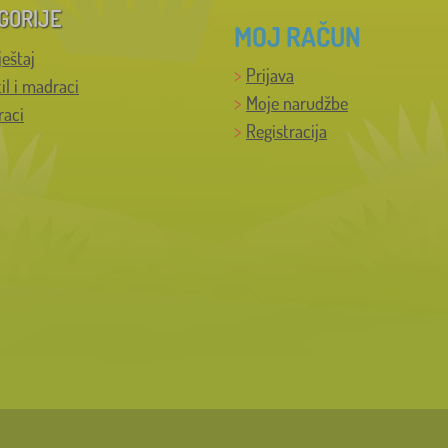
GORIJE
MOJ RAČUN
ještaj
Prijava
til i madraci
Moje narudžbe
raci
Registracija