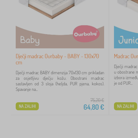
Dječji madrac Ourbaby - BABY - 130x70
Madrac Our
cm
Dječji madra
u obostrane m
Dječji madrac BABY dimenzija 70x130 cm prikladan
izbora između
za osjetljivu dječju kožu. Obostrani madrac
je od PUR...
sastavljen od 3 sloja (heljda, PUR pjena, kokos).
Spavanje na...
75,20
€
64,80
€
NA ZALIHI
NA ZALIHI