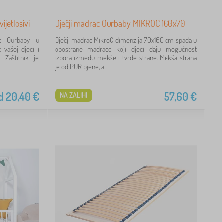
ijetlosivi
Dječji madrac Ourbaby MIKROC 160x70
vet Ourbaby u
Dječji madrac MikroC dimenzija 70x160 cm spada u
t vašoj djeci i
obostrane madrace koji djeci daju mogućnost
 Zaštitnik je
izbora između mekše i tvrđe strane. Mekša strana
je od PUR pjene, a...
d
20,40
€
57,60
€
NA ZALIHI