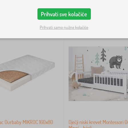
Prihvati sve kolačiće
Prihvati samo nužne kolačiće
rac Ourbaby MIKROC 160x80
Dječji niski krevet Montessori
Minni - bijeli