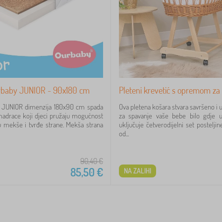
baby JUNIOR - 90x180 cm
Pleteni krevetić s opremom za
c JUNIOR dimenzija 180x90 cm spada
Ova pletena košara stvara savršeno i
adrace koji djeci pružaju mogućnost
za spavanje vaše bebe bilo gdje u
 mekše i tvrđe strane. Mekša strana
uključuje četverodijelni set postelji
od...
90,40
€
85,50
€
NA ZALIHI