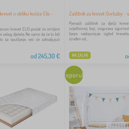
krevet u obliku kućice Elis -
Zaštitnik za krevet Ourbaby - sv
Pjenasti zaštitnik za dječji kre
svijetlosivoj boji, osigurava sigurnos
essori krevet ELIS postat će omiljeni
lijepo nadopunjuje izgled kreveta.
i vašeg djeteta. Ne samo da će to biti
izrađen od...
o za opuštanje, već će zahvaljujući
od
245,30
€
o
NA ZALIHI
Preporuka