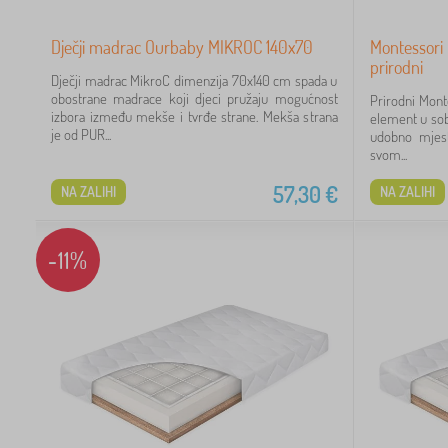
Dječji madrac Ourbaby MIKROC 140x70
Montessori 
prirodni
Dječji madrac MikroC dimenzija 70x140 cm spada u
obostrane madrace koji djeci pružaju mogućnost
Prirodni Mont
izbora između mekše i tvrđe strane. Mekša strana
element u sob
je od PUR...
udobno mjest
svom...
57,30
€
NA ZALIHI
NA ZALIHI
-11%