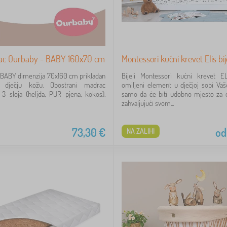
rac Ourbaby - BABY 160x70 cm
Montessori kućni krevet Elis bij
 BABY dimenzija 70x160 cm prikladan
Bijeli Montessori kućni krevet E
vu dječju kožu. Obostrani madrac
omiljeni element u dječjoj sobi Vaš
 3 sloja (heljda, PUR pjena, kokos).
samo da će biti udobno mjesto za 
zahvaljujući svom...
73,30
€
od
NA ZALIHI