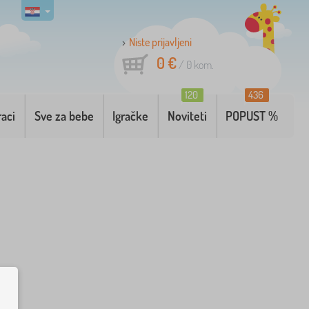
Niste prijavljeni
0 €
/
0
kom.
120
436
raci
Sve za bebe
Igračke
Noviteti
POPUST %