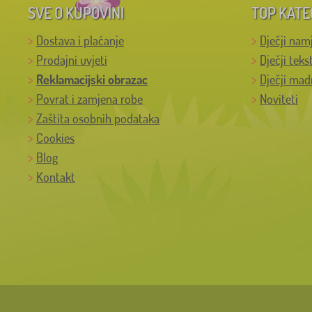
SVE O KUPOVINI
TOP KATE
Dostava i plaćanje
Dječji nam
Prodajni uvjeti
Dječji teks
Reklamacijski obrazac
Dječji mad
Povrat i zamjena robe
Noviteti
Zaštita osobnih podataka
Cookies
Blog
Kontakt