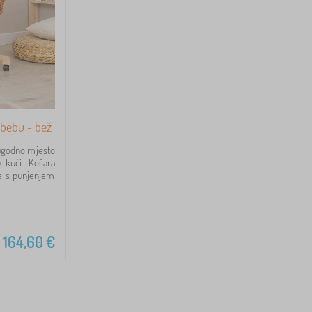
 bebu - bež
 ugodno mjesto
 kući. Košara
ne s punjenjem
164,60
€