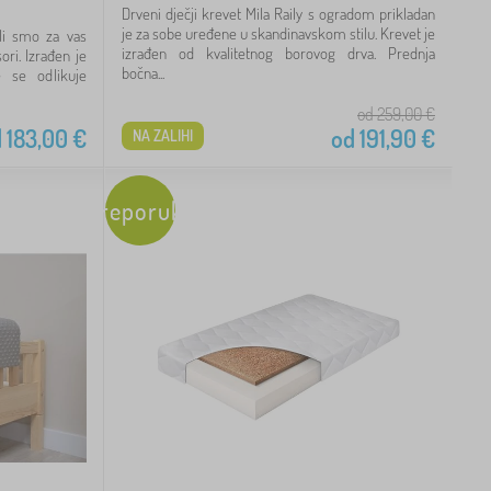
Drveni dječji krevet Mila Raily s ogradom prikladan
je za sobe uređene u skandinavskom stilu. Krevet je
ili smo za vas
izrađen od kvalitetnog borovog drva. Prednja
ri. Izrađen je
bočna...
e se odlikuje
od 259,00
€
d
183,00
€
od
191,90
€
NA ZALIHI
Preporuka