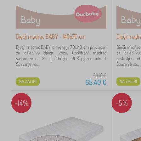
Dječji madrac BABY - 140x70 cm
Dječji mad
Dječji madrac BABY dimenzija 70x140 cm prikladan
Dječji madrac
za osjetljivu dječju kožu. Obostrani madrac
za osjetlji
sastavljen od 3 sloja (heljda, PUR pjena, kokos).
sastavljen od
Spavanje na...
Spavanje na...
73,10
€
65,40
€
NA ZALIHI
NA ZALIHI
-14%
-5%