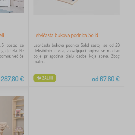
eli
Letvičasta bukova podnica Solid
LIS postat će
Letvičasta bukova podnica Solid sastoji se od 28
eg djeteta. Ne
fleksibilnih letvica, zahvaljujući kojima se madrac
odmor, već će
bolje prilagođava tijelu osobe koja spava. Zbog
malih...
287,80
€
od
67,80
€
NA ZALIHI