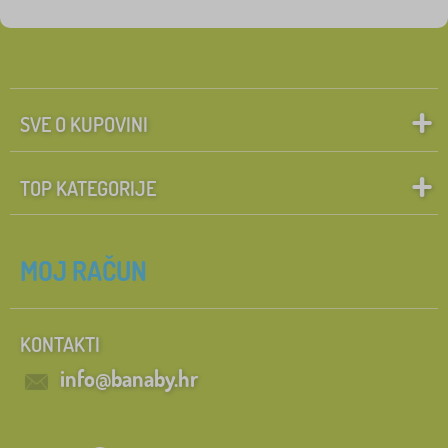
Oznake
1
cvijeće i bilje
0
✓
Popusti
454
SVE O KUPOVINI
Novitet
121
TOP KATEGORIJE
Preporuka
60
Pretraži unutar filtra
MOJ RAČUN
FILTRIRAJ
KONTAKTI
info@banaby.hr