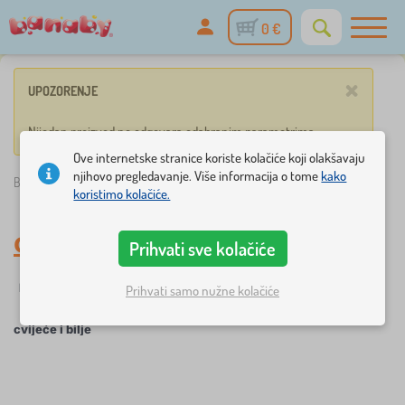
0 €
×
UPOZORENJE
Nijedan proizvod ne odgovara odabranim parametrima.
Ove internetske stranice koriste kolačiće koji olakšavaju
njihovo pregledavanje. Više informacija o tome
kako
Banaby.hr
»
cvijeće i bilje
koristimo kolačiće.
cvijeće i bilje
Prihvati sve kolačiće
☆
Filtriranje
Novitet
Oznake
1
1
Prihvati samo nužne kolačiće
cvijeće i bilje
×
FILTRIRANJE