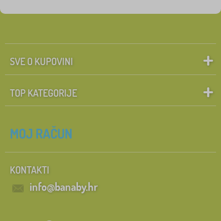
Oznake
1
namještaj na balkon
0
✓
Popusti
454
SVE O KUPOVINI
Novitet
121
TOP KATEGORIJE
Preporuka
60
Pretraži unutar filtra
MOJ RAČUN
FILTRIRAJ
KONTAKTI
info@banaby.hr