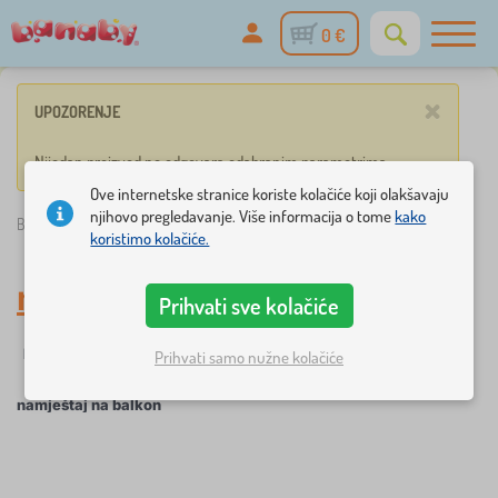
0 €
×
UPOZORENJE
Nijedan proizvod ne odgovara odabranim parametrima.
Ove internetske stranice koriste kolačiće koji olakšavaju
njihovo pregledavanje. Više informacija o tome
kako
Banaby.hr
»
namještaj na balkon
koristimo kolačiće.
namještaj na balkon
Prihvati sve kolačiće
☆
Filtriranje
Novitet
Oznake
1
1
Prihvati samo nužne kolačiće
namještaj na balkon
×
FILTRIRANJE