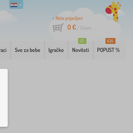
Niste prijavljeni
0 €
/
0
kom.
121
434
raci
Sve za bebe
Igračke
Noviteti
POPUST %