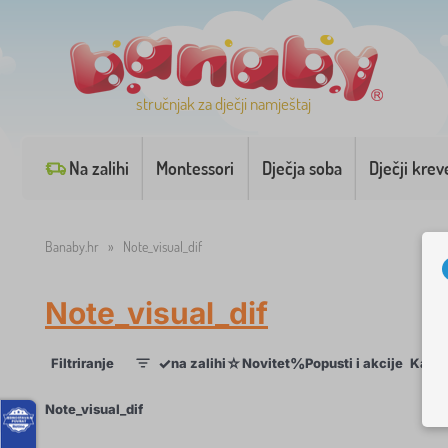
stručnjak za dječji namještaj
Na zalihi
Montessori
Dječja soba
Dječji krev
Banaby.hr
»
Note_visual_dif
Note_visual_dif
✓
☆
%
Filtriranje
na zalihi
Novitet
Popusti i akcije
Kateg
1
×
Note_visual_dif