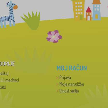
GORIJE
MOJ RAČUN
ještaj
Prijava
til i madraci
Moje narudžbe
raci
Registracija