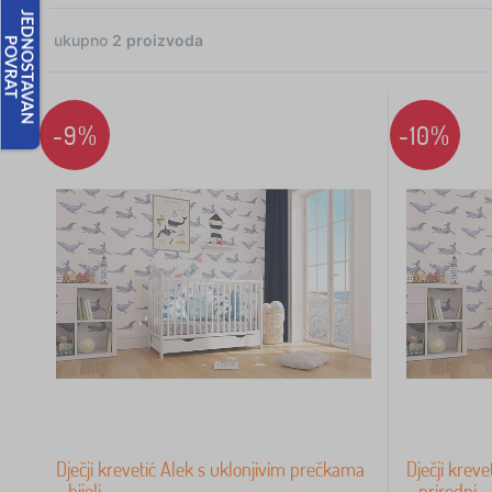
ukupno
2
proizvoda
2
-9%
-10%
 €
Dječji krevetić Alek s uklonjivim prečkama
Dječji krev
- bijeli
- prirodni