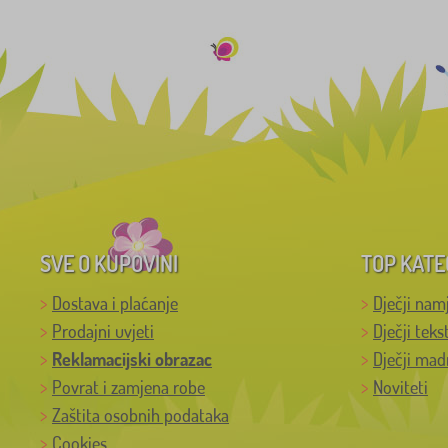
SVE O KUPOVINI
TOP KATE
Dostava i plaćanje
Dječji nam
Prodajni uvjeti
Dječji teks
Reklamacijski obrazac
Dječji mad
Povrat i zamjena robe
Noviteti
Zaštita osobnih podataka
Cookies