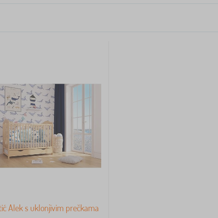
etić Alek s uklonjivim prečkama