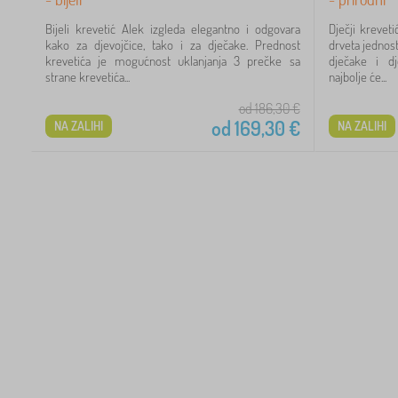
2
Bijeli krevetić Alek izgleda elegantno i odgovara
Dječji kreve
kako za djevojčice, tako i za dječake. Prednost
drveta jednos
54
krevetića je mogućnost uklanjanja 3 prečke sa
dječake i dj
strane krevetića...
najbolje će...
21
od 186,30
€
od
169,30
€
NA ZALIHI
NA ZALIHI
60