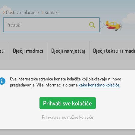
Dostava i plaćanje
Kontakt
eti
Dječji madraci
Dječji namještaj
Dječji tekstili i mad
Ove internetske stranice koriste kolačiće koji olakšavaju njihovo
pregledavanje. Više informacija o tome
kako koristimo kolačiće.
Prihvati sve kolačiće
orije
Cijena
Dostupnost
Vrsta ponude
Oznake
1
Prihvati samo nužne kolačiće