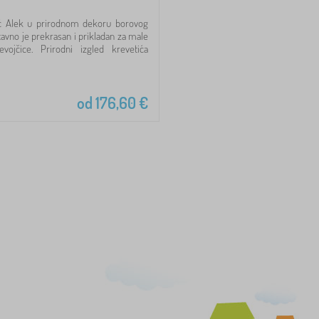
tić Alek u prirodnom dekoru borovog
tavno je prekrasan i prikladan za male
evojčice. Prirodni izgled krevetića
od
176,60
€