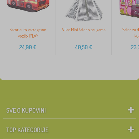
>
Šator auto vatrogasno
Vilac Mini šator s prugama
Šator za d
vozilo IPLAY
ku
24,90
€
40,50
€
23,
SVE O KUPOVINI
TOP KATEGORIJE