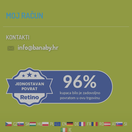
MOJ RAČUN
KONTAKTI
info@banaby.hr
CZ
SK
HU
PL
EN
DE
FR
RO
AT
SI
IE