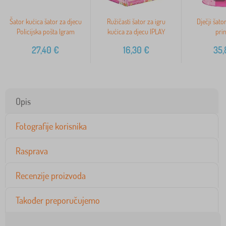
Šator kućica šator za djecu
Ružičasti šator za igru
Dječji šato
Policijska pošta Igram
kućica za djecu IPLAY
pri
27,40
€
16,30
€
35,
Opis
Fotografije korisnika
Rasprava
Recenzije proizvoda
Također preporučujemo