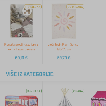
1-3 TJEDNA
DO 14 DANA
Pjenasta prostirka za igru 9
Dječji tepih Play - Sunce -
kom - Fawn i bakrena
120x170 cm
69,10
€
50,70
€
VIŠE IZ KATEGORIJE:
3-5 DANA
2 DANA