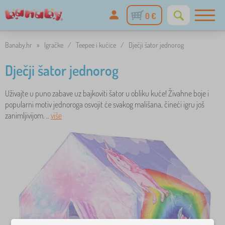
0 €
Banaby.hr
»
Igračke
/
Teepee i kućice
/
Dječji šator jednorog
Dječji šator jednorog
Uživajte u puno zabave uz bajkoviti šator u obliku kuće! Živahne boje i
popularni motiv jednoroga osvojit će svakog mališana, čineći igru još
zanimljivijom. ..
više