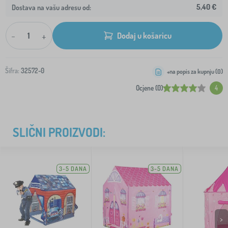
5,40 €
Dostava na vašu adresu od:
-
+
Dodaj u košaricu
Šifra:
32572-0
+na popis za kupnju (
0
)
Ocjene (0)
4
SLIČNI PROIZVODI:
3-5 DANA
3-5 DANA
>