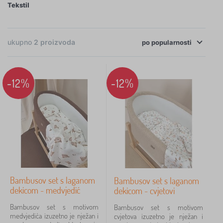
Tekstil
×
FILTRIRANJE
ukupno
2
proizvoda
po
Boja
popularnosti
bijela
2
-12%
-12%
smeđa
1
šaren
1
Pretraži unutar filtra
Dostupnost
Bambusov set s laganom
Bambusov set s laganom
dekicom - medvjedić
dekicom - cvjetovi
Vrsta ponude
Bambusov set s motivom
Bambusov set s motivom
medvjedića izuzetno je nježan i
cvjetova izuzetno je nježan i
Oznake