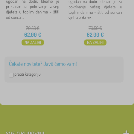
ugodan na dodir. Idealno je
ugodan na dodir. Idealan je za
prikladan za pokrivanje vašeg
pokrivanje vašeg djeteta u
djeteta u toplim danima - štiti
toplim danima – štiti od sunca i
od sunca i...
vjetra, a da ne...
Ukloni
FILTRIRAJ
70,50
€
70,50
€
62,00
€
62,00
€
NA ZALIHI
NA ZALIHI
Čekate novitete? Javit ćemo vam!
pratiti kategoriju
SVE O KUPOVINI