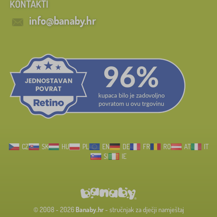
KONTAKTI
FILTRIRAJ
info@banaby.hr
CZ
SK
HU
PL
EN
DE
FR
RO
AT
IT
SI
IE
© 2008 - 2026
Banaby.hr
- stručnjak za dječji namještaj