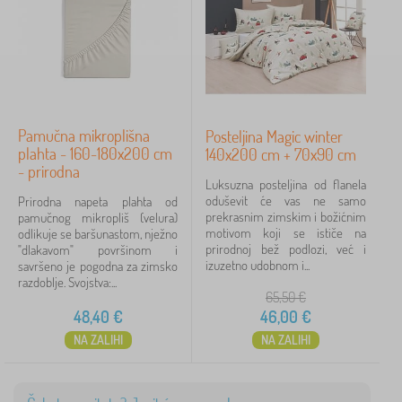
D
›
č
1
j
j
e
i
č
t
Cijena
j
e
i
k
46 €
49 €
t
s
e
t
Pamučna mikroplišna
Posteljina Magic winter
k
i
plahta - 160-180x200 cm
s
140x200 cm + 70x90 cm
Filtriraj
l
t
- prirodna
i
Luksuzna posteljina od flanela
i
i
oduševit će vas ne samo
l
Prirodna napeta plahta od
m
Pretraži unutar filtra
prekrasnim zimskim i božićnim
i
pamučnog mikropliš (velura)
a
motivom koji se ističe na
i
odlikuje se baršunastom, nježno
d
prirodnoj bež podlozi, već i
m
"dlakavom" površinom i
Dostupnost
r
izuzetno udobnom i...
a
savršeno je pogodna za zimsko
a
d
razdoblje. Svojstva:...
c
65,50
€
Vrsta ponude
r
i
a
48,40
€
46,00
€
>
c
P
Oznake
NA ZALIHI
NA ZALIHI
i
l
>
a
P
Brendovi
1
h
o