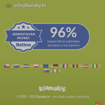
FILTRIRAJ
info@banaby.hr
CZ
SK
HU
PL
EN
DE
FR
RO
AT
IT
SI
IE
© 2008 - 2026
Banaby.hr
- stručnjak za dječji namještaj