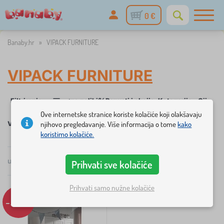
0 €
Banaby.hr
»
VIPACK FURNITURE
VIPACK FURNITURE
✓
%
Filtriranje
na zalihi
Popusti i akcije
Kategorije
Cijena
1
Ove internetske stranice koriste kolačiće koji olakšavaju
VIPACK FURNITURE
njihovo pregledavanje. Više informacija o tome
kako
koristimo kolačiće.
×
FILTRIRANJE
ukupno
2
proizvoda
Prihvati sve kolačiće
po
popularnosti
Prihvati samo nužne kolačiće
Kategorije
-32%
D
›
1
j
e