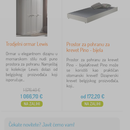
D
›
č
1
j
j
e
i
č
k
Cijena
j
r
i
e
172 €
1 067 €
n
v
a
e
Trodjelni ormar Lewis
Prostor za pohranu za
m
t
j
krevet Pino - bijela
Filtriraj
i
Ormar u elegantnom dizajnu u
e
mornarskom stilu nudi puno
Prostor za pohranu za krevet
š
prostora za pohranu. Namještaj
Pino - bijelaKrevet Pino može
t
Pretraži unutar filtra
iz kolekcije Lewis dolazi od
se koristiti kao praktičan
a
belgijskog proizvođača koji
otomanski krevet! Dizajnerski
j
isporučuje...
krevet belgijskog proizvođača,
>
Dostupnost
koji...
K
1 576,40
€
o
1 066,70
€
od
172,20
€
Vrsta ponude
m
o
NA ZALIHI
NA ZALIHI
d
Oznake
e
i
Brendovi
Čekate novitete? Javit ćemo vam!
1
o