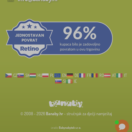
CZ
SK
HU
PL
EN
DE
FR
RO
AT
IT
SI
IE
© 2008 - 2026
Banaby.hr
- stručnjak za dječji namještaj
izradio
Babynabytek s.r.o.