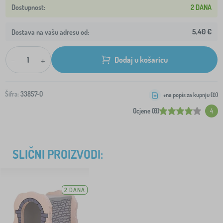
2 DANA
5,40 €
Dostava na vašu adresu od:
-
+
Dodaj u košaricu
Šifra:
33857-0
+na popis za kupnju (
0
)
Ocjene (0)
4
SLIČNI PROIZVODI:
2 DANA