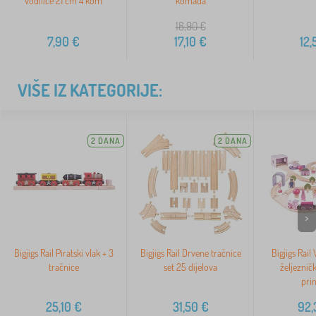
vodilice 21 cm 4 kom
komada
18,90
€
7,90
€
17,10
€
12,
VIŠE IZ KATEGORIJE:
2 DANA
2 DANA
>
Bigjigs Rail Piratski vlak + 3
Bigjigs Rail Drvene tračnice
Bigjigs Rail
tračnice
set 25 dijelova
željeznič
pri
25,10
€
31,50
€
92,