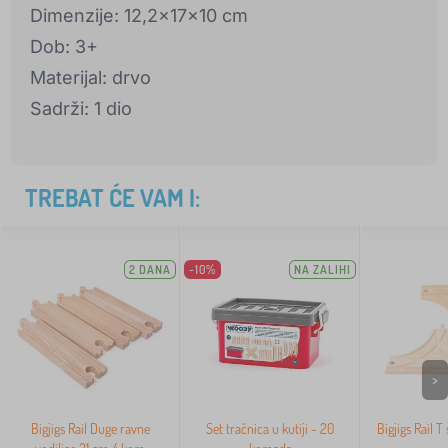
Dimenzije: 12,2x17x10 cm
Dob: 3+
Materijal: drvo
Sadrži: 1 dio
TREBAT ĆE VAM I:
2 DANA
-10%
NA ZALIHI
>
Bigjigs Rail Duge ravne
Set tračnica u kutiji - 20
Bigjigs Rail 