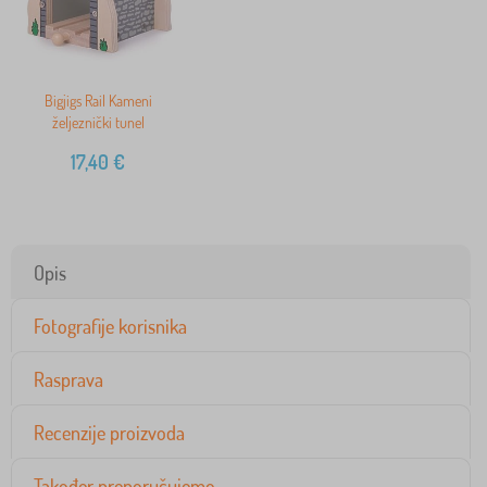
Bigjigs Rail Kameni
željeznički tunel
17,40
€
Opis
Fotografije korisnika
Rasprava
Recenzije proizvoda
Također preporučujemo