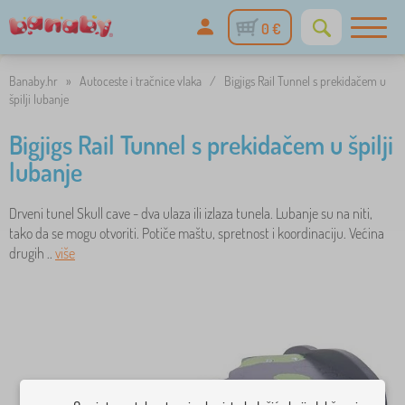
0 €
Banaby.hr
»
Autoceste i tračnice vlaka
/
Bigjigs Rail Tunnel s prekidačem u
špilji lubanje
Bigjigs Rail Tunnel s prekidačem u špilji
lubanje
Drveni tunel Skull cave - dva ulaza ili izlaza tunela. Lubanje su na niti,
tako da se mogu otvoriti. Potiče maštu, spretnost i koordinaciju. Većina
drugih ..
više