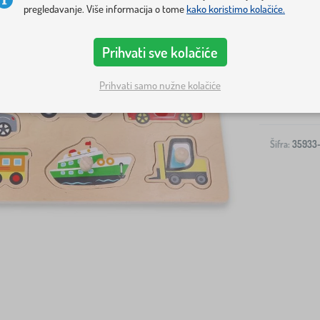
pregledavanje. Više informacija o tome
kako koristimo kolačiće.
Prihvati sve kolačiće
Dostava na v
Prihvati samo nužne kolačiće
-
Šifra:
35933