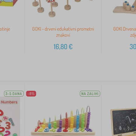
otinje
GOKI - drveni edukativni prometni
GOKI Drvena
znakovi
zdj
16,80
€
30
3-5 DANA
-8%
NA ZALIHI