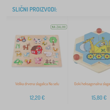
SLIČNI PROIZVODI:
NA ZALIHI
Velika drvena slagalica Na selu
Goki heksagonalna slagal
12,20
€
15,80
€