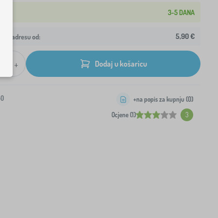
3-5 DANA
5,90 €
ašu adresu od:
+
Dodaj u košaricu
-0
+na popis za kupnju (
0
)
Ocjene (1)
3