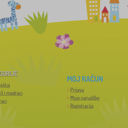
GORIJE
MOJ RAČUN
ještaj
Prijava
til i madraci
Moje narudžbe
raci
Registracija