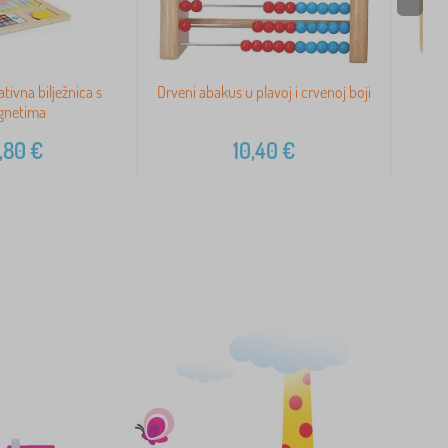
tivna bilježnica s
Drveni abakus u plavoj i crvenoj boji
Obr
gnetima
,80
€
10,40
€