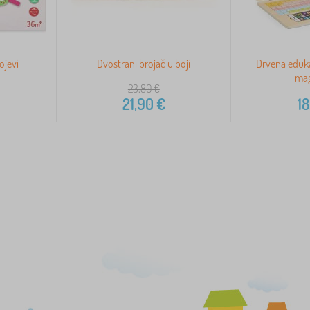
ojevi
Dvostrani brojač u boji
Drvena eduka
ma
23,80
€
21,90
€
18