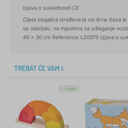
Izjava o sukladnosti CE
Cijela slagalica izrađena je od drva: baza je
se olakšalo, na mjestima za odlaganje vozila
40 x 30 cm Referenca: L20075 Izjava o su
TREBAT ĆE VAM I:
3-5 DANA