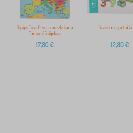
Bigjigs Toys Drvena puzzle karta
Drveni magnetni br
Europe 25 dijelova
17,80
€
12,80
€