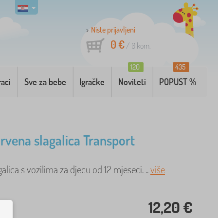
Niste prijavljeni
0 €
/
0
kom.
120
435
raci
Sve za bebe
Igračke
Noviteti
POPUST %
drvena slagalica Transport
alica s vozilima za djecu od 12 mjeseci. ..
više
12,20 €