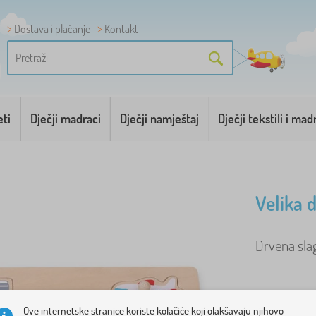
Dostava i plaćanje
Kontakt
eti
Dječji madraci
Dječji namještaj
Dječji tekstili i mad
Velika 
Drvena slag
Ove internetske stranice koriste kolačiće koji olakšavaju njihovo