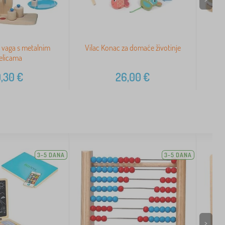
 vaga s metalnim
Vilac Konac za domaće životinje
Koz
elicama
,30
€
26,00
€
3-5 DANA
3-5 DANA
>