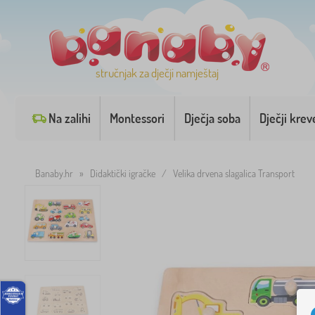
stručnjak za dječji namještaj
Na zalihi
Montessori
Dječja soba
Dječji krev
Banaby.hr
»
Didaktički igračke
/
Velika drvena slagalica Transport