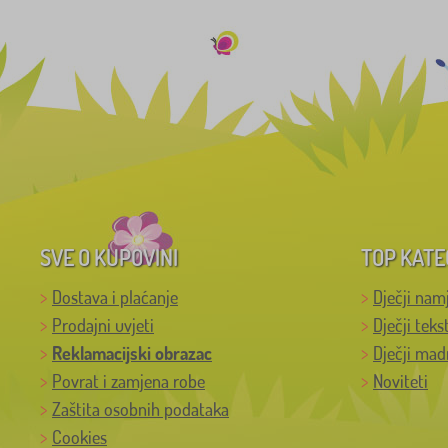
SVE O KUPOVINI
TOP KATE
Dostava i plaćanje
Dječji nam
Prodajni uvjeti
Dječji teks
Reklamacijski obrazac
Dječji mad
Povrat i zamjena robe
Noviteti
Zaštita osobnih podataka
Cookies