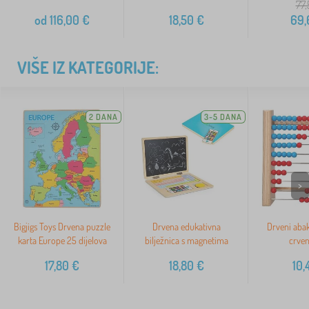
77,
od
116,00
€
18,50
€
69,
VIŠE IZ KATEGORIJE:
2 DANA
3-5 DANA
>
Bigjigs Toys Drvena puzzle
Drvena edukativna
Drveni abak
karta Europe 25 dijelova
bilježnica s magnetima
crven
17,80
€
18,80
€
10,