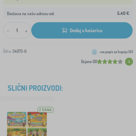
5,40 €
Dostava na vašu adresu od:
-
+
Dodaj u košaricu
Šifra:
34073-0
+na popis za kupnju (
0
)
Ocjene (0)
4
SLIČNI PROIZVODI:
2 DANA