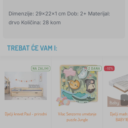
Dimenzije: 29x22x1 cm Dob: 2+ Materijal:
drvo Količina: 28 kom
TREBAT ĆE VAM I:
NA ZALIHI
2 DANA
-10%
>
Dječji krevet Paul - prirodni
Vilac Senzorno umetanje
Dječji madr
puzzle Jungle
BABY 1