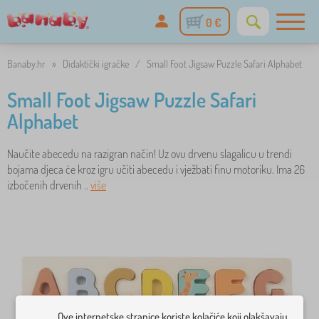
0 €
Banaby.hr
»
Didaktički igračke
/
Small Foot Jigsaw Puzzle Safari Alphabet
Small Foot Jigsaw Puzzle Safari
Alphabet
Naučite abecedu na razigran način! Uz ovu drvenu slagalicu u trendi
bojama djeca će kroz igru učiti abecedu i vježbati finu motoriku. Ima 26
izbočenih drvenih ..
više
Ove internetske stranice koriste kolačiće koji olakšavaju