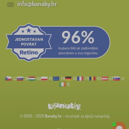
info@banaby.hr
CZ
SK
HU
PL
EN
DE
FR
RO
AT
SI
IE
© 2008 - 2026
Banaby.hr
- stručnjak za dječji namještaj