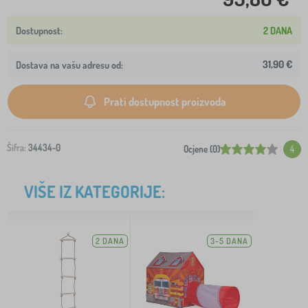
2 DANA
31,90 €
Dostava na vašu adresu od:
Prati dostupnost proizvoda
Šifra:
34434-0
Ocjene (0)
4
VIŠE IZ KATEGORIJE:
2 DANA
3-5 DANA