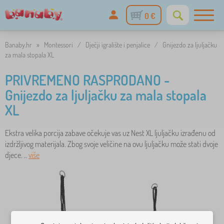
0 €
Banaby.hr
»
Montessori
/
Dječji igralište i penjalice
/
Gnijezdo za ljuljačku
za mala stopala XL
PRIVREMENO RASPRODANO -
Gnijezdo za ljuljačku za mala stopala
XL
Ekstra velika porcija zabave očekuje vas uz Nest XL ljuljačku izrađenu od
izdržljivog materijala. Zbog svoje veličine na ovu ljuljačku može stati dvoje
djece. ..
više