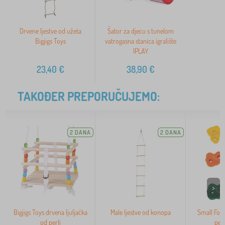
Drvene ljestve od užeta
Šator za djecu s tunelom
Bigjigs Toys
vatrogasna stanica igralište
IPLAY
23,40
€
38,90
€
TAKOĐER PREPORUČUJEMO:
2 DANA
2 DANA
>
Bigjigs Toys drvena ljuljačka
Male ljestve od konopa
Small Foot
od perli
pen