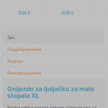
31,50
€
21,30
€
1
Opis
Fotografije korisnika
Rasprava
Recenzije proizvoda
Gnijezdo za ljuljačku za mala
stopala XL
Ekstra velika porcija zabave očekuje vas uz