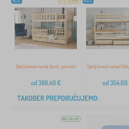
Novo
2-4 TJEDNA
Novo
Dječji krevet na kat Karol - prirodni
Dječji krevet na kat Elišk
od
386,40
€
od
354,60
TAKOĐER PREPORUČUJEMO:
NA ZALIHI