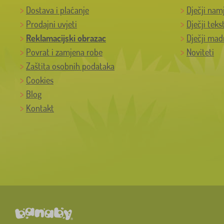
Dostava i plaćanje
Dječji nam
Prodajni uvjeti
Dječji teks
Reklamacijski obrazac
Dječji mad
Povrat i zamjena robe
Noviteti
Zaštita osobnih podataka
Cookies
Blog
Kontakt