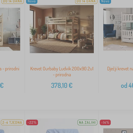
DO 14 DANA
Novo
DO 14 DANA
Novo
a - prirodni
Krevet Ourbaby Ludvík 200x90 2u1
Dječji krevet n
- prirodna
€
378,10
€
od
4
2-4 TJEDNA
-22%
NA ZALIHI
-14%