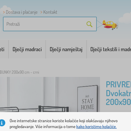
Dostava i plaćanje
Kontakt
eti
Dječji madraci
Dječji namještaj
Dječji tekstili i mad
t BUNKY 200x90 cm - crni
PRIVRE
Dvokatn
200x90 
Moderni cr
Ove internetske stranice koriste kolačiće koji olakšavaju njihovo
pregledavanje. Više informacija o tome
kako koristimo kolačiće.
one koji tr