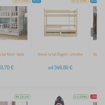
DO 14 DANA
Novo
DO 14 DANA
Novo
>
a kat Karol - bijela
Krevet na kat Elegant - prirodna
Dječji k
61,70
€
od
346,80
€
NA ZALIHI
3-5 DANA
-9%