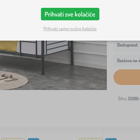
već i za st
Prihvati sve kolačiće
Prihvati samo nužne kolačiće
Dostava na v
Šifra:
35095