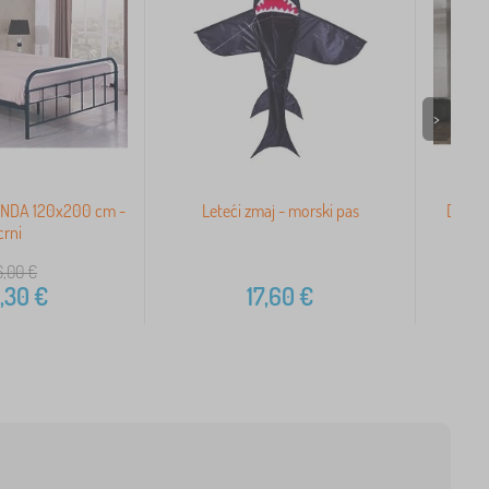
>
LINDA 120x200 cm -
Leteći zmaj - morski pas
Dječji 
crni
6,00
€
,30
€
17,60
€