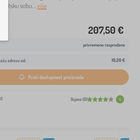
udentsku sobu. ..
više
207,50 €
privremeno rasprodano
19,20 €
ašu adresu od:
Prati dostupnost proizvoda
-0
Ocjene (0)
4