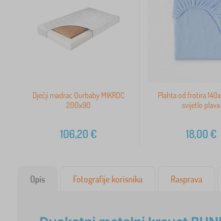
Dječji madrac Ourbaby MIKROC
Plahta od frotira 140
200x90
svijetlo plava
106,20
€
18,00
€
Opis
Fotografije korisnika
Rasprava