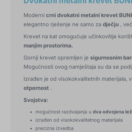
Dvokatni metalni krevet BU
Moderni
crni dvokatni metalni krevet BU
elegantno rješenje ne samo za
dječju
, već
Krevet na kat omogućuje učinkovitije koriš
manjim prostorima.
Gornji krevet opremljen je
sigurnosnim bar
Mogućnosti ovog namještaja su da se podij
Izrađen je od visokokvalitetnih materijala,
otpornost
.
Svojstva:
mogućnost razdvajanja u
dva odvojena lež
izrađen od visokokvalitetnog materijala
precizna izvedba