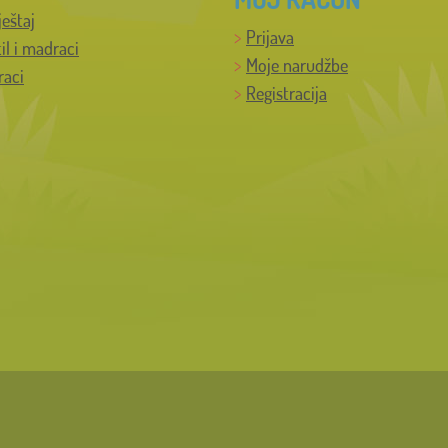
ještaj
Prijava
til i madraci
Moje narudžbe
raci
Registracija