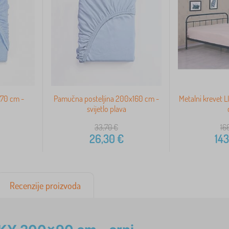
x70 cm -
Pamučna posteljina 200x160 cm -
Metalni krevet 
svijetlo plava
33,70
€
16
26,30
€
143
Recenzije proizvoda