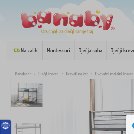
stručnjak za dječji namještaj
Na zalihi
Montessori
Dječja soba
Dječji krev
Banaby.hr
»
Dječji kreveti
/
Kreveti na kat
/
Dvokatni metalni kreve