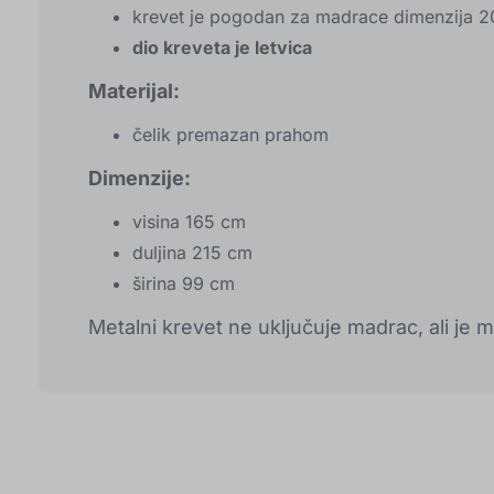
krevet je pogodan za madrace dimenzija 
dio kreveta je letvica
Materijal:
čelik premazan prahom
Dimenzije:
visina 165 cm
duljina 215 cm
širina 99 cm
Metalni krevet ne uključuje madrac, ali je