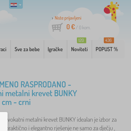
Niste prijavljeni
0 €
/
0
kom.
120
436
raci
Sve za bebe
Igračke
Noviteti
POPUST %
MENO RASPRODANO -
i metalni krevet BUNKY
cm - crni
ni dvokatni metalni krevet BUNKY idealan je izbor za
aže praktično i elegantno rješenje ne samo za dječju ,