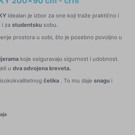
NKY 200x90 cm - crni
NKY
idealan je izbor za one koji traže praktično i
 i za
studentsku
sobu.
tenje prostora u sobi, što je posebno povoljno u
ijerama
koje osiguravaju sigurnost i udobnost.
eli u
dva odvojena kreveta.
 visokokvalitetnog
čelika
. To mu daje
snagu
i
aja