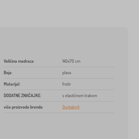
Veličina madraca
:
140x70 cm
Boja
:
plava
Materijal
:
frotir
DODATNE ZNAČAJKE
:
s elastičnom trakom
više proizvoda brenda
:
Ourbaby®