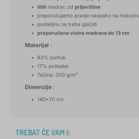
štiti
madrac od
prljavštine
preporučujemo pranje naopako na maksima
posteljinu ne treba glačati
preporučena visina madraca do 13 cm
Materijal
:
83% pamuk
17% poliester
Težina: 200 g/m²
Dimenzije
:
140x70 cm
TREBAT ĆE VAM I: