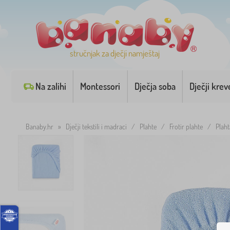
stručnjak za dječji namještaj
Na zalihi
Montessori
Dječja soba
Dječji krev
Banaby.hr
»
Dječji tekstili i madraci
/
Plahte
/
Frotir plahte
/
Plaht