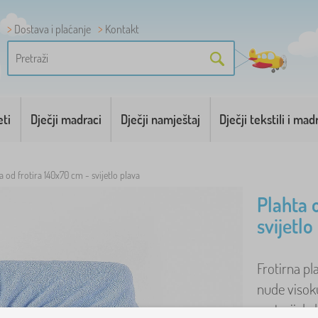
Dostava i plaćanje
Kontakt
eti
Dječji madraci
Dječji namještaj
Dječji tekstili i mad
a od frotira 140x70 cm - svijetlo plava
Plahta 
svijetlo
Frotirna pla
nude visoku
materijala l