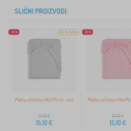
SLIČNI PROIZVODI:
-15%
DO 14 DANA
-15%
Plahta od frotira 140x70 cm - siva
Plahta od frotira 140x70
17,70
€
17,70
€
15,10
€
15,10
€