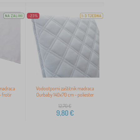
NA ZALIHI
-23%
1-3 TJEDNA
 madraca
Vodootporni zaštitnik madraca
frotir
Ourbaby 140x70 cm - poliester
12,70
€
9,80
€