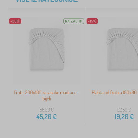
-20%
NA ZALIHI
-15%
Frotir 200x180 za visoke madrace -
Plahta od frotira 180x80 
bijeli
56,20
€
22,50
€
45,20
€
19,20
€