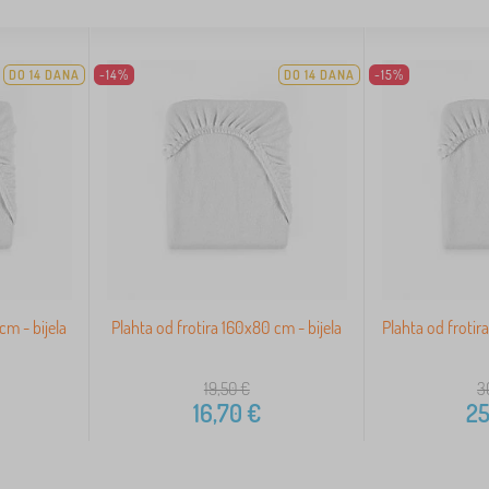
DO 14 DANA
-14%
DO 14 DANA
-15%
cm - bijela
Plahta od frotira 160x80 cm - bijela
Plahta od frotir
19,50
€
3
16,70
€
25