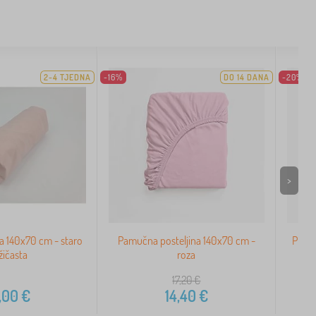
2-4 TJEDNA
-16%
DO 14 DANA
-20%
>
 140x70 cm - staro
Pamučna posteljina 140x70 cm -
Plaht
žičasta
roza
17,20
€
,00
€
14,40
€