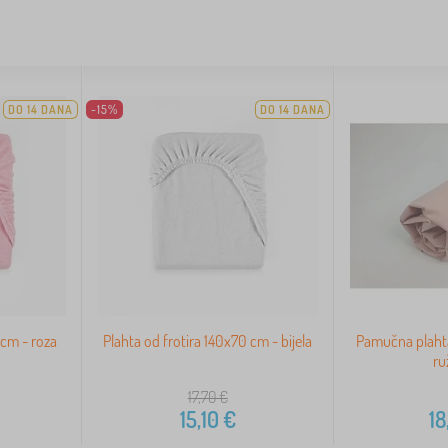
DO 14 DANA
-15%
DO 14 DANA
 cm - roza
Plahta od frotira 140x70 cm - bijela
Pamučna plahta
ru
17,70
€
15,10
€
18