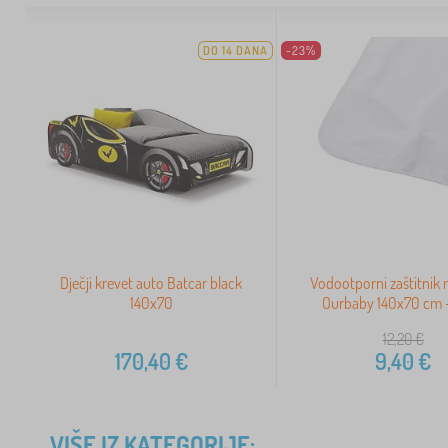
DO 14 DANA
-23%
Dječji krevet auto Batcar black
Vodootporni zaštitnik
140x70
Ourbaby 140x70 cm - 
12,20
€
170,40
€
9,40
€
VIŠE IZ KATEGORIJE: