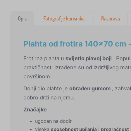
Opis
Fotografije korisnika
Rasprava
Plahta od frotira 140x70 cm -
Frotirna plahta u
svijetlo plavoj boji
. Popul
praktičnost. Izrađene su od izdržljivog ma
površinom.
Donji dio plahte je
obrađen gumom
, zahval
dobro drži na njemu.
Značajke
:
ugodan na dodir
visoka
sposobnost upijanja
i
prozračnost