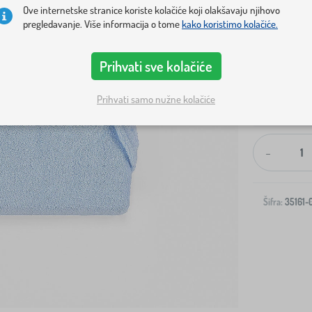
Ove internetske stranice koriste kolačiće koji olakšavaju njihovo
pregledavanje. Više informacija o tome
kako koristimo kolačiće.
Prihvati sve kolačiće
Prihvati samo nužne kolačiće
Dostava na v
-
Šifra:
35161-