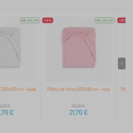
NA ZALIHI
-14%
NA ZALIHI
-19%
>
a 200x120 cm - bijela
Plahta od frotira 200x90 cm - roza
Plahta
0,20
€
25,20
€
,70
€
21,70
€