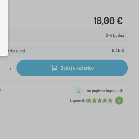
18,00 €
2-4 tjedna
5,40 €
ašu adresu od:
+
Dodaj u košaricu
0
+na popis za kupnju (
0
)
Ocjene (0)
4