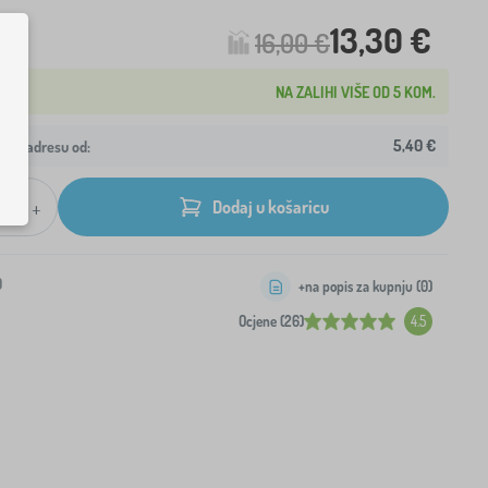
13,30 €
16,00 €
NA ZALIHI VIŠE OD 5 KOM.
5,40 €
ašu adresu od:
+
Dodaj u košaricu
0
+na popis za kupnju (
0
)
Ocjene (26)
4.5