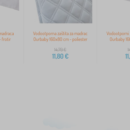
 madraca
Vodootporna zaštita za madrac
Vodootporni 
frotir
Ourbaby 160x80 cm - poliester
Ourbaby 160
14,70
€
1
11,80
€
11