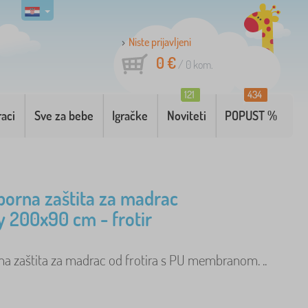
Niste prijavljeni
0 €
/
0
kom.
121
434
raci
Sve za bebe
Igračke
Noviteti
POPUST %
orna zaštita za madrac
 200x90 cm - frotir
a zaštita za madrac od frotira s PU membranom. ..