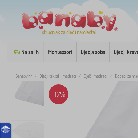
stručnjak za dječji namještaj
Na zalihi
Montessori
Dječja soba
Dječji krev
Banaby.hr
»
Dječji tekstili i madraci
/
Dječji madraci
/
Dodaci za ma
-17%