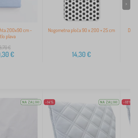
>
hta 200x90 cm -
Nogometna ploča 90 x 200 + 25 cm
Dječj
etlo plava
3,70
€
,30
€
14,30
€
NA ZALIHI
-14%
NA ZALIHI
-18%