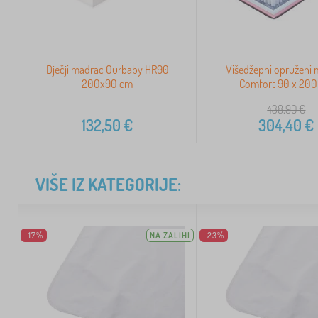
Dječji madrac Ourbaby HR90
Višedžepni opruženi
200x90 cm
Comfort 90 x 20
438,90
€
132,50
€
304,40
€
VIŠE IZ KATEGORIJE:
-17%
NA ZALIHI
-23%