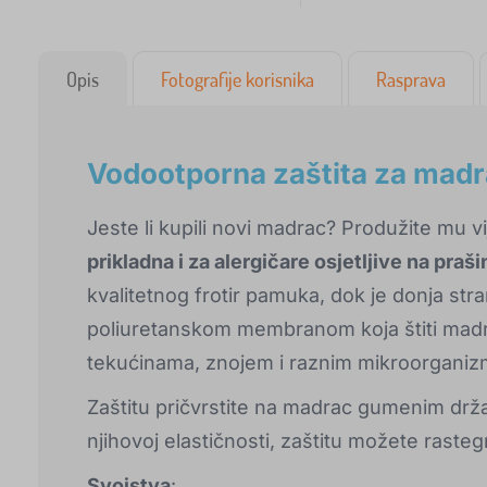
Opis
Fotografije korisnika
Rasprava
Vodootporna zaštita za madr
Jeste li kupili novi madrac? Produžite mu vi
prikladna i za alergičare osjetljive na prašin
kvalitetnog frotir pamuka, dok je donja 
poliuretanskom membranom koja štiti madra
tekućinama, znojem i raznim mikroorganiz
Zaštitu pričvrstite na madrac gumenim drža
njihovoj elastičnosti, zaštitu možete rasteg
Svojstva
: