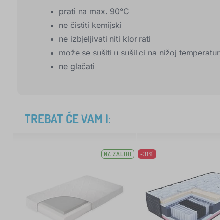
prati na max. 90°C
ne čistiti kemijski
ne izbjeljivati niti klorirati
može se sušiti u sušilici na nižoj temperatur
ne glačati
TREBAT ĆE VAM I:
NA ZALIHI
-31%