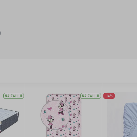
i
NA ZALIHI
NA ZALIHI
-14%