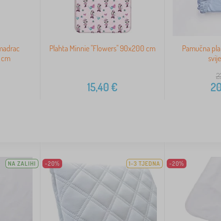
 madrac
Plahta Minnie "Flowers" 90x200 cm
Pamučna pla
0 cm
svij
2
15,40
€
20
NA ZALIHI
-20%
1-3 TJEDNA
-20%