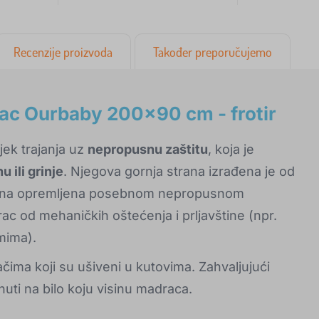
Recenzije proizvoda
Također preporučujemo
ac Ourbaby 200x90 cm - frotir
jek trajanja uz
nepropusnu zaštitu
, koja je
u ili grinje
. Njegova gornja strana izrađena je od
strana opremljena posebnom nepropusnom
c od mehaničkih oštećenja i prljavštine (npr.
mima).
čima koji su ušiveni u kutovima. Zahvaljujući
nuti na bilo koju visinu madraca.