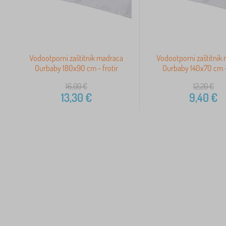
Vodootporni zaštitnik madraca
Vodootporni zaštitnik
Ourbaby 180x90 cm - frotir
Ourbaby 140x70 cm - 
16,00
€
12,20
€
13,30
€
9,40
€