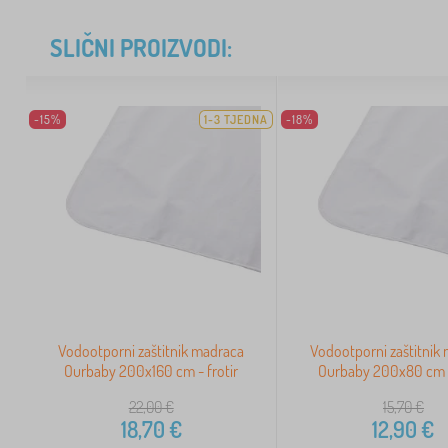
SLIČNI PROIZVODI:
-15%
1-3 TJEDNA
-18%
Vodootporni zaštitnik madraca
Vodootporni zaštitnik
Ourbaby 200x160 cm - frotir
Ourbaby 200x80 cm -
22,00
€
15,70
€
18,70
€
12,90
€