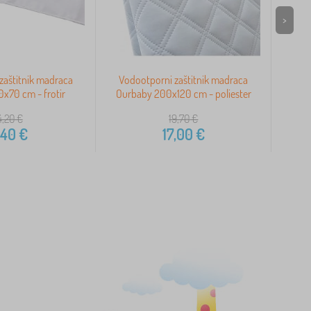
>
zaštitnik madraca
Vodootporni zaštitnik madraca
Vod
x70 cm - frotir
Ourbaby 200x120 cm - poliester
Our
4,20
€
19,70
€
,40
€
17,00
€