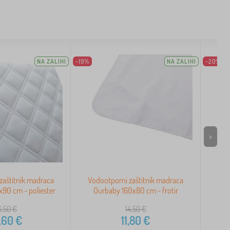
NA ZALIHI
-19%
NA ZALIHI
-20%
>
zaštitnik madraca
Vodootporni zaštitnik madraca
Vod
90 cm - poliester
Ourbaby 160x80 cm - frotir
Ou
6,50
€
14,50
€
,60
€
11,80
€