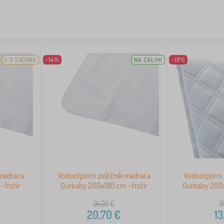
1-3 TJEDNA
-14%
NA ZALIHI
-18%
 madraca
Vodootporni zaštitnik madraca
Vodootporni 
 frotir
Ourbaby 200x180 cm - frotir
Ourbaby 200x
24,20
€
1
20,70
€
13