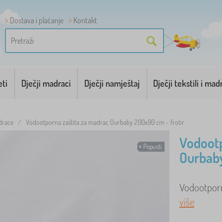
Dostava i plaćanje
Kontakt
eti
Dječji madraci
Dječji namještaj
Dječji tekstili i mad
drace
/
Vodootporna zaštita za madrac Ourbaby 200x90 cm - frotir
Vodootp
Popusti
Ourbaby
Vodootporn
više