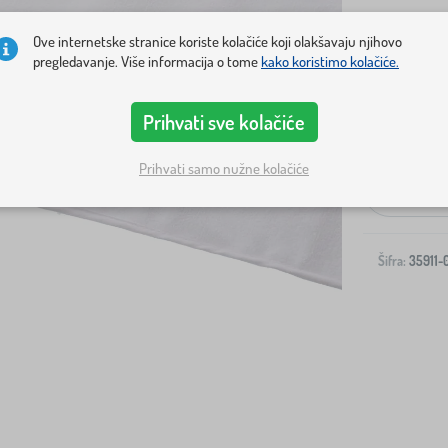
Ove internetske stranice koriste kolačiće koji olakšavaju njihovo
pregledavanje. Više informacija o tome
kako koristimo kolačiće.
Prihvati sve kolačiće
Dostava na v
Prihvati samo nužne kolačiće
-
Šifra:
35911-