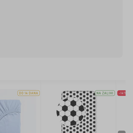
DO 14 DANA
NA ZALIHI
-14%