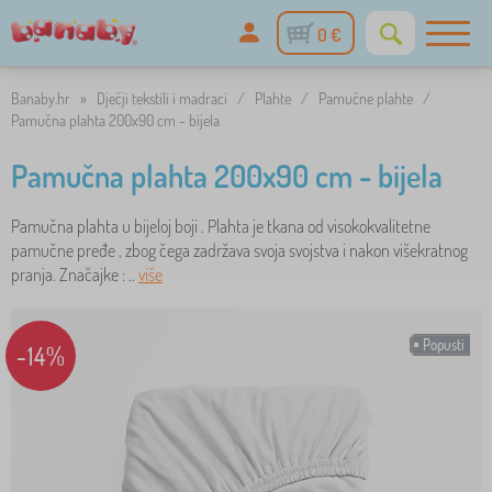
0 €
Banaby.hr
»
Dječji tekstili i madraci
/
Plahte
/
Pamučne plahte
/
Pamučna plahta 200x90 cm - bijela
Pamučna plahta 200x90 cm - bijela
Pamučna plahta u bijeloj boji . Plahta je tkana od visokokvalitetne
pamučne pređe , zbog čega zadržava svoja svojstva i nakon višekratnog
pranja. Značajke : ..
više
Popusti
-14%