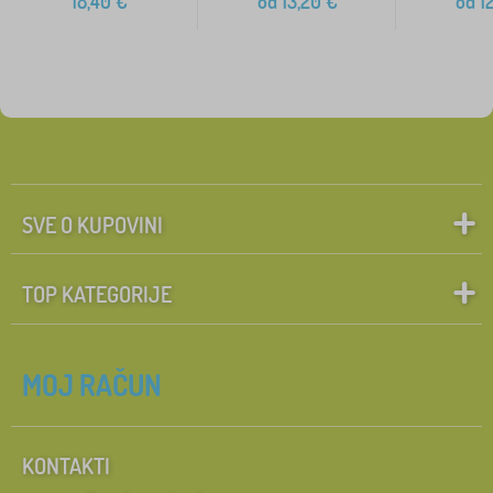
18,40
€
od
13,20
€
od
12
SVE O KUPOVINI
TOP KATEGORIJE
MOJ RAČUN
KONTAKTI