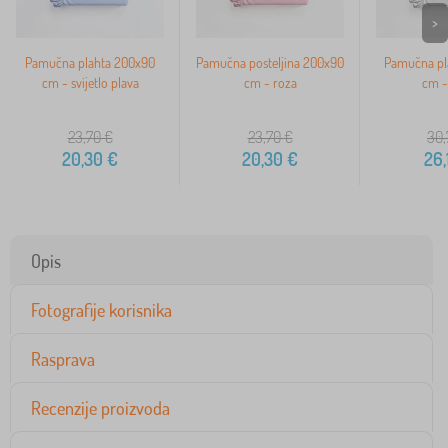
>
Pamučna plahta 200x90
Pamučna posteljina 200x90
Pamučna pl
cm - svijetlo plava
cm - roza
cm - 
23,70
€
23,70
€
30,
20,30
€
20,30
€
26,
Opis
Fotografije korisnika
Rasprava
Recenzije proizvoda