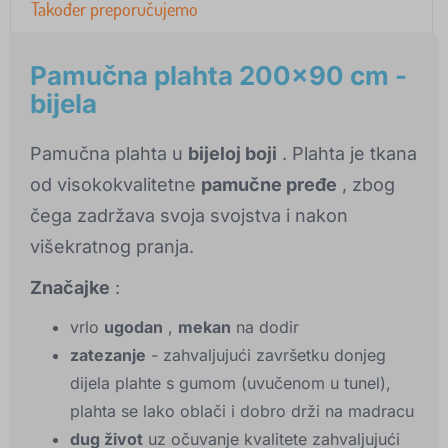
Također preporučujemo
Pamučna plahta 200x90 cm -
bijela
Pamučna plahta u
bijeloj boji
. Plahta je tkana
od visokokvalitetne
pamučne pređe
, zbog
čega zadržava svoja svojstva i nakon
višekratnog pranja.
Značajke
:
vrlo
ugodan
,
mekan
na dodir
zatezanje
- zahvaljujući završetku donjeg
dijela plahte s gumom (uvučenom u tunel),
plahta se lako oblači i dobro drži na madracu
dug život
uz očuvanje kvalitete zahvaljujući