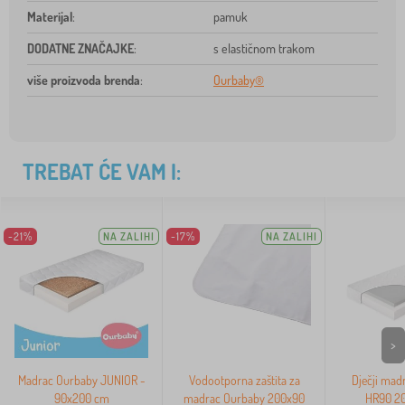
Materijal
:
pamuk
DODATNE ZNAČAJKE
:
s elastičnom trakom
više proizvoda brenda
:
Ourbaby®
TREBAT ĆE VAM I:
-21%
NA ZALIHI
-17%
NA ZALIHI
>
Madrac Ourbaby JUNIOR -
Vodootporna zaštita za
Dječji mad
90x200 cm
madrac Ourbaby 200x90
HR90 2