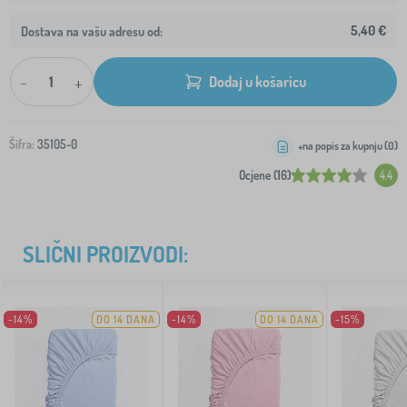
5,40 €
Dostava na vašu adresu od:
-
+
Dodaj u košaricu
Šifra:
35105-0
+na popis za kupnju (
0
)
Ocjene (16)
4.4
SLIČNI PROIZVODI:
-14%
DO 14 DANA
-14%
DO 14 DANA
-15%