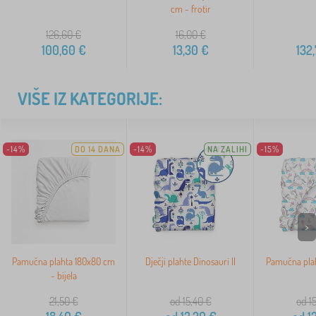
cm - frotir
126,60
€
16,00
€
100,60
€
13,30
€
132
VIŠE IZ KATEGORIJE:
-14%
DO 14 DANA
-14%
NA ZALIHI
-15%
>
Pamučna plahta 180x80 cm
Dječji plahte Dinosauri II
Pamučna plah
- bijela
21,50
€
od 15,40
€
od 1