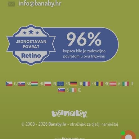
info@banaby.hr
CZ
SK
HU
PL
EN
DE
FR
RO
AT
IT
SI
IE
© 2008 - 2026
Banaby.hr
- stručnjak za dječji namještaj
izradio
Babynabytek s.r.o.