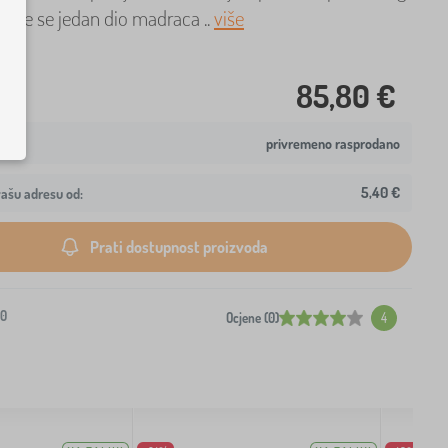
čime se jedan dio madraca ..
više
85,80 €
privremeno rasprodano
5,40 €
ašu adresu od:
Prati dostupnost proizvoda
-0
Ocjene (0)
4