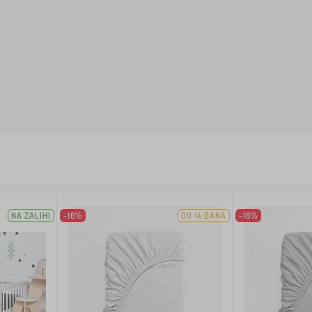
NA ZALIHI
-16%
DO 14 DANA
-16%