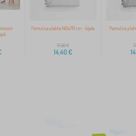
ntessori
Pamučna plahta 140x70 cm - bijela
Pamučna plaht
jeli
17,20
€
1
€
14,40
€
14