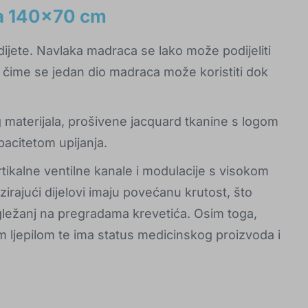
a 140x70 cm
dijete. Navlaka madraca se lako može podijeliti
 čime se jedan dio madraca može koristiti dok
 materijala, prošivene jacquard tkanine s logom
pacitetom upijanja.
tikalne ventilne kanale i modulacije s visokom
irajući dijelovi imaju povećanu krutost, što
ti gležanj na pregradama krevetića. Osim toga,
im ljepilom te ima status medicinskog proizvoda i