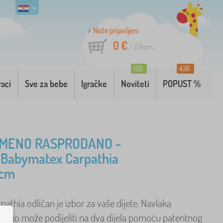
Niste prijavljeni
0 €
/
0
kom.
120
436
raci
Sve za bebe
Igračke
Noviteti
POPUST %
MENO RASPRODANO -
 Babymatex Carpathia
 cm
athia odličan je izbor za vaše dijete. Navlaka
 lako može podijeliti na dva dijela pomoću patentnog