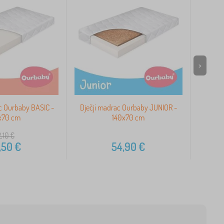
>
c Ourbaby BASIC -
Dječji madrac Ourbaby JUNIOR -
Dječj
x70 cm
140x70 cm
,10
€
,50
€
54,90
€