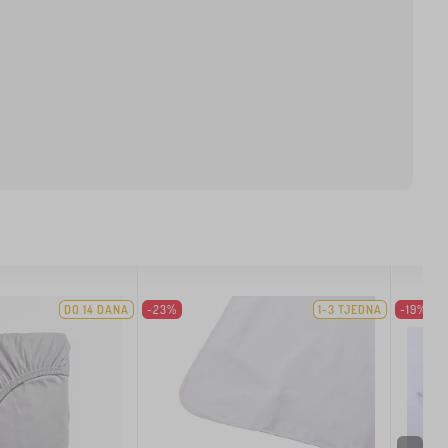
DO 14 DANA
-23%
1-3 TJEDNA
-19%