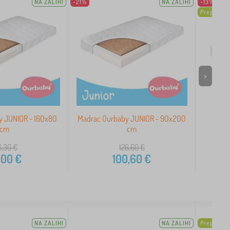
NA ZALIHI
-21%
NA ZALIHI
-13%
Preporuk
>
y JUNIOR - 160x80
Madrac Ourbaby JUNIOR - 90x200
Dječj
cm
cm
6,30
€
126,60
€
,00
€
100,60
€
NA ZALIHI
NA ZALIHI
Preporuk