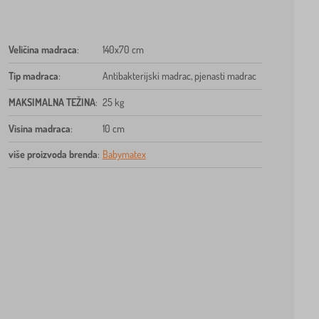
Veličina madraca
:
140x70 cm
Tip madraca
:
Antibakterijski madrac, pjenasti madrac
MAKSIMALNA TEŽINA
:
25 kg
Visina madraca
:
10 cm
više proizvoda brenda
:
Babymatex