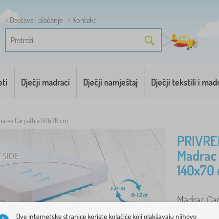
Dostava i plaćanje
Kontakt
eti
Dječji madraci
Dječji namještaj
Dječji tekstili i mad
atex Carpathia 140x70 cm
PRIVRE
Madrac
140x70
Madrac Carp
madraca se
Ove internetske stranice koriste kolačiće koji olakšavaju njihovo