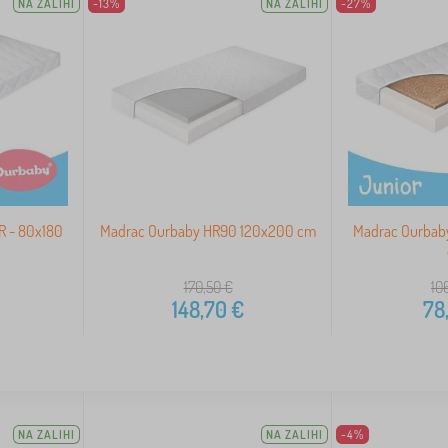
NA ZALIHI
-13%
NA ZALIHI
-27%
R - 80x180
Madrac Ourbaby HR90 120x200 cm
Madrac Ourbab
170,50
€
10
148,70
€
78
NA ZALIHI
NA ZALIHI
-4%