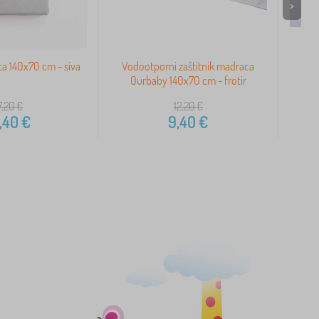
>
a 140x70 cm - siva
Vodootporni zaštitnik madraca
Z
Ourbaby 140x70 cm - frotir
7,20
€
12,20
€
,40
€
9,40
€