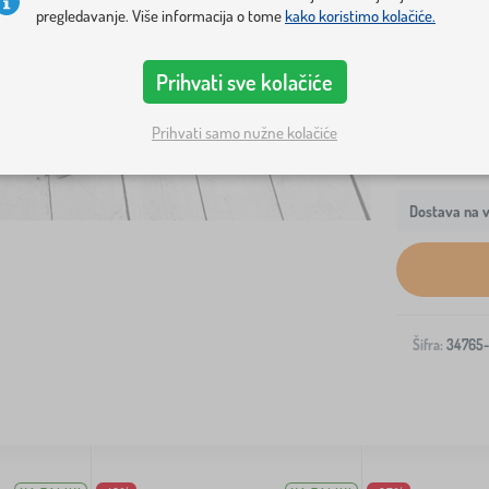
zatvarača, 
pregledavanje. Više informacija o tome
kako koristimo kolačiće.
Prihvati sve kolačiće
Prihvati samo nužne kolačiće
Dostava na v
Šifra:
34765