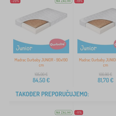
-20%
NA ZALIHI
-19%
Madrac Ourbaby JUNIOR - 90x190
Madrac Ourbaby JUNIO
cm
cm
105,00
€
100,90
€
84,50
€
81,70
€
TAKOĐER PREPORUČUJEMO:
NA ZALIHI
-11%