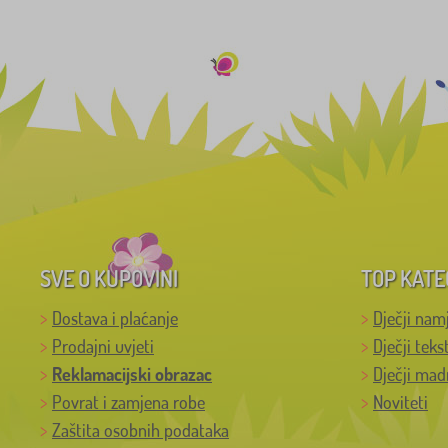
SVE O KUPOVINI
TOP KATE
Dostava i plaćanje
Dječji nam
Prodajni uvjeti
Dječji teks
Reklamacijski obrazac
Dječji mad
Povrat i zamjena robe
Noviteti
Zaštita osobnih podataka