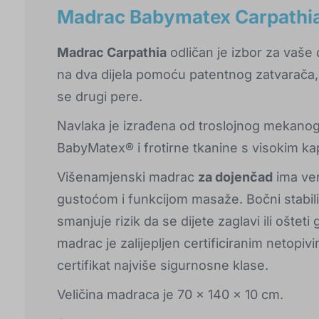
Madrac Babymatex Carpathi
Madrac Carpathia
odličan je izbor za vaše 
na dva dijela pomoću patentnog zatvarača,
se drugi pere.
Navlaka je izrađena od troslojnog mekanog
BabyMatex® i frotirne tkanine s visokim ka
Višenamjenski madrac
za dojenčad
ima ver
gustoćom i funkcijom masaže. Bočni stabiliz
smanjuje rizik da se dijete zaglavi ili ošte
madrac je zalijepljen certificiranim netopiv
certifikat najviše sigurnosne klase.
Veličina madraca je 70 x 140 x 10 cm.