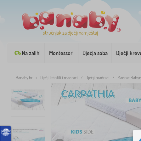
stručnjak za dječji namještaj
Na zalihi
Montessori
Dječja soba
Dječji krev
Banaby.hr
»
Dječji tekstili i madraci
/
Dječji madraci
/
Madrac Babym