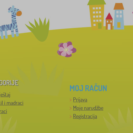
GORIJE
MOJ RAČUN
ještaj
Prijava
til i madraci
Moje narudžbe
raci
Registracija