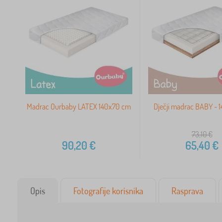
Madrac Ourbaby LATEX 140x70 cm
Dječji madrac BABY - 
73,10
€
90,20
€
65,40
€
Opis
Fotografije korisnika
Rasprava