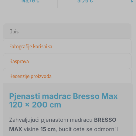
148,70
€
81,70
€
15
Opis
Fotografije korisnika
Rasprava
Recenzije proizvoda
Pjenasti madrac Bresso Max
120 x 200 cm
Zahvaljujući pjenastom madracu
BRESSO
MAX
visine
15 cm
, budit ćete se odmorni i