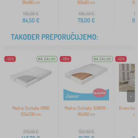
90x190 cm
160x80 cm
90
105,00
€
106,30
€
12
84,50
€
78,00
€
10
TAKOĐER PREPORUČUJEMO:
-13%
NA ZALIHI
-19%
NA ZALIHI
-13%
>
Madrac Ourbaby HR90
Madrac Ourbaby JUNIOR -
Drveni krev
120x200 cm
80x180 cm
cm 
170,50
€
100,90
€
1