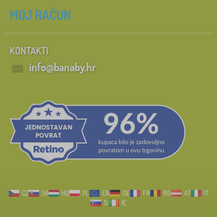
MOJ RAČUN
KONTAKTI
info@banaby.hr
CZ
SK
HU
PL
EN
DE
FR
RO
AT
IT
SI
IE