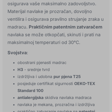
osigurava vaše maksimalno zadovoljstvo.
Materijal navlake je prozračan, dovoljno
ventilira i osigurava pravilno strujanje zraka u
madracu.
Praktičnim patentnim zatvaračem
navlaka se može otkopčati, skinuti i prati na
maksimalnoj temperaturi od 30°C.
Svojstva
:
obostrani pjenasti madrac
H3
- srednje tvrd
izdržljiva i udobna
pur pjena T25
posjeduje certifikat sigurnosti
OEKO-TEX
Standard 100
antialergijska
skidiva navlaka madraca
navlaka je mekana, prozračna i izdržljiva
praktično zatvaranje navlake na
patentni