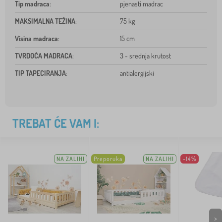
Tip madraca
:
pjenasti madrac
MAKSIMALNA TEŽINA
:
75 kg
Visina madraca
:
15 cm
TVRDOĆA MADRACA
:
3 - srednja krutost
TIP TAPECIRANJA
:
antialergijski
TREBAT ĆE VAM I:
NA ZALIHI
Preporuka
NA ZALIHI
-14%
>