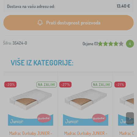
13,40 €
Dostava na vašu adresu od:
Prati dostupnost proizvoda
Šifra:
35424-0
Ocjene (1)
4
VIŠE IZ KATEGORIJE:
-20%
NA ZALIHI
-27%
NA ZALIHI
-21%
>
Madrac Ourbaby JUNIOR -
Madrac Ourbaby JUNIOR -
Madrac Ou