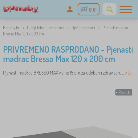
0 €
Banaby.hr
»
Dječji tekstili i madraci
/
Dječji madraci
/
Pjenasti madrac
Bresso Max 120 x 200 cm
PRIVREMENO RASPRODANO - Pjenasti
madrac Bresso Max 120 x 200 cm
Pjenasti madrac BRESSO MAX visine 15 cm za udoban i zdrav san. ..
više
Popusti