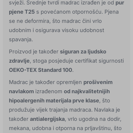
svježi. Srednje tvrdi madrac izrađen je od
pur
pjene T25
s povećanom otpornošću. Pjena
se ne deformira, što madrac čini vrlo
udobnim i osigurava visoku udobnost
spavanja.
Proizvod je također
siguran za ljudsko
zdravlje
, stoga posjeduje certifikat sigurnosti
OEKO-TEX Standard 100
.
Madrac je također opremljen
prošivenim
navlakom
izrađenom
od najkvalitetnijih
hipoalergenih materijala prve klase
, što
produžuje vijek trajanja madraca. Navlaka je
također
antialergijska
, vrlo ugodna na dodir,
mekana, udobna i otporna na prljavštinu, što