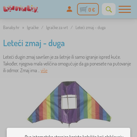
0 €
Banaby.hr
»
Igračke
/
Igračke za vrt
/
Leteći zmaj - duga
Leteći zmaj - duga
Leteći dugin zmaj savršen je za šetnje ili samo igranje ispred kuće.
Također, njegova mala veličina omogućuje da ga ponesete na putovanje
ili odmor. Zmaj ima ..
više
Ove internetske stranice koriste kolačiće koji olakšavaju