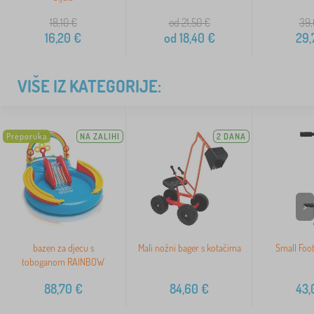
18,10
€
od 21,50
€
39,
16,20
€
od
18,40
€
29,
VIŠE IZ KATEGORIJE:
Preporuka
NA ZALIHI
2 DANA
>
bazen za djecu s
Mali nožni bager s kotačima
Small Foot
toboganom RAINBOW
88,70
€
84,60
€
43,