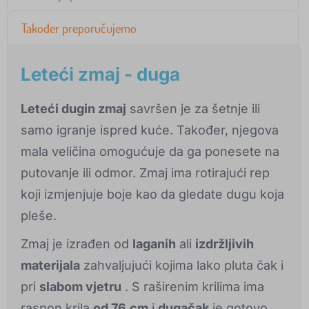
Također preporučujemo
Leteći zmaj - duga
Leteći dugin zmaj
savršen je za šetnje ili
samo igranje ispred kuće. Također, njegova
mala veličina omogućuje da ga ponesete na
putovanje ili odmor. Zmaj ima rotirajući rep
koji izmjenjuje boje kao da gledate dugu koja
pleše.
Zmaj je izrađen od
laganih
ali
izdržljivih
materijala
zahvaljujući kojima lako pluta čak i
pri
slabom vjetru
. S raširenim krilima ima
raspon krila
od 76
cm
i
dugačak
je gotovo