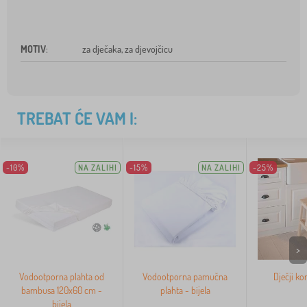
MOTIV
:
za dječaka, za djevojčicu
TREBAT ĆE VAM I:
-10%
NA ZALIHI
-15%
NA ZALIHI
-25%
>
Vodootporna plahta od
Vodootporna pamučna
Dječji ko
bambusa 120x60 cm -
plahta - bijela
bijela