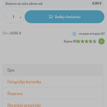
6,00 €
Dostava na vašu adresu od:
-
+
Dodaj u košaricu
Šifra:
35565-0
+na popis za kupnju (
0
)
Ocjene (0)
4
Opis
Fotografije korisnika
Rasprava
Recenzije proizvoda