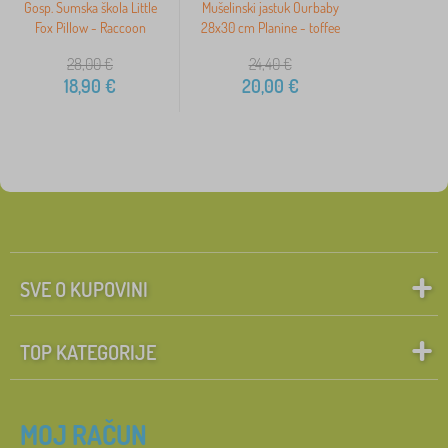
Gosp. Šumska škola Little
Mušelinski jastuk Ourbaby
Fox Pillow - Raccoon
28x30 cm Planine - toffee
28,00
€
24,40
€
18,90
€
20,00
€
SVE O KUPOVINI
TOP KATEGORIJE
MOJ RAČUN