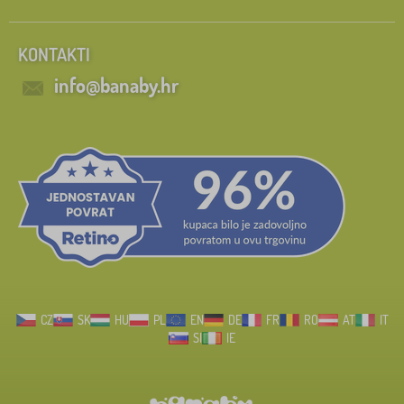
KONTAKTI
info@banaby.hr
CZ
SK
HU
PL
EN
DE
FR
RO
AT
IT
SI
IE