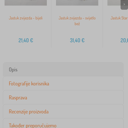
>
Jastuk zvijezda - bijeli
Jastuk zvijezda - svijetlo
Jastuk Star
bež
21,40
€
31,40
€
20,
Opis
Fotografije korisnika
Rasprava
Recenzije proizvoda
Također preporučujemo