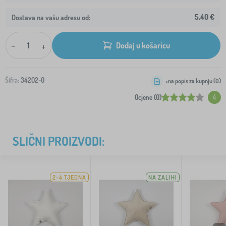
5,40 €
Dostava na vašu adresu od:
-
+
Dodaj u košaricu
Šifra:
34202-0
+na popis za kupnju (
0
)
Ocjene (0)
4
SLIČNI PROIZVODI:
2-4 TJEDNA
NA ZALIHI