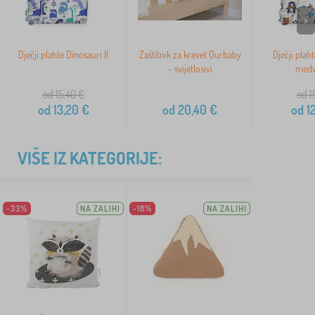
>
Dječji plahte Dinosauri II
Zaštitnik za krevet Ourbaby
Dječji plah
- svijetlosivi
medv
od 15,40
€
od 1
od
13,20
€
od
20,40
€
od
12
VIŠE IZ KATEGORIJE:
-33%
NA ZALIHI
-18%
NA ZALIHI