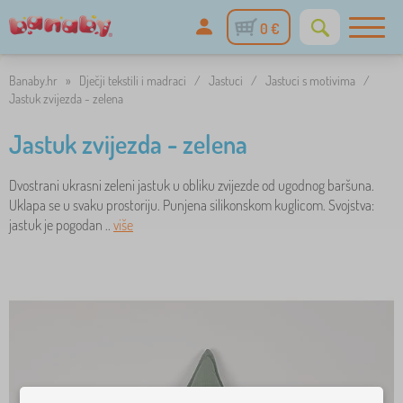
0 €
Banaby.hr
»
Dječji tekstili i madraci
/
Jastuci
/
Jastuci s motivima
/
Jastuk zvijezda - zelena
Jastuk zvijezda - zelena
Dvostrani ukrasni zeleni jastuk u obliku zvijezde od ugodnog baršuna.
Uklapa se u svaku prostoriju. Punjena silikonskom kuglicom. Svojstva:
jastuk je pogodan ..
više