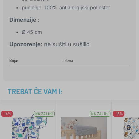
punjenje: 100% antialergijski poliester
Dimenzije
:
Ø 45 cm
Upozorenje:
ne sušiti u sušilici
Boja
:
zelena
TREBAT ĆE VAM I:
-14%
NA ZALIHI
NA ZALIHI
-15%