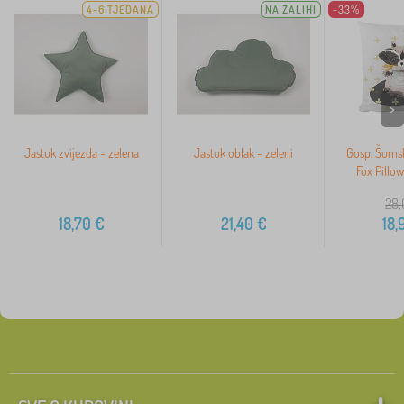
4-6 TJEDANA
NA ZALIHI
-33%
>
Jastuk zvijezda - zelena
Jastuk oblak - zeleni
Gosp. Šumska
Fox Pillo
28,
18,70
€
21,40
€
18,