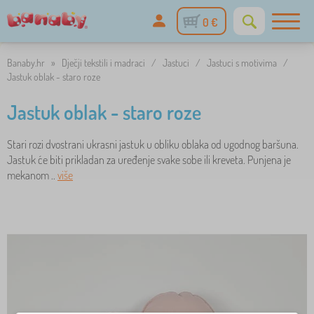
0 €
Banaby.hr
»
Dječji tekstili i madraci
/
Jastuci
/
Jastuci s motivima
/
Jastuk oblak - staro roze
Jastuk oblak - staro roze
Stari rozi dvostrani ukrasni jastuk u obliku oblaka od ugodnog baršuna.
Jastuk će biti prikladan za uređenje svake sobe ili kreveta. Punjena je
mekanom ..
više