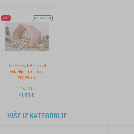
-7%
NA ZALIHI
Baldahin za kućni krevet
Leola Hip - staro roza -
200x90 cm
45,20
€
41,90
€
VIŠE IZ KATEGORIJE: