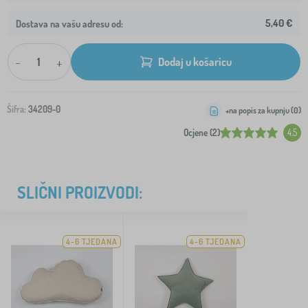
5,40 €
Dostava na vašu adresu od:
-
+
Dodaj u košaricu
Šifra:
34209-0
+na popis za kupnju (
0
)
Ocjene (2)
4.5
SLIČNI PROIZVODI:
4-6 TJEDANA
4-6 TJEDANA